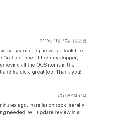
2019년 11월 27일에 편집됨
ow our search engine would look like.
th Graham, one of the developper,
removing all the OOS items in the
st and he did a great job! Thank you!
2021년 4월 21일
inutes ago. Installation took literally
ing needed. Will update review in a