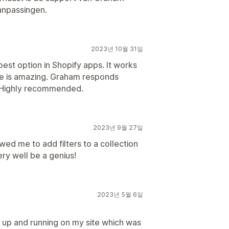
anpassingen.
2023년 10월 31일
best option in Shopify apps. It works
ce is amazing. Graham responds
. Highly recommended.
2023년 9월 27일
ed me to add filters to a collection
ry well be a genius!
2023년 5월 6일
 up and running on my site which was