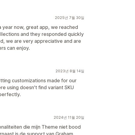
2025년 7월 30일
 a year now, great app, we reached
llections and they responded quickly
d, we are very appreciative and are
rs can enjoy.
2023년 8월 14일
ting customizations made for our
re using doesn't find variant SKU
perfectly.
2024년 11월 20일
ionaliteiten die mijn Theme niet bood
arnaast is de support van Graham