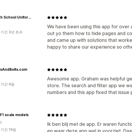
Fraylich School Uniforms
We have been using this app for over
 기간 3년 초과
out yo them how to hide pages and co
and came up with solutions that worke
happy to share our experience so othe
sAndBolts.com
Awesome app. Graham was helpful get
 기간 4일
store. The search and filter app we we
numbers and this app fixed that issue 
 F1 scale models
드
Ik ben blij met de app. Er waren funct
 기간 19일
en waar deze app wel in voorziet. Da