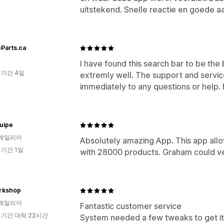
uitstekend. Snelle reactie en goede a
Parts.ca
I have found this search bar to be the 
 기간 4일
extremly well. The support and servi
immediately to any questions or help
uipe
레일리아
Absolutely amazing App. This app allow
 기간 1일
with 28000 products. Graham could ve
rkshop
레일리아
Fantastic customer service
 기간 대략 22시간
System needed a few tweaks to get it