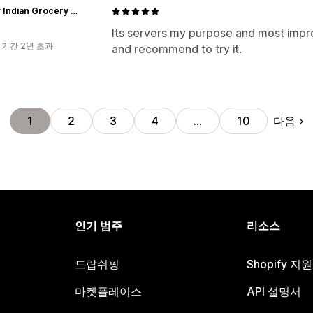
Kwality Indian Grocery store
Its servers my purpose and most impress
 기간 2년 초과
and recommend to try it.
다음
1
2
3
4
…
10
인기 범주
리소스
드랍쉬핑
Shopify 지
마켓플레이스
API 설명서