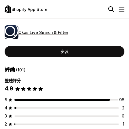
Shopify App Store
Okas Live Search & Filter
安裝
評論
(101)
整體評分
4.9
5
98
4
2
3
0
2
1