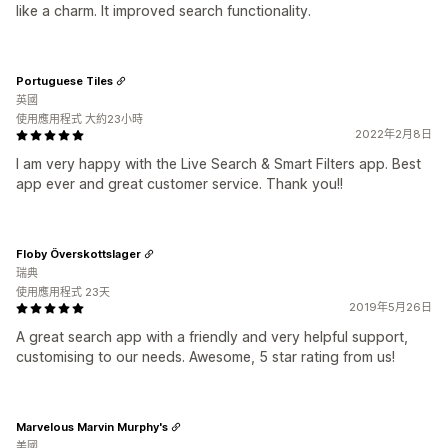
like a charm. It improved search functionality.
Portuguese Tiles
英國
使用應用程式 大約23小時
2022年2月8日
I am very happy with the Live Search & Smart Filters app. Best
app ever and great customer service. Thank you!!
Floby Överskottslager
瑞典
使用應用程式 23天
2019年5月26日
A great search app with a friendly and very helpful support,
customising to our needs. Awesome, 5 star rating from us!
Marvelous Marvin Murphy's
美國