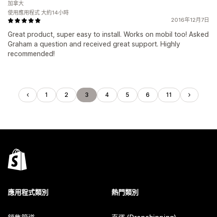
加拿大
使用應用程式 大約14小時
2016年12月7日
Great product, super easy to install. Works on mobil too! Asked
Graham a question and received great support. Highly
recommended!
1
2
3
4
5
6
11
應用程式類別
熱門類別