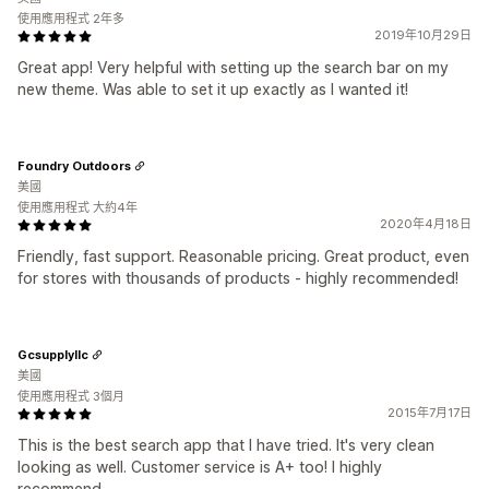
使用應用程式 2年多
2019年10月29日
Great app! Very helpful with setting up the search bar on my
new theme. Was able to set it up exactly as I wanted it!
Foundry Outdoors
美國
使用應用程式 大約4年
2020年4月18日
Friendly, fast support. Reasonable pricing. Great product, even
for stores with thousands of products - highly recommended!
Gcsupplyllc
美國
使用應用程式 3個月
2015年7月17日
This is the best search app that I have tried. It's very clean
looking as well. Customer service is A+ too! I highly
recommend.