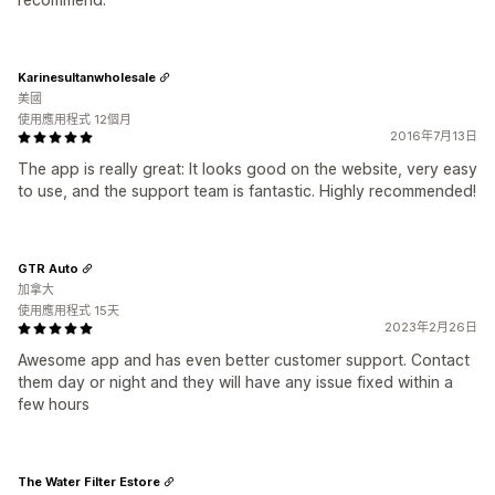
Karinesultanwholesale
美國
使用應用程式 12個月
2016年7月13日
The app is really great: It looks good on the website, very easy
to use, and the support team is fantastic. Highly recommended!
GTR Auto
加拿大
使用應用程式 15天
2023年2月26日
Awesome app and has even better customer support. Contact
them day or night and they will have any issue fixed within a
few hours
The Water Filter Estore