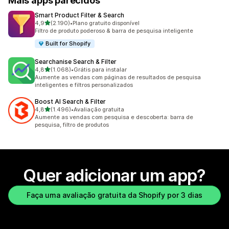
Mais apps parecidos
Smart Product Filter & Search
de 5 estrelas
4,9
(2.190)
•
Plano gratuito disponível
2190 avaliações ao todo
Filtro de produto poderoso & barra de pesquisa inteligente
Built for Shopify
Searchanise Search & Filter
de 5 estrelas
4,8
(1.068)
•
Grátis para instalar
1068 avaliações ao todo
Aumente as vendas com páginas de resultados de pesquisa
inteligentes e filtros personalizados
Boost AI Search & Filter
de 5 estrelas
4,8
(1.496)
•
Avaliação gratuita
1496 avaliações ao todo
Aumente as vendas com pesquisa e descoberta: barra de
pesquisa, filtro de produtos
Quer adicionar um app?
Faça uma avaliação gratuita da Shopify por 3 dias