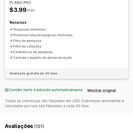
Responsividade para dispositivos móveis
PLANO PRO
Responsividade para dispositivos móveis
Análises
CSS personalizado
Estilização personalizada
$3.99
/mês
Exibição de filtro
Filtros personalizados
Recursos
Página de resultados de busca
Classificação
Pesquisas ilimitadas
Análises
Produtos/coleções/páginas ilimitados
Filtro de pesquisa
Uso de filtros
Insights de comportamento
Filtro de coleções
Consultas de busca
Estatísticas de pesquisa
Controle completo de personalização
Avaliação gratuita de 30 dias
Contém texto traduzido automaticamente
Mostrar original
Todas as cobranças são faturadas em USD. Cobranças recorrentes e
calculadas por uso são faturadas a cada 30 dias.
Avaliações
(101)