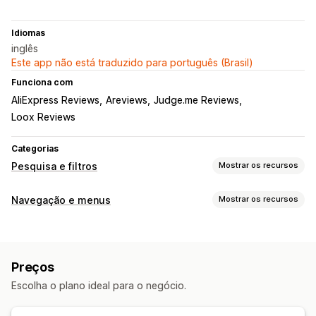
Idiomas
inglês
Este app não está traduzido para português (Brasil)
Funciona com
AliExpress Reviews
Areviews
Judge.me Reviews
Loox Reviews
Categorias
Pesquisa e filtros
Mostrar os recursos
Recursos de pesquisa
Navegação e menus
Mostrar os recursos
Preenchimento automático
Pesquisa instantânea
Estilo do menu
Em vários idiomas
Tolerância a erros de digitação
Barra lateral
Sugestões de pesquisa
Recomendações de produtos
Preços
Vários filtros
Barra de pesquisa
Personalização
Escolha o plano ideal para o negócio.
Cor e fonte
Selos e etiquetas
CSS personalizado
Personalização de exibição
Em vários idiomas