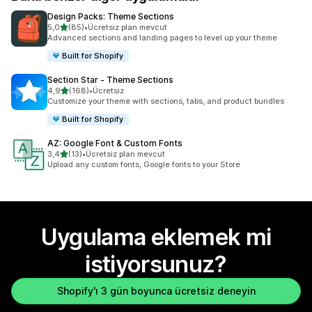
Design Packs: Theme Sections
5 yıldız üzerinden
5,0
(85)
•
Ücretsiz plan mevcut
toplam 85 değerlendirme
Advanced sections and landing pages to level up your theme
Built for Shopify
Section Star ‑ Theme Sections
5 yıldız üzerinden
4,9
(168)
•
Ücretsiz
toplam 168 değerlendirme
Customize your theme with sections, tabs, and product bundles
Built for Shopify
AZ: Google Font & Custom Fonts
5 yıldız üzerinden
3,4
(13)
•
Ücretsiz plan mevcut
toplam 13 değerlendirme
Upload any custom fonts, Google fonts to your Store
Uygulama eklemek mi
istiyorsunuz?
Shopify'ı 3 gün boyunca ücretsiz deneyin