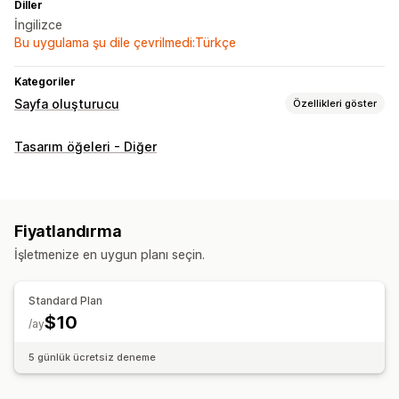
Diller
İngilizce
Bu uygulama şu dile çevrilmedi:Türkçe
Kategoriler
Sayfa oluşturucu
Özellikleri göster
Sayfa türleri
Tasarım öğeleri - Diğer
Açılış sayfaları
Ana sayfalar
Ürün sayfaları
Koleksiyonlar
Çok yakında sayfaları
Bloglar
SSS
Yardım merkezi sayfaları
İletişim sayfaları
Fiyatlandırma
Hakkımızda sayfaları
Sepet sayfaları
Teşekkür sayfaları
İşletmenize en uygun planı seçin.
Hızlı bakış
Alt bilgiler
Açılır pencereler
Formlar
404 sayfaları
Basın sayfaları
Kariyer sayfaları
Standard Plan
Yasal uyarı sayfaları
Biyografi sayfasında bağlantı
$10
/ay
Değerlendirmeler sayfası
Fiyatlandırma sayfaları
Tema bölümleri
Özel sayfalar
5 günlük ücretsiz deneme
Sayfaları yönetme