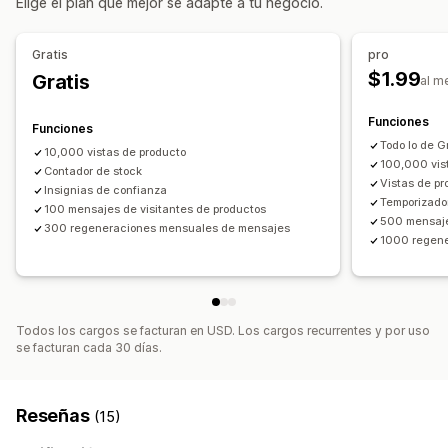
Elige el plan que mejor se adapte a tu negocio.
Personalización
Recuento de ventas
Compras recientes
Animaciones
Fondos
Bordes
Colores
Gratis
pro
Informes y estadísticas
Texto personalizado
Fuentes
Estilo
Tamaño
$1.99
Gratis
al m
Seguimiento de interacción
Seguimiento de conversión
Adaptación a dispositivos móviles
Cronogramas
Funciones
Funciones
Posición del ícono
Todo lo de G
10,000 vistas de producto
Posición manual
Páginas personalizadas
100,000 vis
Contador de stock
Página del carrito
Páginas de colecciones
Página de inicio
Vistas de pr
Insignias de confianza
Temporizado
Páginas de producto
100 mensajes de visitantes de productos
500 mensaje
300 regeneraciones mensuales de mensajes
1000 regen
Todos los cargos se facturan en USD. Los cargos recurrentes y por uso
se facturan cada 30 días.
Reseñas
(15)