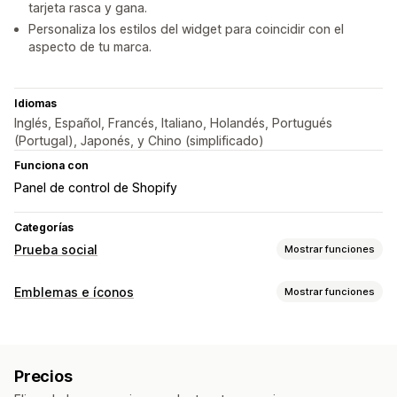
tarjeta rasca y gana.
Personaliza los estilos del widget para coincidir con el
aspecto de tu marca.
Idiomas
Inglés, Español, Francés, Italiano, Holandés, Portugués
(Portugal), Japonés, y Chino (simplificado)
Funciona con
Panel de control de Shopify
Categorías
Prueba social
Mostrar funciones
Tipo de contenido
Emblemas e íconos
Mostrar funciones
UGC
Tipos de íconos
Opciones de muestra
Garantía
Pago
Características del producto
Visitantes únicos
Tráfico en tiempo real
Precios
Banners de ofertas
Confianza
Vistas de productos
Visitantes recientes