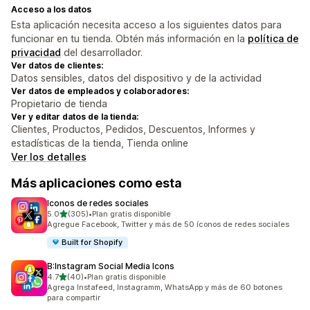
Acceso a los datos
Esta aplicación necesita acceso a los siguientes datos para
funcionar en tu tienda. Obtén más información en la
política de
privacidad
del desarrollador.
Ver datos de clientes:
Datos sensibles, datos del dispositivo y de la actividad
Ver datos de empleados y colaboradores:
Propietario de tienda
Ver y editar datos de la tienda:
Clientes, Productos, Pedidos, Descuentos, Informes y
estadísticas de la tienda, Tienda online
Ver los detalles
Más aplicaciones como esta
Iconos de redes sociales
de 5 estrellas
5.0
(305)
•
Plan gratis disponible
305 reseñas en total
Agregue Facebook, Twitter y más de 50 íconos de redes sociales
Built for Shopify
B:Instagram Social Media Icons
de 5 estrellas
4.7
(40)
•
Plan gratis disponible
40 reseñas en total
Agrega Instafeed, Instagramm, WhatsApp y más de 60 botones
para compartir