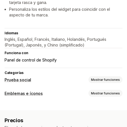
tarjeta rasca y gana.
Personaliza los estilos del widget para coincidir con el
aspecto de tu marca.
Idiomas
Inglés, Español, Francés, Italiano, Holandés, Portugués
(Portugal), Japonés, y Chino (simplificado)
Funciona con
Panel de control de Shopify
Categorías
Prueba social
Mostrar funciones
Tipo de contenido
Emblemas e íconos
Mostrar funciones
UGC
Tipos de íconos
Opciones de muestra
Garantía
Pago
Características del producto
Visitantes únicos
Tráfico en tiempo real
Precios
Banners de ofertas
Confianza
Vistas de productos
Visitantes recientes