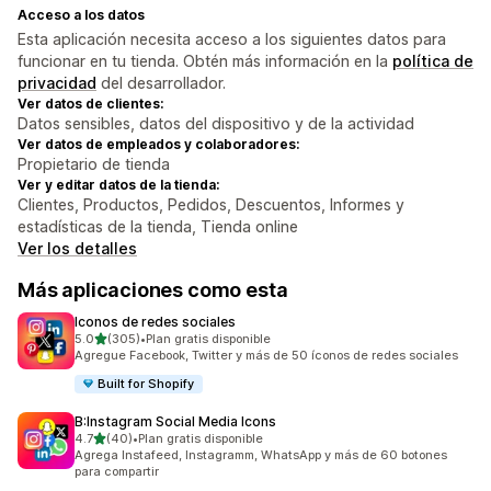
Acceso a los datos
Esta aplicación necesita acceso a los siguientes datos para
funcionar en tu tienda. Obtén más información en la
política de
privacidad
del desarrollador.
Ver datos de clientes:
Datos sensibles, datos del dispositivo y de la actividad
Ver datos de empleados y colaboradores:
Propietario de tienda
Ver y editar datos de la tienda:
Clientes, Productos, Pedidos, Descuentos, Informes y
estadísticas de la tienda, Tienda online
Ver los detalles
Más aplicaciones como esta
Iconos de redes sociales
de 5 estrellas
5.0
(305)
•
Plan gratis disponible
305 reseñas en total
Agregue Facebook, Twitter y más de 50 íconos de redes sociales
Built for Shopify
B:Instagram Social Media Icons
de 5 estrellas
4.7
(40)
•
Plan gratis disponible
40 reseñas en total
Agrega Instafeed, Instagramm, WhatsApp y más de 60 botones
para compartir