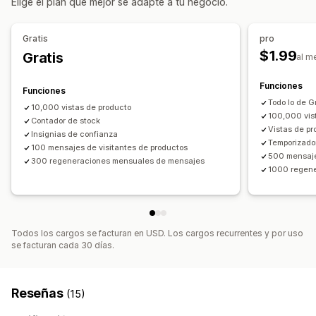
Elige el plan que mejor se adapte a tu negocio.
Personalización
Recuento de ventas
Compras recientes
Animaciones
Fondos
Bordes
Colores
Gratis
pro
Informes y estadísticas
Texto personalizado
Fuentes
Estilo
Tamaño
$1.99
Gratis
al m
Seguimiento de interacción
Seguimiento de conversión
Adaptación a dispositivos móviles
Cronogramas
Funciones
Funciones
Posición del ícono
Todo lo de G
10,000 vistas de producto
Posición manual
Páginas personalizadas
100,000 vis
Contador de stock
Página del carrito
Páginas de colecciones
Página de inicio
Vistas de pr
Insignias de confianza
Temporizado
Páginas de producto
100 mensajes de visitantes de productos
500 mensaje
300 regeneraciones mensuales de mensajes
1000 regen
Todos los cargos se facturan en USD. Los cargos recurrentes y por uso
se facturan cada 30 días.
Reseñas
(15)