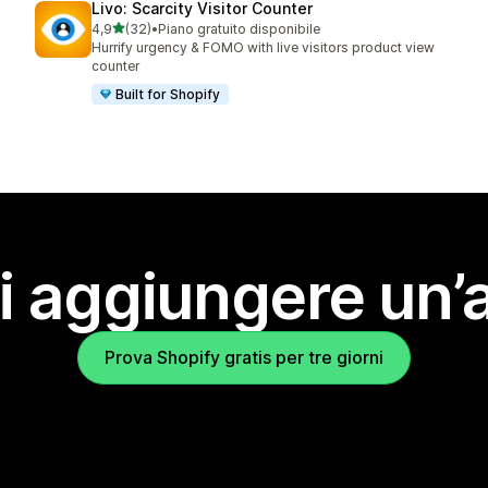
Livo: Scarcity Visitor Counter
stelle su 5
4,9
(32)
•
Piano gratuito disponibile
32 recensioni totali
Hurrify urgency & FOMO with live visitors product view
counter
Built for Shopify
i aggiungere un’
Prova Shopify gratis per tre giorni