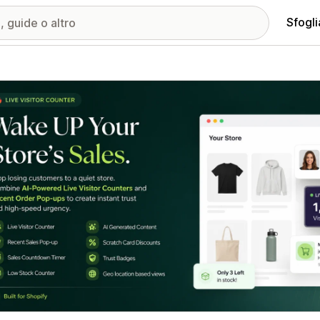
Sfogli
ria immagini in evidenza