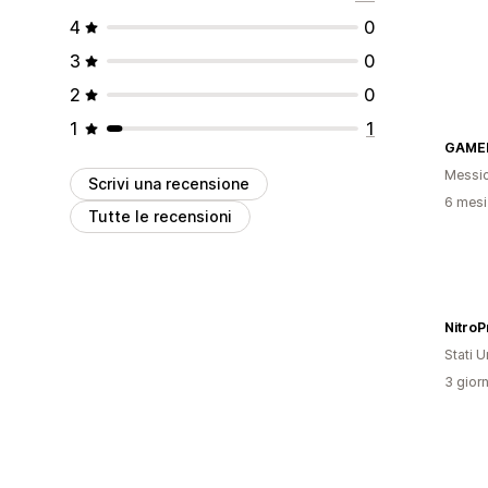
4
0
3
0
2
0
1
1
GAME
Messi
Scrivi una recensione
6 mesi 
Tutte le recensioni
NitroP
Stati Un
3 giorn