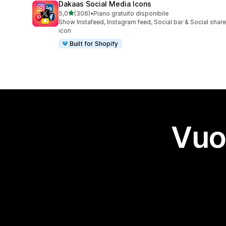
Dakaas Social Media Icons
stelle su 5
5,0
(306)
•
Piano gratuito disponibile
306 recensioni totali
Show Instafeed, Instagram feed, Social bar & Social share
icon
Built for Shopify
Vuo