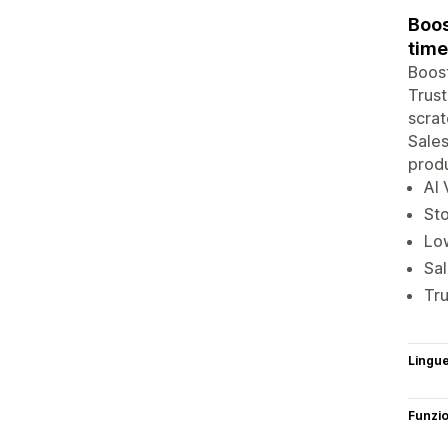
Boos
time
Boost
Trust
scrat
Sales
produ
AI 
St
Low
Sal
Tru
Lingu
Funzi