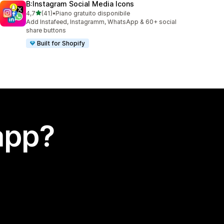
B:Instagram Social Media Icons
stelle su 5
4,7
(41)
•
Piano gratuito disponibile
41 recensioni totali
Add Instafeed, Instagramm, WhatsApp & 60+ social
share buttons
Built for Shopify
app?