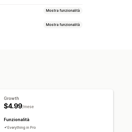
Mostra funzionalità
Mostra funzionalità
l prodotto
Banner di vendita
ale
Visualizzazioni dei prodotti
Acquisti recenti
to personalizzato
Font
Stile
itoraggio delle conversioni
obili
Programmazione
Growth
zzate
Pagina del carrello
$4.99
/mese
ne dei prodotti
Funzionalità
Everything in Pro