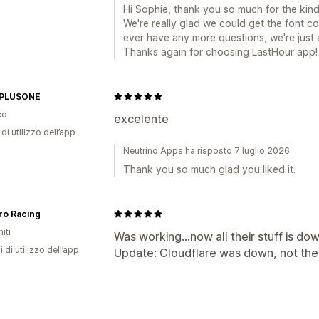
Hi Sophie, thank you so much for the kin
We're really glad we could get the font co
ever have any more questions, we're jus
Thanks again for choosing LastHour app!
PLUSONE
co
excelente
di utilizzo dell’app
Neutrino Apps ha risposto 7 luglio 2026
Thank you so much glad you liked it.
ro Racing
iti
Was working...now all their stuff is do
i di utilizzo dell’app
Update: Cloudflare was down, not their f