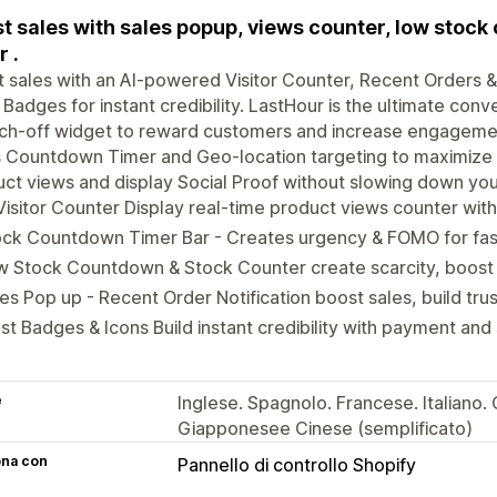
t sales with sales popup, views counter, low stoc
r .
 sales with an AI-powered Visitor Counter, Recent Orders 
 Badges for instant credibility. LastHour is the ultimate conv
ch-off widget to reward customers and increase engagement
 Countdown Timer and Geo-location targeting to maximize u
ct views and display Social Proof without slowing down you
Visitor Counter Display real-time product views counter wit
ock Countdown Timer Bar - Creates urgency & FOMO for fas
 Stock Countdown & Stock Counter create scarcity, boost 
es Pop up - Recent Order Notification boost sales, build trus
st Badges & Icons Build instant credibility with payment an
e
Inglese. Spagnolo. Francese. Italiano.
Giapponesee Cinese (semplificato)
ona con
Pannello di controllo Shopify