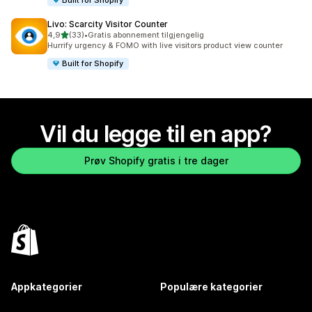
Livo: Scarcity Visitor Counter
av 5 stjerner
4,9
(33)
•
Gratis abonnement tilgjengelig
Totalt 33 omtaler
Hurrify urgency & FOMO with live visitors product view counter
Built for Shopify
Vil du legge til en app?
Prøv Shopify gratis i tre dager
Appkategorier
Populære kategorier