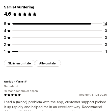
Samlet vurdering
4.6
5
14
4
0
3
0
2
0
1
1
Skriv en omtale
Alle omtaler
Auridon Yarns
Nederland
10 måneder bruker appen
Redigert 6. juli 2026
I had a (minor) problem with the app, customer support picked
it up rapidly and helped me in an excellent way. Recommend