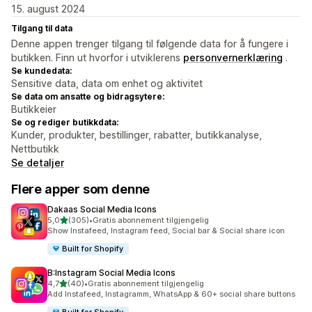
15. august 2024
Tilgang til data
Denne appen trenger tilgang til følgende data for å fungere i
butikken. Finn ut hvorfor i utviklerens
personvernerklæring
.
Se kundedata:
Sensitive data, data om enhet og aktivitet
Se data om ansatte og bidragsytere:
Butikkeier
Se og rediger butikkdata:
Kunder, produkter, bestillinger, rabatter, butikkanalyse,
Nettbutikk
Se detaljer
Flere apper som denne
Dakaas Social Media Icons
av 5 stjerner
5,0
(305)
•
Gratis abonnement tilgjengelig
Totalt 305 omtaler
Show Instafeed, Instagram feed, Social bar & Social share icon
Built for Shopify
B:Instagram Social Media Icons
av 5 stjerner
4,7
(40)
•
Gratis abonnement tilgjengelig
Totalt 40 omtaler
Add Instafeed, Instagramm, WhatsApp & 60+ social share buttons
Built for Shopify