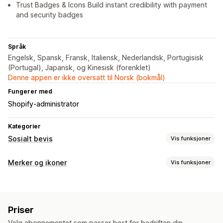
Trust Badges & Icons Build instant credibility with payment
and security badges
Språk
Engelsk, Spansk, Fransk, Italiensk, Nederlandsk, Portugisisk
(Portugal), Japansk, og Kinesisk (forenklet)
Denne appen er ikke oversatt til Norsk (bokmål)
Fungerer med
Shopify-administrator
Kategorier
Sosialt bevis
Vis funksjoner
Innholdstyper
Merker og ikoner
Vis funksjoner
UGC
Ikontyper
Visningsalternativer
Garanti
Betaling
Produktegenskaper
Salgsbanner
Trust
Unike besøkende
Direktetrafikk
Produktvisninger
Priser
Tilpasning
Nylige besøkende
Antall salg
Nylige kjøp
Velg abonnementet som passer best for bedriften din.