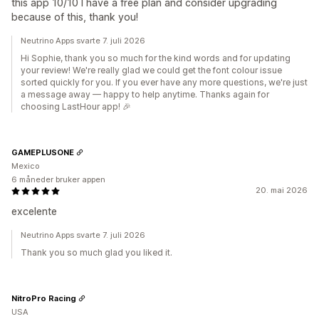
this app 10/10 I have a free plan and consider upgrading
because of this, thank you!
Neutrino Apps svarte 7. juli 2026
Hi Sophie, thank you so much for the kind words and for updating
your review! We're really glad we could get the font colour issue
sorted quickly for you. If you ever have any more questions, we're just
a message away — happy to help anytime. Thanks again for
choosing LastHour app! 🎉
GAMEPLUSONE
Mexico
6 måneder bruker appen
20. mai 2026
excelente
Neutrino Apps svarte 7. juli 2026
Thank you so much glad you liked it.
NitroPro Racing
USA