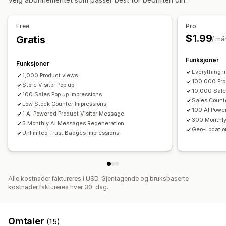
Animasjoner
Bakgrunner
Rammer
Farger
Tilpasset tekst
Analyse
Skrifttyper
Stil
Størrelse
Mobilresponsiv
Planlegging
Free
Pro
Engasjementssporing
Konverteringssporing
$1.99
Gratis
Ikonposisjon
/ må
Manuell posisjon
Egendefinerte sider
Handlekurvside
Funksjoner
Funksjoner
Samlingssider
Hjemmeside
Produktsider
Everything i
1,000 Product views
100,000 Pro
Store Visitor Pop up
10,000 Sale
100 Sales Pop up Impressions
Sales Count
Low Stock Counter Impressions
100 AI Powe
1 AI Powered Product Visitor Message
300 Monthly
5 Monthly AI Messages Regeneration
Geo-Locatio
Unlimited Trust Badges Impressions
Alle kostnader faktureres i USD. Gjentagende og bruksbaserte
kostnader faktureres hver 30. dag.
Omtaler
(15)