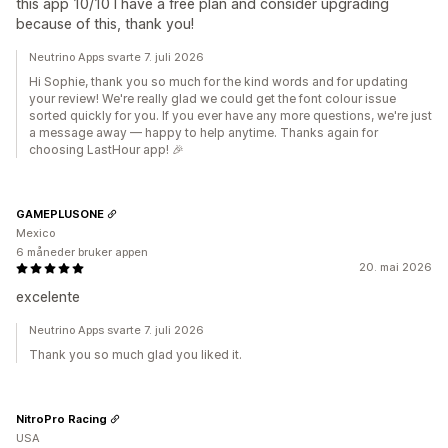
this app 10/10 I have a free plan and consider upgrading
because of this, thank you!
Neutrino Apps svarte 7. juli 2026
Hi Sophie, thank you so much for the kind words and for updating
your review! We're really glad we could get the font colour issue
sorted quickly for you. If you ever have any more questions, we're just
a message away — happy to help anytime. Thanks again for
choosing LastHour app! 🎉
GAMEPLUSONE
Mexico
6 måneder bruker appen
20. mai 2026
excelente
Neutrino Apps svarte 7. juli 2026
Thank you so much glad you liked it.
NitroPro Racing
USA