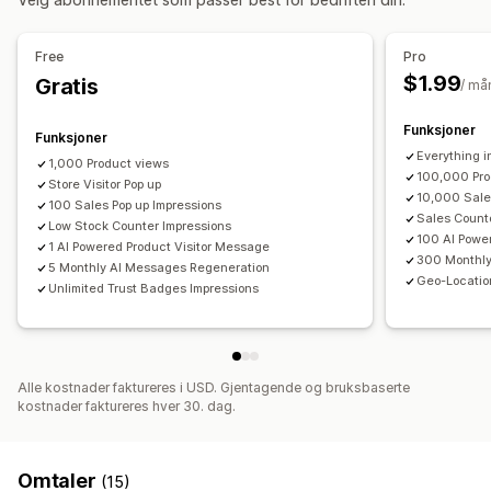
Animasjoner
Bakgrunner
Rammer
Farger
Tilpasset tekst
Analyse
Skrifttyper
Stil
Størrelse
Mobilresponsiv
Planlegging
Free
Pro
Engasjementssporing
Konverteringssporing
$1.99
Gratis
Ikonposisjon
/ må
Manuell posisjon
Egendefinerte sider
Handlekurvside
Funksjoner
Funksjoner
Samlingssider
Hjemmeside
Produktsider
Everything i
1,000 Product views
100,000 Pro
Store Visitor Pop up
10,000 Sale
100 Sales Pop up Impressions
Sales Count
Low Stock Counter Impressions
100 AI Powe
1 AI Powered Product Visitor Message
300 Monthly
5 Monthly AI Messages Regeneration
Geo-Locatio
Unlimited Trust Badges Impressions
Alle kostnader faktureres i USD. Gjentagende og bruksbaserte
kostnader faktureres hver 30. dag.
Omtaler
(15)