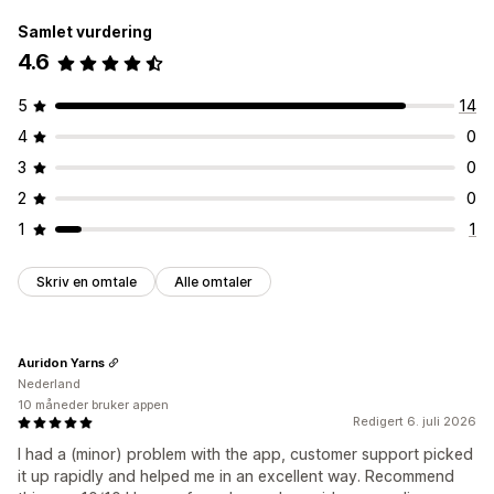
Samlet vurdering
4.6
5
14
4
0
3
0
2
0
1
1
Skriv en omtale
Alle omtaler
Auridon Yarns
Nederland
10 måneder bruker appen
Redigert 6. juli 2026
I had a (minor) problem with the app, customer support picked
it up rapidly and helped me in an excellent way. Recommend