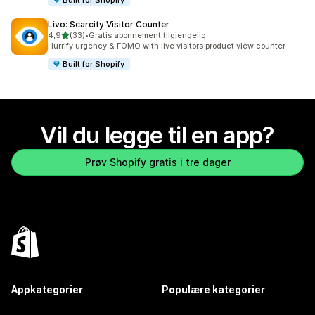
Livo: Scarcity Visitor Counter
av 5 stjerner
4,9
(33)
•
Gratis abonnement tilgjengelig
Totalt 33 omtaler
Hurrify urgency & FOMO with live visitors product view counter
Built for Shopify
Vil du legge til en app?
Prøv Shopify gratis i tre dager
Appkategorier
Populære kategorier