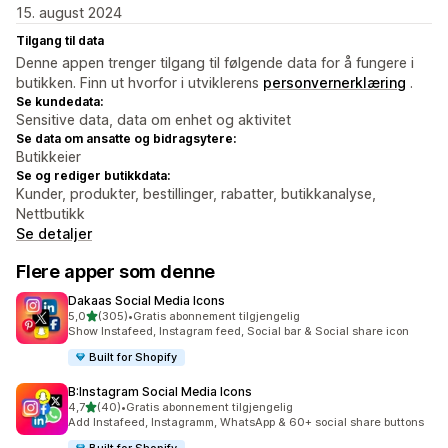
15. august 2024
Tilgang til data
Denne appen trenger tilgang til følgende data for å fungere i
butikken. Finn ut hvorfor i utviklerens
personvernerklæring
.
Se kundedata:
Sensitive data, data om enhet og aktivitet
Se data om ansatte og bidragsytere:
Butikkeier
Se og rediger butikkdata:
Kunder, produkter, bestillinger, rabatter, butikkanalyse,
Nettbutikk
Se detaljer
Flere apper som denne
Dakaas Social Media Icons
av 5 stjerner
5,0
(305)
•
Gratis abonnement tilgjengelig
Totalt 305 omtaler
Show Instafeed, Instagram feed, Social bar & Social share icon
Built for Shopify
B:Instagram Social Media Icons
av 5 stjerner
4,7
(40)
•
Gratis abonnement tilgjengelig
Totalt 40 omtaler
Add Instafeed, Instagramm, WhatsApp & 60+ social share buttons
Built for Shopify