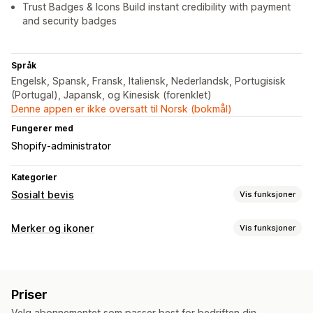
Trust Badges & Icons Build instant credibility with payment
and security badges
Språk
Engelsk, Spansk, Fransk, Italiensk, Nederlandsk, Portugisisk
(Portugal), Japansk, og Kinesisk (forenklet)
Denne appen er ikke oversatt til Norsk (bokmål)
Fungerer med
Shopify-administrator
Kategorier
Sosialt bevis
Vis funksjoner
Innholdstyper
Merker og ikoner
Vis funksjoner
UGC
Ikontyper
Visningsalternativer
Garanti
Betaling
Produktegenskaper
Salgsbanner
Trust
Unike besøkende
Direktetrafikk
Produktvisninger
Priser
Tilpasning
Nylige besøkende
Antall salg
Nylige kjøp
Velg abonnementet som passer best for bedriften din.