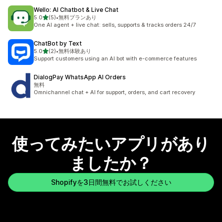
Wello: AI Chatbot & Live Chat
5つ星中
5.0
(5)
•
無料プランあり
合計レビュー数：5件
One AI agent + live chat: sells, supports & tracks orders 24/7
ChatBot by Text
5つ星中
5.0
(2)
•
無料体験あり
合計レビュー数：2件
Support customers using an AI bot with e-commerce features
DialogPay WhatsApp AI Orders
無料
Omnichannel chat + AI for support, orders, and cart recovery
使ってみたいアプリがあり
ましたか？
Shopifyを3日間無料でお試しください