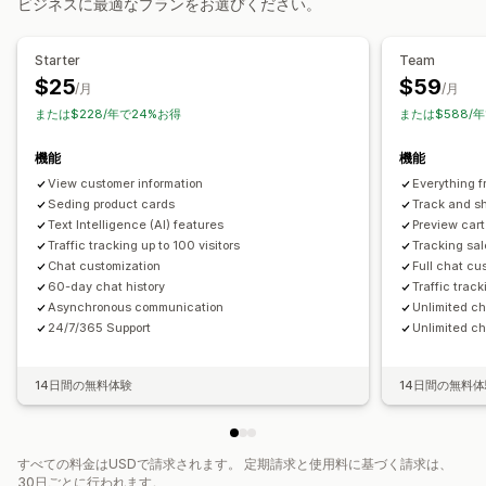
ビジネスに最適なプランをお選びください。
リアルタイム通知
カスタム通知
自動応答
カートリカバリー
ディスカウント
よくある質問
あいさつ
Starter
Team
おすすめ商品
クイック返信
リクエストのレビュー
$25
$59
/月
/月
配送アラート
注文の更新
クロスセル
アップセル
アンケート
または$228/年で24%お得
または$588/年
トランスクリプトの送信
機能
機能
カスタマイズ
View customer information
Everything f
色とフォント
Seding product cards
絵文字とスタンプ
チャットウィンドウ
営業時間
Track and sh
Text Intelligence (AI) features
Preview cart
ウェルカムメッセージ
チャットボタン
タグ付け
Traffic tracking up to 100 visitors
Tracking sal
チャットの割り当て
チャットフロー
エージェントのアバター
Chat customization
Full chat cu
60-day chat history
Traffic track
Asynchronous communication
Unlimited c
24/7/365 Support
Unlimited ch
14日間の無料体験
14日間の無料
すべての料金はUSDで請求されます。 定期請求と使用料に基づく請求は、
30日ごとに行われます。