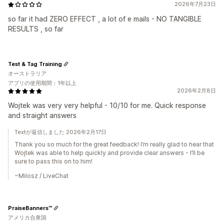
2026年7月23日
so far it had ZERO EFFECT , a lot of e mails - NO TANGIBLE
RESULTS , so far
Test & Tag Training
オーストラリア
アプリの使用期間：1年以上
2026年2月8日
Wojtek was very very helpful - 10/10 for me. Quick response
and straight answers
Textが返信しました 2026年2月17日
Thank you so much for the great feedback! I’m really glad to hear that
Wojtek was able to help quickly and provide clear answers - I’ll be
sure to pass this on to him!
~Milosz / LiveChat
PraiseBanners™
アメリカ合衆国