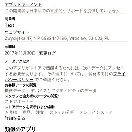
アプリドキュメント
この開発者は日本語での直接的なサポートを提供していません。
開発者
Text
ウェブサイト
Zwycięska 47, NIP 8992447196, Wroclaw, 53-033, PL
公開日
2017年11月30日 ·
変更ログ
データアクセス
このアプリがストアで機能するためには、次のデータにアクセス
する必要があります。 その理由については、開発者向けの
プライ
バシーポリシー
でご確認ください。
お客様データの閲覧:
機微データ、 デバイスとアクティビティのデータ
スタッフと協力者のデータの閲覧:
ストアオーナー
ストアデータを表示および編集:
お客様、 商品、 注文、 ストアの分析、 オンラインストア
詳細を見る
類似のアプリ