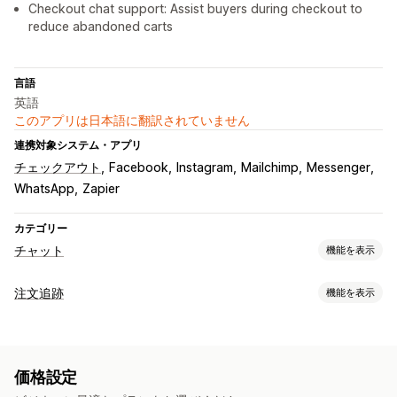
Checkout chat support: Assist buyers during checkout to
reduce abandoned carts
言語
英語
このアプリは日本語に翻訳されていません
連携対象システム・アプリ
チェックアウト
Facebook
Instagram
Mailchimp
Messenger
WhatsApp
Zapier
カテゴリー
チャット
機能を表示
リアルタイムメッセージ
注文追跡
機能を表示
AIチャットボット
ライブチャット
SMS
メールチャット
追跡
音声サポート
ビデオコール
SNS
ファイルのアップロード
注文検索ページ
カスタム追跡リンク
複数言語
リアルタイム翻訳
プッシュ通知
コールバック
価格設定
操作動向の追跡
エージェント分析
暗号化
顧客インサイト
通知