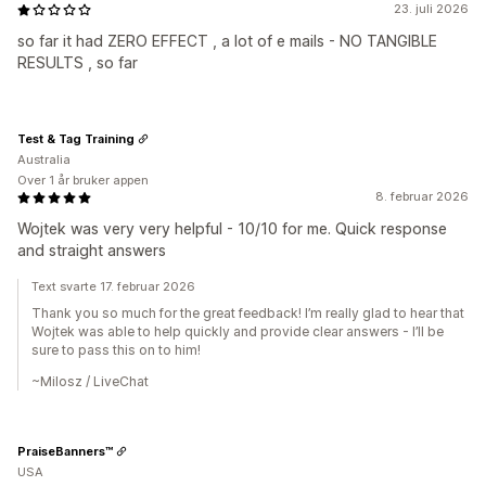
23. juli 2026
so far it had ZERO EFFECT , a lot of e mails - NO TANGIBLE
RESULTS , so far
Test & Tag Training
Australia
Over 1 år bruker appen
8. februar 2026
Wojtek was very very helpful - 10/10 for me. Quick response
and straight answers
Text svarte 17. februar 2026
Thank you so much for the great feedback! I’m really glad to hear that
Wojtek was able to help quickly and provide clear answers - I’ll be
sure to pass this on to him!
~Milosz / LiveChat
PraiseBanners™
USA