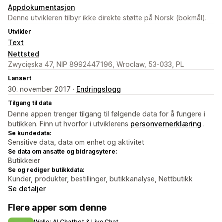
Appdokumentasjon
Denne utvikleren tilbyr ikke direkte støtte på Norsk (bokmål).
Utvikler
Text
Nettsted
Zwycięska 47, NIP 8992447196, Wroclaw, 53-033, PL
Lansert
30. november 2017 ·
Endringslogg
Tilgang til data
Denne appen trenger tilgang til følgende data for å fungere i
butikken. Finn ut hvorfor i utviklerens
personvernerklæring
.
Se kundedata:
Sensitive data, data om enhet og aktivitet
Se data om ansatte og bidragsytere:
Butikkeier
Se og rediger butikkdata:
Kunder, produkter, bestillinger, butikkanalyse, Nettbutikk
Se detaljer
Flere apper som denne
Wello: AI Chatbot & Live Chat