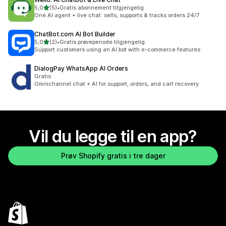
av 5 stjerner
5,0
(5)
•
Gratis abonnement tilgjengelig
Totalt 5 omtaler
One AI agent + live chat: sells, supports & tracks orders 24/7
ChatBot.com AI Bot Builder
av 5 stjerner
5,0
(2)
•
Gratis prøveperiode tilgjengelig
Totalt 2 omtaler
Support customers using an AI bot with e-commerce features
DialogPay WhatsApp AI Orders
Gratis
Omnichannel chat + AI for support, orders, and cart recovery
Vil du legge til en app?
Prøv Shopify gratis i tre dager