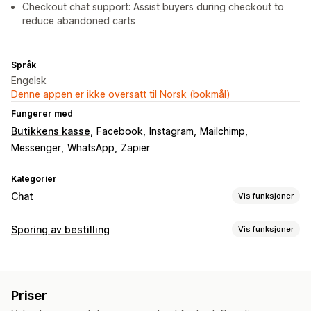
Checkout chat support: Assist buyers during checkout to
reduce abandoned carts
Språk
Engelsk
Denne appen er ikke oversatt til Norsk (bokmål)
Fungerer med
Butikkens kasse
Facebook
Instagram
Mailchimp
Messenger
WhatsApp
Zapier
Kategorier
Chat
Vis funksjoner
Sanntidsmeldinger
Sporing av bestilling
Vis funksjoner
KI-chatroboter
Live chat
SMS
E-postchat
Talestøtte
Sporing
Videosamtaler
Sosiale medier
Filopplasting
Flere språk
Bestillingsoppslag-side
Tilpasset sporingslenke
Sanntidsoversettelse
Push-varsler
Tilbakeringing
Priser
Atferdssporing
Agentanalyse
Kryptering
Kundeinnsikt
Varsler