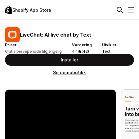
Shopify App Store
LiveChat: AI live chat by Text
Priser
Vurdering
Utvikler
Gratis prøveperiode tilgjengelig
4.4
(42)
Text
Installer
Se demobutikk