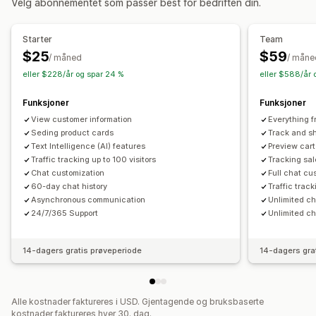
Velg abonnementet som passer best for bedriften din.
Sanntidsvarsler
Tilpassede varsler
Automatiserte svar
Gjeninnhenting av handlekurv
Rabatter
Vanlige spørsmål
Starter
Team
Hilsener
Produktanbefalinger
Hurtigsvar
$25
$59
/ måned
/ måne
Se gjennom forespørsler
Fraktvarsler
eller $228/år og spar 24 %
eller $588/år 
Bestillingsoppdateringer
Cross-sell
Upsell
Funksjoner
Funksjoner
Spørreundersøkelser
Send transkripsjon
View customer information
Everything f
Tilpasning
Seding product cards
Track and sh
Text Intelligence (AI) features
Preview cart
Farge og skrifttype
Emojier og klistremerker
Chatvindu
Traffic tracking up to 100 visitors
Tracking sal
Åpningstider
Velkomstmeldinger
Chatknapper
Tagging
Chat customization
Full chat cu
60-day chat history
Traffic track
Chattilordning
Chatflyter
Agentavatar
Asynchronous communication
Unlimited c
24/7/365 Support
Unlimited ch
14-dagers gratis prøveperiode
14-dagers gra
Alle kostnader faktureres i USD. Gjentagende og bruksbaserte
kostnader faktureres hver 30. dag.