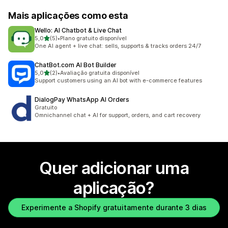
Mais aplicações como esta
Wello: AI Chatbot & Live Chat
de 5 estrelas
5,0
(5)
•
Plano gratuito disponível
5 total de avaliações
One AI agent + live chat: sells, supports & tracks orders 24/7
ChatBot.com AI Bot Builder
de 5 estrelas
5,0
(2)
•
Avaliação gratuita disponível
2 total de avaliações
Support customers using an AI bot with e-commerce features
DialogPay WhatsApp AI Orders
Gratuito
Omnichannel chat + AI for support, orders, and cart recovery
Quer adicionar uma
aplicação?
Experimente a Shopify gratuitamente durante 3 dias