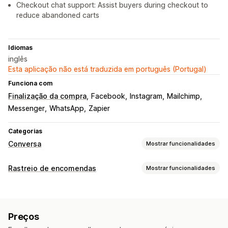
Checkout chat support: Assist buyers during checkout to
reduce abandoned carts
Idiomas
inglês
Esta aplicação não está traduzida em português (Portugal)
Funciona com
Finalização da compra
Facebook
Instagram
Mailchimp
Messenger
WhatsApp
Zapier
Categorias
Conversa
Mostrar funcionalidades
Mensagens em tempo real
Rastreio de encomendas
Mostrar funcionalidades
Bots de conversação com IA
Chat em tempo real
SMS
Rastreio
Conversa por e-mail
Assistência por voz
Videochamadas
Página de consulta de encomendas
Redes sociais
Carregamento de ficheiros
Multilingue
Preços
Ligação de rastreio personalizada
Tradução em tempo real
Notificações push