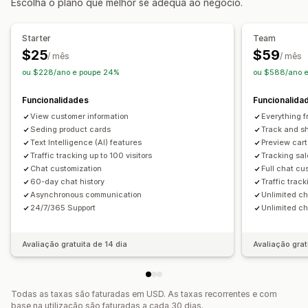
Escolha o plano que melhor se adequa ao negócio.
Chamada de retorno
Rastreio do comportamento
Notificações
Análise de dados de agentes
Encriptação
Notificações em tempo real
Notificações personalizadas
Starter
Team
Informações sobre os clientes
$25
$59
/ mês
/ mês
Respostas automatizadas
ou $228/ano e poupe 24%
ou $588/ano e
Recuperação de carrinho
Descontos
FAQ
Saudações
Funcionalidades
Funcionalida
Recomendações de produtos
Respostas rápidas
View customer information
Everything f
Pedidos de avaliação
Alertas de envio
Seding product cards
Track and sh
Atualizações de encomendas
Venda cruzada
Text Intelligence (AI) features
Preview cart
Traffic tracking up to 100 visitors
Tracking sal
Venda superior
Inquéritos
Enviar transcrição
Chat customization
Full chat cu
60-day chat history
Traffic track
Personalização
Asynchronous communication
Unlimited c
Cor e tipo de letra
Emojis e stickers
Janela de conversa
24/7/365 Support
Unlimited ch
Horário de funcionamento
Mensagens de boas-vindas
Botões de conversa
Etiquetagem
Atribuição de conversa
Avaliação gratuita de 14 dia
Avaliação grat
Fluxos de conversa
Avatar de agente
Todas as taxas são faturadas em USD. As taxas recorrentes e com
base na utilização são faturadas a cada 30 dias.