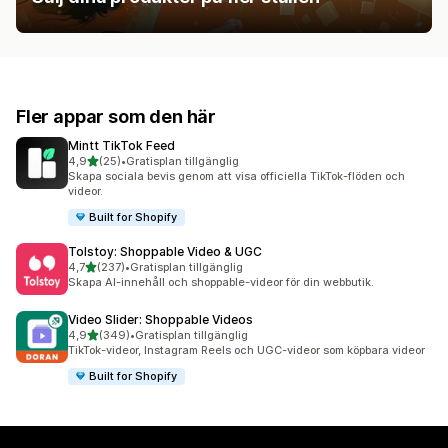
Fler appar som den här
Mintt TikTok Feed
av 5 stjärnor
4,9
(25)
•
Gratisplan tillgänglig
25 recensioner totalt
Skapa sociala bevis genom att visa officiella TikTok-flöden och
videor.
Built for Shopify
Tolstoy: Shoppable Video & UGC
av 5 stjärnor
4,7
(237)
•
Gratisplan tillgänglig
237 recensioner totalt
Skapa AI-innehåll och shoppable-videor för din webbutik.
Video Slider: Shoppable Videos
av 5 stjärnor
4,9
(349)
•
Gratisplan tillgänglig
349 recensioner totalt
TikTok-videor, Instagram Reels och UGC-videor som köpbara videor
Built for Shopify