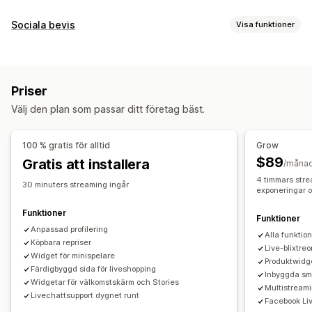
Videohantering
Sociala bevis
Visa funktioner
Köpbara videor
Liveförsäljning
Direktströmmande
Innehållstyper
Livesända evenemang
Automatisk uppspelning
UGC
Videor
Videoklipp
Recensioner
Lägg i varukorgen
Interaktiv video
Kassa
UGC
Priser
Social delning
Multi-channel
Analysverktyg
Aviseringar
Visningsalternativ
Välj den plan som passar ditt företag bäst.
Unika besökare
Livetrafik
Produktvisningar
Anpassning
Antal försäljningar
Flera språk
Köpbara flöden
Inspelningsverktyg
Videoimport
Videospelare
100 % gratis för alltid
Grow
Anpassade layouter
Videowidget
Karuseller
Mobilanpassning
$89
Gratis att installera
/måna
4 timmars stre
Analysverktyg
30 minuters streaming ingår
exponeringar o
Spårning av engagemang
Konverteringsspårning
Funktioner
Funktioner
Anpassad profilering
Alla funktio
Köpbara repriser
Live-blixtreo
Widget för minispelare
Produktwidg
Färdigbyggd sida för liveshopping
Inbyggda sm
Widgetar för välkomstskärm och Stories
Multistreami
Livechattsupport dygnet runt
Facebook Liv