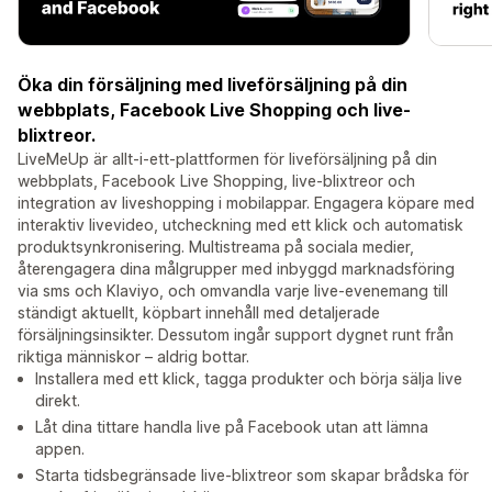
Öka din försäljning med liveförsäljning på din
webbplats, Facebook Live Shopping och live-
blixtreor.
LiveMeUp är allt-i-ett-plattformen för liveförsäljning på din
webbplats, Facebook Live Shopping, live-blixtreor och
integration av liveshopping i mobilappar. Engagera köpare med
interaktiv livevideo, utcheckning med ett klick och automatisk
produktsynkronisering. Multistreama på sociala medier,
återengagera dina målgrupper med inbyggd marknadsföring
via sms och Klaviyo, och omvandla varje live-evenemang till
ständigt aktuellt, köpbart innehåll med detaljerade
försäljningsinsikter. Dessutom ingår support dygnet runt från
riktiga människor – aldrig bottar.
Installera med ett klick, tagga produkter och börja sälja live
direkt.
Låt dina tittare handla live på Facebook utan att lämna
appen.
Starta tidsbegränsade live-blixtreor som skapar brådska för