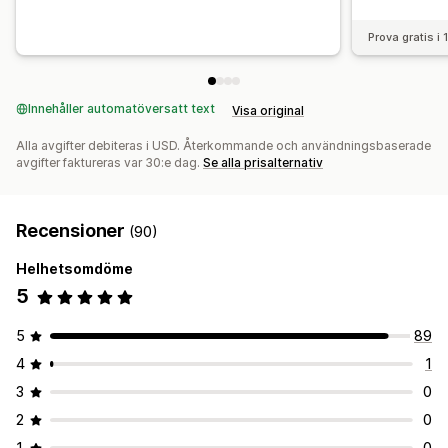
Prova gratis i
Innehåller automatöversatt text
Visa original
Alla avgifter debiteras i USD. Återkommande och användningsbaserade
avgifter faktureras var 30:e dag.
Se alla prisalternativ
Recensioner
(90)
Helhetsomdöme
5
5
89
4
1
3
0
2
0
1
0