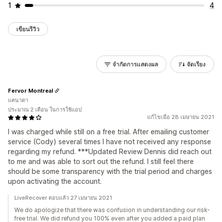
1
4
เขียนรีวิว
จำกัดการแสดงผล
จัดเรียง
Fervor Montreal
แคนาดา
ประมาณ 2 เดือน ในการใช้แอป
แก้ไขเมื่อ 28 เมษายน 2021
I was charged while still on a free trial. After emailing customer
service (Cody) several times I have not received any response
regarding my refund. ***Updated Review Dennis did reach out
to me and was able to sort out the refund. I still feel there
should be some transparency with the trial period and charges
upon activating the account.
LiveRecover ตอบแล้ว 27 เมษายน 2021
We do apologize that there was confusion in understanding our risk-
free trial. We did refund you 100% even after you added a paid plan