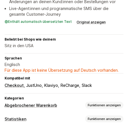
Änderungen an deinen Kund:innen oder Bestellungen vor
Live-Agent:innen und programmatische SMS über die
gesamte Customer-Journey
Enthält automatisch übersetzten Text
Original anzeigen
Beliebt bei Shops wie deinem
Sitz in den USA
Sprachen
Englisch
Für diese App ist keine Übersetzung auf Deutsch vorhanden.
Kompatibel mit
Checkout
JustUno
Klaviyo
ReCharge
Slack
Kategorien
Abgebrochener Warenkorb
Funktionen anzeigen
Warenkorbwiederherstellung
Statistiken
Funktionen anzeigen
Personalisierte Kampagnen
SMS-Benachrichtigungen