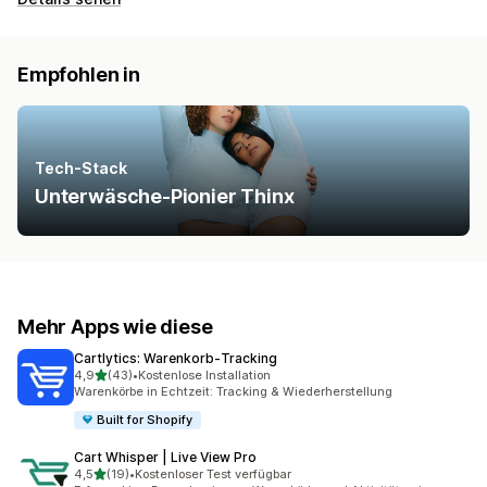
Empfohlen in
Tech-Stack
Unterwäsche-Pionier Thinx
Mehr Apps wie diese
Cartlytics: Warenkorb‑Tracking
von 5 Sternen
4,9
(43)
•
Kostenlose Installation
43 Rezensionen insgesamt
Warenkörbe in Echtzeit: Tracking & Wiederherstellung
Built for Shopify
Cart Whisper | Live View Pro
von 5 Sternen
4,5
(19)
•
Kostenloser Test verfügbar
19 Rezensionen insgesamt