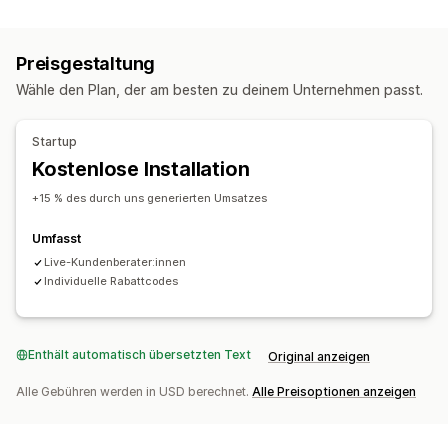
Kundenverhalten
Kanalübergreifendes Messaging
Aktivitäts-Tracking
Event-Tracking
Segmentierung
Geräteübergreifende Warenkörbe
Rabattangebote
Preisgestaltung
Zeitlich begrenzte Angebote
Conversion-Tracking
Marketing und Vertrieb
Wähle den Plan, der am besten zu deinem Unternehmen passt.
Automatisierte Workflows
Marketingattribution
Checkout-Analysen
ROAS
Kaufverfolgung
Funnel-Analyse
UTM-Tracking
Anzeigeoptionen
Startup
Abgebrochener Warenkorb
Pixel-Tracking
Benutzerdefiniertes Branding
Kostenlose Installation
Benutzerdefinierte Rabattcodes
Trigger
Vorlagen
Bildmaterial und Berichte
+15 % des durch uns generierten Umsatzes
A/B-Tests
Targeting-Regeln
Analyse-Dashboard
Benutzerdefinierte Dashboards
Umfasst
Benutzerdefinierte Berichte
Datenexport
Live-Kundenberater:innen
Historische Analyse
Benachrichtigungen
Individuelle Rabattcodes
DSGVO-Compliance
Enthält automatisch übersetzten Text
Original anzeigen
Alle Gebühren werden in USD berechnet.
Alle Preisoptionen anzeigen