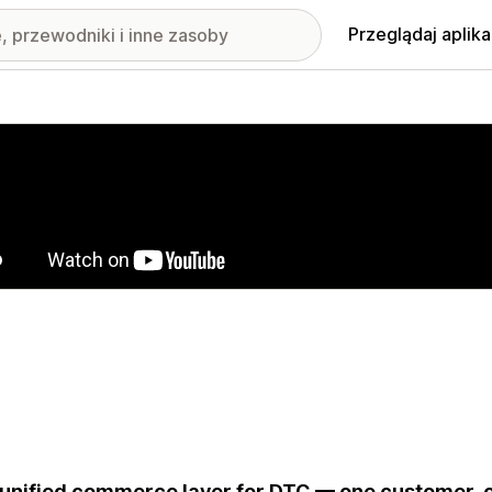
Przeglądaj aplika
nione obrazy w galerii
unified commerce layer for DTC — one customer, on