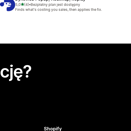
na 5 gwiazdek
5,0
(4)
•
Bezpłatny plan jest dostępny
Łączna liczba recenzji: 4
Finds what's costing you sales, then applies the fix.
cję?
Shopify