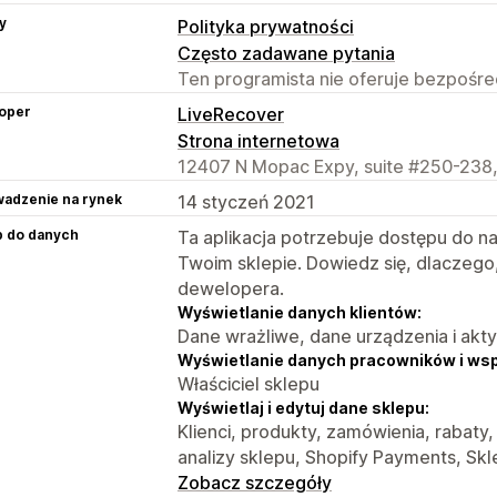
y
Polityka prywatności
Często zadawane pytania
Ten programista nie oferuje bezpośred
oper
LiveRecover
Strona internetowa
12407 N Mopac Expy, suite #250-238,
adzenie na rynek
14 styczeń 2021
p do danych
Ta aplikacja potrzebuje dostępu do n
Twoim sklepie. Dowiedz się, dlaczego
dewelopera.
Wyświetlanie danych klientów:
Dane wrażliwe, dane urządzenia i akt
Wyświetlanie danych pracowników i ws
Właściciel sklepu
Wyświetlaj i edytuj dane sklepu:
Klienci, produkty, zamówienia, rabaty
analizy sklepu, Shopify Payments, Skl
Zobacz szczegóły