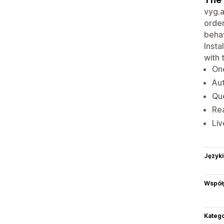
vyg.a
order
behav
Insta
with 
One
Aut
Que
Rea
Liv
Języki
Współ
Katego