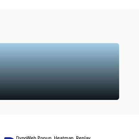
DynoWeb Popup, Heatmap, Replay