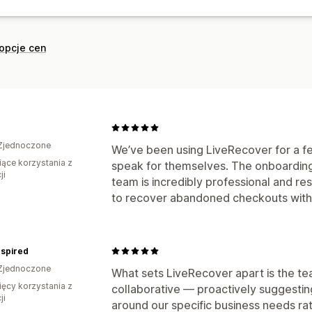
opcje cen
Zjednoczone
We’ve been using LiveRecover for a f
iące korzystania z
speak for themselves. The onboarding
ji
team is incredibly professional and re
to recover abandoned checkouts with a 
nspired
Zjednoczone
What sets LiveRecover apart is the te
ięcy korzystania z
collaborative — proactively suggesting
ji
around our specific business needs rat