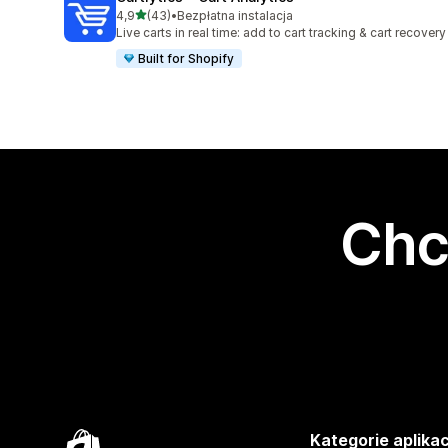
na 5 gwiazdek
4,9
(43)
•
Bezpłatna instalacja
Łączna liczba recenzji: 43
Live carts in real time: add to cart tracking & cart recovery
Built for Shopify
Chc
Kategorie aplikac