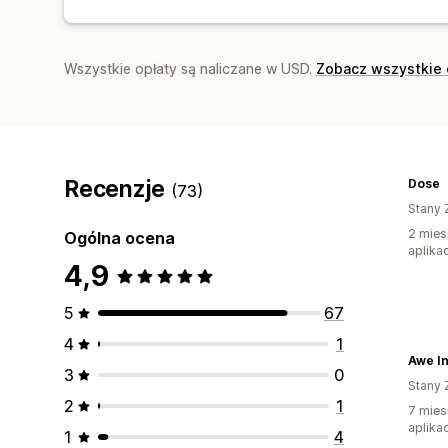
Wszystkie opłaty są naliczane w USD.
Zobacz wszystkie 
Recenzje
Dose
(73)
Stany 
2 mies
Ogólna ocena
aplikac
4,9
5
67
4
1
Awe I
3
0
Stany 
2
1
7 mies
aplikac
1
4