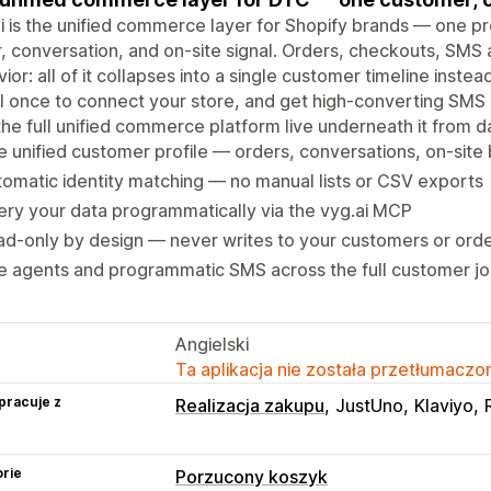
i is the unified commerce layer for Shopify brands — one pr
, conversation, and on-site signal. Orders, checkouts, SMS
ior: all of it collapses into a single customer timeline inst
ll once to connect your store, and get high-converting SMS
the full unified commerce platform live underneath it from d
 unified customer profile — orders, conversations, on-site
omatic identity matching — no manual lists or CSV exports
ry your data programmatically via the vyg.ai MCP
d-only by design — never writes to your customers or ord
e agents and programmatic SMS across the full customer j
Angielski
Ta aplikacja nie została przetłumaczon
pracuje z
Realizacja zakupu
JustUno
Klaviyo
rie
Porzucony koszyk