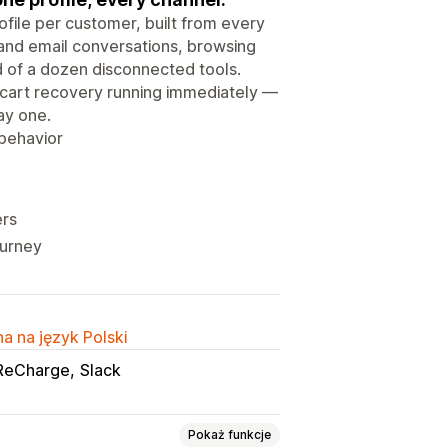
ofile per customer, built from every
 and email conversations, browsing
ead of a dozen disconnected tools.
 cart recovery running immediately —
ay one.
 behavior
ers
ourney
a na język Polski
ReCharge
Slack
Pokaż funkcje