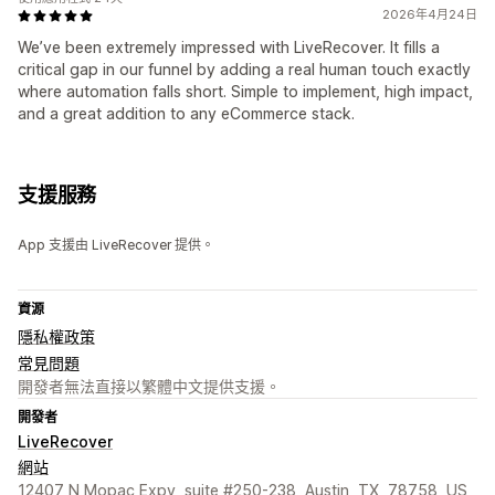
2026年4月24日
We’ve been extremely impressed with LiveRecover. It fills a
critical gap in our funnel by adding a real human touch exactly
where automation falls short. Simple to implement, high impact,
and a great addition to any eCommerce stack.
支援服務
App 支援由 LiveRecover 提供。
資源
隱私權政策
常見問題
開發者無法直接以繁體中文提供支援。
開發者
LiveRecover
網站
12407 N Mopac Expy, suite #250-238, Austin, TX, 78758, US