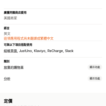
廣獲同類商店愛用
美國商家
語言
英文
這項應用程式尚未翻譯成繁體中文
可與以下項目搭配使用
結帳頁面
JustUno
Klaviyo
ReCharge
Slack
類別
放棄的購物車
顯示功能
購物車提醒
分析
顯示功能
個人化行銷活動
簡訊通知
多管道傳送訊息
跨裝置購物車
顧客行為
折扣優惠
限時優惠
轉換追蹤
自動化工作流程
行為追蹤
活動追蹤
分群
顯示選項
定價
行銷和銷售
自訂品牌行銷
自訂折扣代碼
觸發條件
範本
A/B 測試