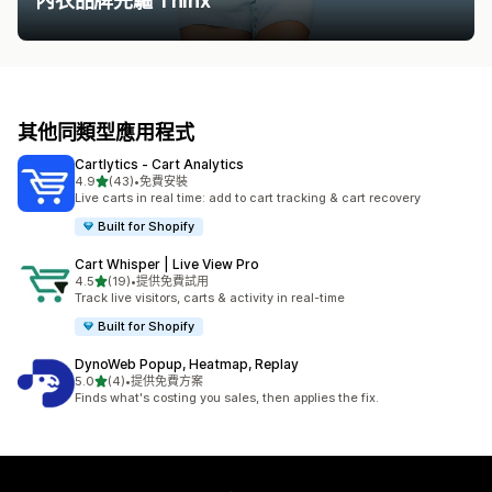
內衣品牌先驅 Thinx
其他同類型應用程式
Cartlytics ‑ Cart Analytics
滿分 5 顆星
4.9
(43)
•
免費安裝
共有 43 則評價
Live carts in real time: add to cart tracking & cart recovery
Built for Shopify
Cart Whisper | Live View Pro
滿分 5 顆星
4.5
(19)
•
提供免費試用
共有 19 則評價
Track live visitors, carts & activity in real-time
Built for Shopify
DynoWeb Popup, Heatmap, Replay
滿分 5 顆星
5.0
(4)
•
提供免費方案
共有 4 則評價
Finds what's costing you sales, then applies the fix.