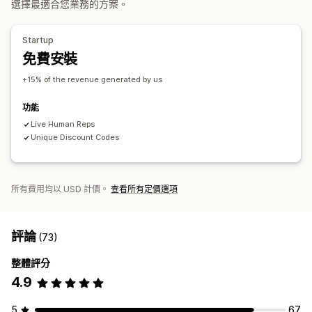
選擇最適合您業務的方案。
行銷歸因
結帳分析
廣告投資報酬率
購買追蹤
漏斗分析
目標設定規則
Urchin 流量監視器 (UTM) 追蹤
放棄的購物車
像素追蹤
Startup
免費安裝
視覺化內容和報告
分析控制面板
自訂控制面板
自訂報告
匯出報告
歷程分析
通知
+15% of the revenue generated by us
GDPR 法規遵循
功能
Live Human Reps
Unique Discount Codes
所有費用均以 USD 計價。
查看所有定價選項
評論
(73)
整體評分
4.9
5
67