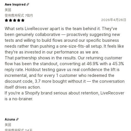
Awe Inspired
美國
使用應用程式 7個月
2026年4月28日
What sets LiveRecover apart is the team behind it. They've
been genuinely collaborative — proactively suggesting new
tests and willing to build flows around our specific business
needs rather than pushing a one-size-fits-all setup. It feels like
they're as invested in our performance as we are.
That partnership shows in the results. Our returning customer
flow has been the standout, converting at 46.9% with a 45.3%
reply rate. Holdout testing gave us real confidence the lift is
incremental, and for every 1 customer who redeemed the
discount code, 3.7 more bought without it — the conversation
itself drives action.
If you're a Shopify brand serious about retention, LiveRecover
is a no-brainer.
Azuna
美國
使用應用程式 24天