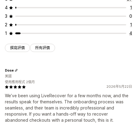
4
1
3
0
2
1
1
4
撰寫評價
所有評價
Dose
美國
使用應用程式 2個月
2026年5月22日
We’ve been using LiveRecover for a few months now, and the
results speak for themselves. The onboarding process was
seamless, and their team is incredibly professional and
responsive. If you want a hands-off way to recover
abandoned checkouts with a personal touch, this is it.