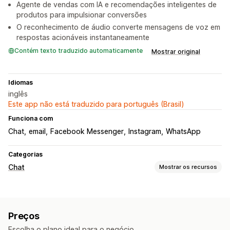
Agente de vendas com IA e recomendações inteligentes de
produtos para impulsionar conversões
O reconhecimento de áudio converte mensagens de voz em
respostas acionáveis instantaneamente
Contém texto traduzido automaticamente
Mostrar original
Idiomas
inglês
Este app não está traduzido para português (Brasil)
Funciona com
Chat
email
Facebook Messenger
Instagram
WhatsApp
Categorias
Chat
Mostrar os recursos
Mensagens em tempo real
Chatbots de IA
Chat em tempo real
Conversa por e-mail
Preços
Em vários idiomas
Notificações push
Escolha o plano ideal para o negócio.