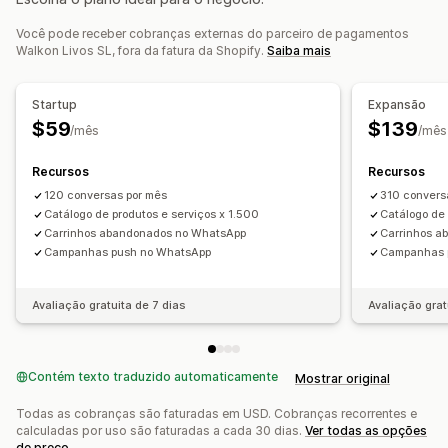
Respostas automatizadas
Você pode receber cobranças externas do parceiro de pagamentos
Recuperação de carrinho
Walkon Livos SL, fora da fatura da Shopify.
Saiba mais
Verificação de pagamento em dinheiro na entrega
Perguntas frequentes
Recomendações de produtos
Startup
Expansão
Respostas rápidas
Solicitações de avaliação
$59
$139
/mês
/mês
Alertas de frete
Atualizações de pedidos
Cross-sell
Upsell
Recursos
Recursos
120 conversas por mês
310 convers
Personalização
Catálogo de produtos e serviços x 1.500
Catálogo de 
Emojis e adesivos
Janela de chat
Horário comercial
Carrinhos abandonados no WhatsApp
Carrinhos a
Campanhas push no WhatsApp
Campanhas 
Mensagens de boas-vindas
Botões de chat
Atribuição de chat
Flows de chat
Avatar do agente
Avaliação gratuita de 7 dias
Avaliação grat
Contém texto traduzido automaticamente
Mostrar original
Todas as cobranças são faturadas em USD. Cobranças recorrentes e
calculadas por uso são faturadas a cada 30 dias.
Ver todas as opções
de preço