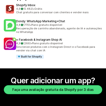
Shopify Inbox
de 5 estrelas
4,6
(5.482)
•
Grátis
5482 avaliações ao todo
Chat gratuito para conversar com clientes e vender mais
Dondy: WhatsApp Marketing+Chat
de 5 estrelas
4,8
(770)
•
Plano gratuito disponível
770 avaliações ao todo
Recuperação de carrinho abandonado, agente de IA e automações
no WhatsApp
∞ Facebook & Instagram Shop AI
de 5 estrelas
4,9
(266)
•
Plano gratuito disponível
266 avaliações ao todo
Sincronize produtos com o Instagram Direct e o Facebook para
vender via chat com IA
Built for Shopify
Quer adicionar um app?
Faça uma avaliação gratuita da Shopify por 3 dias