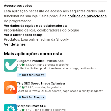
Acesso aos dados
Esta aplicação necessita de acesso aos seguintes dados para
funcionar na sua loja. Saiba porquê na
política de privacidade
do programador.
Ver dados da equipa e de colaboradores:
Proprietário da loja, colaboradores do blogue
Ver e editar dados da loja:
Produtos, Loja online, admin da Shopify
Ver detalhes
Mais aplicações como esta
Judge.me Product Reviews App
de 5 estrelas
5,0
(43.109)
•
Plano gratuito disponível
43109 total de avaliações
Collect unlimited product reviews, star ratings, testimonials
Built for Shopify
Tiny SEO Speed Image Optimizer
de 5 estrelas
5,0
(2.248)
•
Instalação gratuita
2248 total de avaliações
Boost SEO traffic, AEO/AI search, page speed & minify images!↑
Built for Shopify
Sherpas: Smart SEO
de 5 estrelas
4,9
(849)
•
Plano gratuito disponível