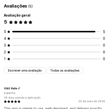
Avaliações
(5)
Avaliação geral
5
5
5
4
0
3
0
2
0
1
0
Escrever uma avaliação
Todas as avaliações
G&G Italia
Espanha
28 dias usando a aplicação
20 de maio de 2026
This app is simple to use, well-designed, and delivers exactly