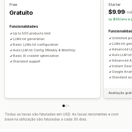
Free
Starter
$9.99
Gratuito
/ m
ou $95/ano e 
Funcionalidades
Funcionalida
Up to 500 products limit
Unlimited pr
LLMs.txt generation
LLMs.txt ge
Basic LLMs.txt configuration
Advanced LLM
Auto LLM.txt Config (Weekly & Monthly)
Auto LLM.txt
Basic AI crawler optimization
Advanced AI
Standard support
Instant Sea
Google Analy
Standard su
Avaliação grat
Todas as taxas são faturadas em USD. As taxas recorrentes e com
base na utilização são faturadas a cada 30 dias.