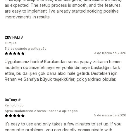
as expected. The setup process is smooth, and the features
are easy to implement. I’ve already started noticing positive
improvements in results.
ZEV HALI
Turquia
5 dias usando a aplicação
3 de março de 2026
Uygulamanız harika! Kurulumdan sonra yapay zekanın hemen
modelleri optimize etmeye ve yönlendirmeye başladığını fark
ettim, bu da işleri çok daha akıcı hale getirdi. Destekleri için
Rehan ve Sana'ya büyük teşekkürler, çok yardımcı oldular.
DaTeoy
Reino Unido
Aproximadamente 2 horas usando a aplicação
5 de março de 2026
It’s easy to use and only takes a few minutes to set up. If you
encounter problems, you can directly communicate with