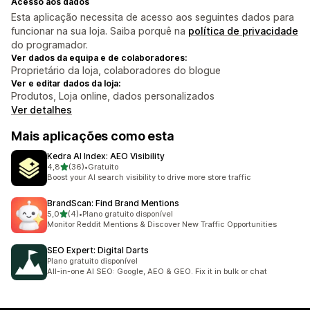
Acesso aos dados
Esta aplicação necessita de acesso aos seguintes dados para
funcionar na sua loja. Saiba porquê na
política de privacidade
do programador.
Ver dados da equipa e de colaboradores:
Proprietário da loja, colaboradores do blogue
Ver e editar dados da loja:
Produtos, Loja online, dados personalizados
Ver detalhes
Mais aplicações como esta
Kedra AI Index: AEO Visibility
de 5 estrelas
4,8
(36)
•
Gratuito
36 total de avaliações
Boost your AI search visibility to drive more store traffic
BrandScan: Find Brand Mentions
de 5 estrelas
5,0
(4)
•
Plano gratuito disponível
4 total de avaliações
Monitor Reddit Mentions & Discover New Traffic Opportunities
SEO Expert: Digital Darts
Plano gratuito disponível
All-in-one AI SEO: Google, AEO & GEO. Fix it in bulk or chat