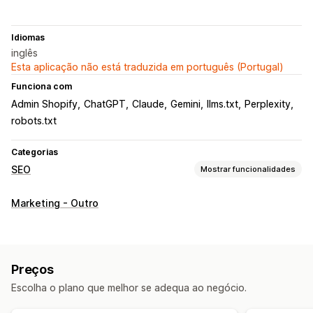
Idiomas
inglês
Esta aplicação não está traduzida em português (Portugal)
Funciona com
Admin Shopify
ChatGPT
Claude
Gemini
llms.txt
Perplexity
robots.txt
Categorias
SEO
Mostrar funcionalidades
Ferramentas de SEO
Marketing - Outro
Mapas do site
Indexação de páginas
Esquemas
Scripts
Robots.txt
Geração por IA
Monitorização do desempenho
Preços
Pontuação SEO
Rastreio da classificação
Escolha o plano que melhor se adequa ao negócio.
Tráfego de website