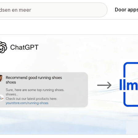
Door apps
ij met uitgelichte afbeeldingen