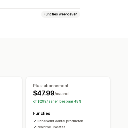
Functies weergeven
ratie
Contentoptimalisatie
rkeer
Plus-abonnement
$47.99
/maand
of $299/jaar en bespaar 48%
Functies
Onbeperkt aantal producten
Realtime updates