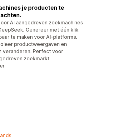
achines je producten te
rachten.
 door AI aangedreven zoekmachines
 DeepSeek. Genereer met één klik
aar te maken voor AI-platforms.
troleer productweergaven en
n veranderen. Perfect voor
angedreven zoekmarkt.
den
lands