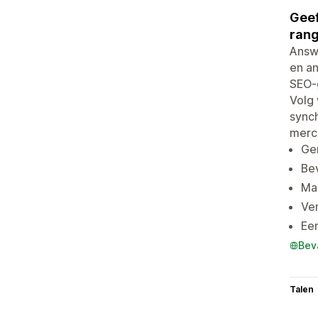
Geef
rang
Answ
en a
SEO-
Volg 
synch
merch
Ge
Bev
Maa
Ve
Een
Bev
Talen