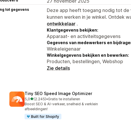
roduceerd
27 november 2025
ng tot gegevens
Deze app heeft toegang nodig tot d
kunnen werken in je winkel. Ontdek w
ontwikkelaar
.
Klantgegevens bekijken:
Apparaat- en activiteitsgegevens
Gegevens van medewerkers en bijdrager
Winkeleigenaar
Winkelgegevens bekijken en bewerken:
Producten, bestellingen, Webshop
Zie details
Tiny SEO Speed Image Optimizer
van 5 sterren
5,0
(2.245)
•
Gratis te installeren
2245 recensies in totaal
Boost SEO & AI-verkeer, snelheid & verklein
afbeeldingen!
Built for Shopify