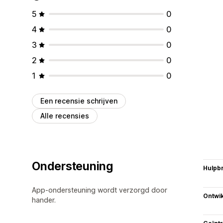
5
0
4
0
3
0
2
0
1
0
Een recensie schrijven
Alle recensies
Ondersteuning
Hulpb
App-ondersteuning wordt verzorgd door
Ontwik
hander.