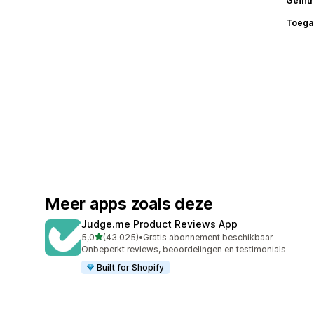
Geïnt
Toega
Meer apps zoals deze
Judge.me Product Reviews App
van 5 sterren
5,0
(43.025)
•
Gratis abonnement beschikbaar
43025 recensies in totaal
Onbeperkt reviews, beoordelingen en testimonials
Built for Shopify