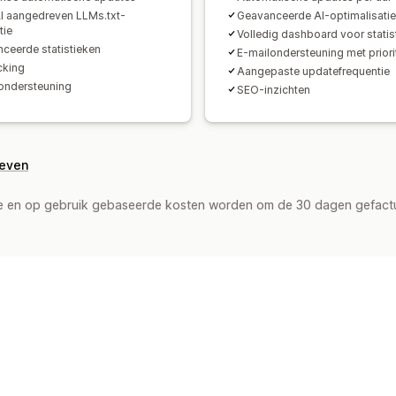
I aangedreven LLMs.txt-
Geavanceerde AI-optimalisatie
tie
Volledig dashboard voor statis
ceerde statistieken
E-mailondersteuning met priorit
cking
Aangepaste updatefrequentie
ondersteuning
SEO-inzichten
geven
de en op gebruik gebaseerde kosten worden om de 30 dagen gefact