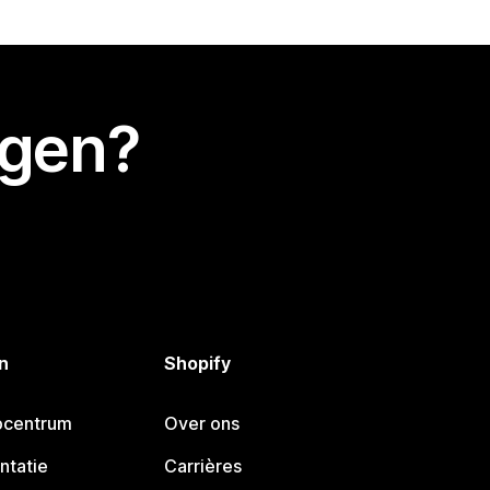
egen?
n
Shopify
pcentrum
Over ons
ntatie
Carrières