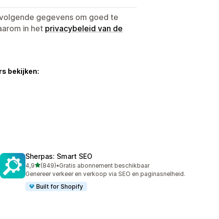
e volgende gegevens om goed te
aarom in het
privacybeleid van de
s bekijken:
Sherpas: Smart SEO
van 5 sterren
4,9
(849)
•
Gratis abonnement beschikbaar
849 recensies in totaal
Genereer verkeer en verkoop via SEO en paginasnelheid.
Built for Shopify