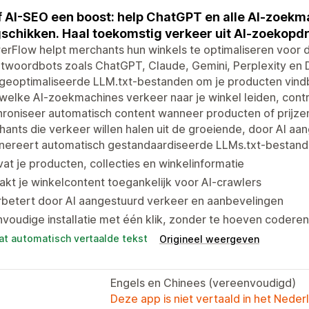
 AI-SEO een boost: help ChatGPT en alle AI-zoekm
schikken. Haal toekomstig verkeer uit AI-zoekopd
erFlow helpt merchants hun winkels te optimaliseren voor
ntwoordbots zoals ChatGPT, Claude, Gemini, Perplexity en
geoptimaliseerde LLM.txt-bestanden om je producten vindb
welke AI-zoekmachines verkeer naar je winkel leiden, con
roniseer automatisch content wanneer producten of prijze
ants die verkeer willen halen uit de groeiende, door AI a
nereert automatisch gestandaardiseerde LLMs.txt-bestan
at je producten, collecties en winkelinformatie
kt je winkelcontent toegankelijk voor AI-crawlers
rbetert door AI aangestuurd verkeer en aanbevelingen
voudige installatie met één klik, zonder te hoeven coderen
at automatisch vertaalde tekst
Origineel weergeven
Engels en Chinees (vereenvoudigd)
Deze app is niet vertaald in het Neder