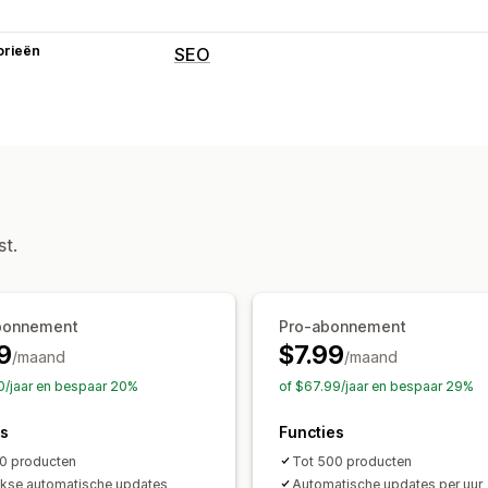
orieën
SEO
SEO-tools
Sitemaps
Pagina-indexering
AI-gene
Prestaties bijhouden
Analytics
Score-tracking
Websiteve
st.
bonnement
Pro-abonnement
9
$7.99
/maand
/maand
0/jaar en bespaar 20%
of $67.99/jaar en bespaar 29%
es
Functies
0 producten
Tot 500 producten
jkse automatische updates
Automatische updates per uur