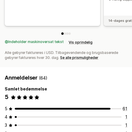
14-dages grat
Indeholder maskinoversat tekst
Vis oprindelig
Alle gebyrer faktureres i USD. Tilbagevendende og brugsbaserede
gebyrer faktureres hver 30. dag.
Se alle prismuligheder
Anmeldelser
(64)
Samlet bedømmelse
5
5
61
4
1
3
1