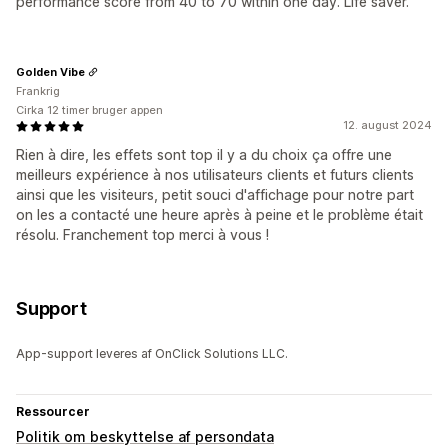
performance score from 40 to 70 within one day. Life saver.
Golden Vibe
Frankrig
Cirka 12 timer bruger appen
12. august 2024
Rien à dire, les effets sont top il y a du choix ça offre une
meilleurs expérience à nos utilisateurs clients et futurs clients
ainsi que les visiteurs, petit souci d'affichage pour notre part
on les a contacté une heure après à peine et le problème était
résolu. Franchement top merci à vous !
Support
App-support leveres af OnClick Solutions LLC.
Ressourcer
Politik om beskyttelse af persondata