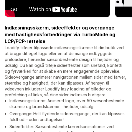
Indlæsningsskærm, sideeffekter og overgange –
med hastighedsforbedringer via TurboMode og
LCP/FCP-rettelse
Loadify tilføjer tilpassede indlæsningsskærme til din butik ved
at bruge dit eget logo eller en af de mange indbyggede
preloadere, herunder sæsonbestemte design til højtider og
udsalg. Du kan også tilføje sideeffekter som snefald, konfetti
og fyrværkeri for at skabe en mere engagerende oplevelse.
Sideovergange animerer navigationen mellem sider med farver,
størrelse og hastighed, der kan tilpasses. Af hensyn til
ydeevnen inkluderer Loadify lazy loading af billeder og
prefetching af links, så dine sider indlæses hurtigere.
Indlæsningsskærm: Animeret logo, over 50 sæsonbestemte
skærme og brandskærme – højtider, udsalg
Overgange: Helt flydende sideovergange, der kan tilpasses
fuldt ud – uden undtagelser!
Sideeffekter: Sæsonbestemte lærredsanimationer ved