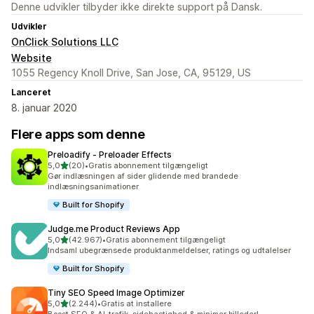
Denne udvikler tilbyder ikke direkte support på Dansk.
Udvikler
OnClick Solutions LLC
Website
1055 Regency Knoll Drive, San Jose, CA, 95129, US
Lanceret
8. januar 2020
Flere apps som denne
Preloadify ‑ Preloader Effects
ud af 5 stjerner
5,0
(20)
•
Gratis abonnement tilgængeligt
20 anmeldelser i alt
Gør indlæsningen af sider glidende med brandede
indlæsningsanimationer
Built for Shopify
Judge.me Product Reviews App
ud af 5 stjerner
5,0
(42.967)
•
Gratis abonnement tilgængeligt
42967 anmeldelser i alt
Indsaml ubegrænsede produktanmeldelser, ratings og udtalelser
Built for Shopify
Tiny SEO Speed Image Optimizer
ud af 5 stjerner
5,0
(2.244)
•
Gratis at installere
2244 anmeldelser i alt