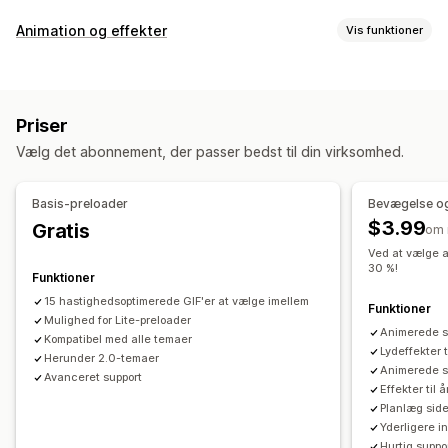
SEO-værktøjer
Animation og effekter
Vis funktioner
Komprimering af billeder
Forudindlæsning
Tilpasning
Doven indlæsning
Omdirigeringer
Sideindeksering
3D-animationer
Animationsstyring
Baggrunde
Scripts
Lokal SEO
Dynamisk på mobil
Priser
Markøreffekter
Tilpassede animationer
Faldende effekter
Optimering af webadresser
Optimering af billeder
Vælg det abonnement, der passer bedst til din virksomhed.
Interaktive animationer
Sidespecifikke effekter
Hastighedsoptimering
Optimering af indhold
Tilpasset afspiller
Farve
Størrelse
Hastighed
Ikoner
Optimering af metadata
Optimering af tema
Basis-preloader
Bevægelse og
Billeder
Filupload
Dynamisk på mobil
Automatiseringer
$3.99
Gratis
om
Sæsonbetonede begivenheder
Overvågning af resultater
Ved at vælge a
Efterår
Black Friday (Black Friday/Cyber Monday)
Jul
30 %!
SEO-score
Analyser
Analyse af hastighed
Websitetrafik
Funktioner
Halloween
Nytår
Forår
Sommer
Valentinsdag
Vinter
Test
15 hastighedsoptimerede GIF'er at vælge imellem
Funktioner
Kampagner
Mulighed for Lite-preloader
Tilpassede begivenheder
Animerede 
Kompatibel med alle temaer
Lydeffekter 
Herunder 2.0-temaer
Animerede s
Avanceret support
Effekter til 
Planlæg side
Yderligere in
Hurtig suppo