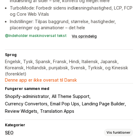
indlæsning af sider – sne, konfetti og meget mere
TurboMode: Forbedr sidens indlæsningshastighed, LCP, FCP
og Core Web Vitals
Indstillinger: Tilpas baggrund, størrelse, hastigheder,
placeringer og animationer – det hele
Indeholder maskinoversat tekst
Vis oprindelig
Sprog
Engelsk, Tysk, Spansk, Fransk, Hindi, Italiensk, Japansk,
Koreansk, Hollandsk, punjabisk, Svensk, Tyrkisk, og Kinesisk
(forenklet)
Denne app er ikke oversat til Dansk
Fungerer sammen med
Shopify-administrator
All Theme Support
Currency Convertors
Email Pop Ups
Landing Page Builder
Review Widgets
Translation Apps
Kategorier
SEO
Vis funktioner