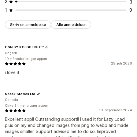
2
1
1
0
Skriv en anmeldelse
Alle anmeldelser
CSN BY KOLG8EIGHT™
Ungarn
10 måneder bruger appen
25. juli 2026
i love it
Speak Stories Ltd.
Canada
Cirka 3 timer bruger appen
19. september 2024
Excellent app!! Outstanding support!! I used it for Lazy Load
plus on my end changed images from png to webp and made
images smaller. Support advised me to do so. Improved