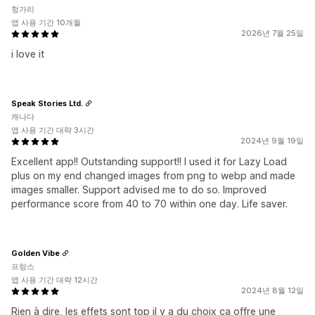
헝가리
앱 사용 기간 10개월
2026년 7월 25일
i love it
Speak Stories Ltd.
캐나다
앱 사용 기간 대략 3시간
2024년 9월 19일
Excellent app!! Outstanding support!! I used it for Lazy Load
plus on my end changed images from png to webp and made
images smaller. Support advised me to do so. Improved
performance score from 40 to 70 within one day. Life saver.
Golden Vibe
프랑스
앱 사용 기간 대략 12시간
2024년 8월 12일
Rien à dire, les effets sont top il y a du choix ça offre une