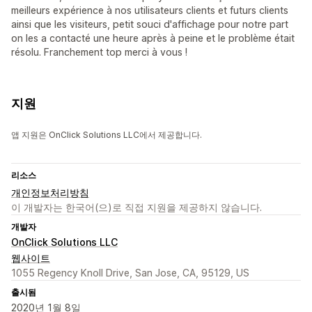
meilleurs expérience à nos utilisateurs clients et futurs clients
ainsi que les visiteurs, petit souci d'affichage pour notre part
on les a contacté une heure après à peine et le problème était
résolu. Franchement top merci à vous !
지원
앱 지원은 OnClick Solutions LLC에서 제공합니다.
리소스
개인정보처리방침
이 개발자는 한국어(으)로 직접 지원을 제공하지 않습니다.
개발자
OnClick Solutions LLC
웹사이트
1055 Regency Knoll Drive, San Jose, CA, 95129, US
출시됨
2020년 1월 8일