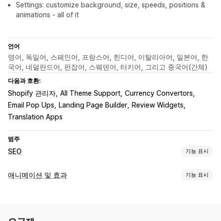
Settings: customize background, size, speeds, positions &
animations - all of it
언어
영어, 독일어, 스페인어, 프랑스어, 힌디어, 이탈리아어, 일본어, 한
국어, 네덜란드어, 펀잡어, 스웨덴어, 터키어, 그리고 중국어(간체)
다음과 호환:
Shopify 관리자
All Theme Support
Currency Convertors
Email Pop Ups
Landing Page Builder
Review Widgets
Translation Apps
범주
SEO
기능 표시
SEO 도구
애니메이션 및 효과
기능 표시
이미지 압축
사전 로딩
지연된 로딩
리디렉션
페이지 색인 생성
맞춤 설정
스크립트
로컬 SEO
모바일 반응형
URL 최적화
이미지 최적화
3D 애니메이션
애니메이션 제어
배경
커서 효과
속도 최적화
콘텐츠 최적화
메타데이터 최적화
테마 최적화