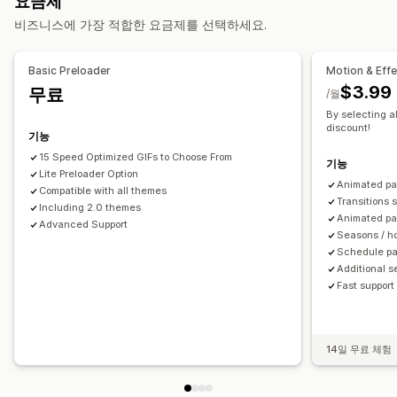
요금제
사용자 지정 애니메이션
낙하 효과
대화형 애니메이션
자동화
비즈니스에 가장 적합한 요금제를 선택하세요.
페이지별 효과
사용자 지정 플레이어
색상
사이즈
속도
아이콘
실적 모니터링
이미지
파일 업로드
모바일 반응형
SEO 점수
분석
속도 분석
웹사이트 트래픽
테스트
Basic Preloader
Motion & Eff
계절 이벤트
$3.99
무료
/월
가을
블랙 프라이데이 사이버 먼데이(BFCM)
크리스마스
할로윈
By selecting al
새해
봄
여름
발렌타인 데이
겨울
프로모션
사용자 지정 이벤트
discount!
기능
15 Speed Optimized GIFs to Choose From
기능
Lite Preloader Option
Animated pa
Compatible with all themes
Transitions 
Including 2.0 themes
Animated pa
Advanced Support
Seasons / ho
Schedule pa
Additional s
Fast support
14일 무료 체험