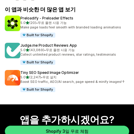
이 앱과 비슷한 더 많은 앱 보기
Preloadify ‑ Preloader Effects
별 5개 중
5.0
(20)
•
무료 플랜 사용 가능
총 리뷰 20개
Make page loads feel smooth with branded loading animations
Built for Shopify
Judge.me Product Reviews App
별 5개 중
5.0
(43,089)
•
무료 플랜 사용 가능
총 리뷰 43089개
Collect unlimited product reviews, star ratings, testimonials
Built for Shopify
Tiny SEO Speed Image Optimizer
별 5개 중
5.0
(2,247)
•
무료 설치
총 리뷰 2247개
Boost SEO traffic, AEO/AI search, page speed & minify images!↑
Built for Shopify
앱을 추가하시겠어요?
Shopify 3일 무료 체험