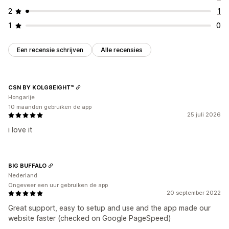
2
1
1
0
Een recensie schrijven
Alle recensies
CSN BY KOLG8EIGHT™
Hongarije
10 maanden gebruiken de app
25 juli 2026
i love it
BIG BUFFALO
Nederland
Ongeveer een uur gebruiken de app
20 september 2022
Great support, easy to setup and use and the app made our
website faster (checked on Google PageSpeed)