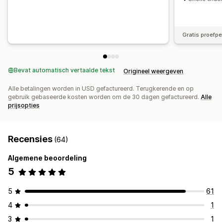
Gratis proefp
Bevat automatisch vertaalde tekst
Origineel weergeven
Alle betalingen worden in USD gefactureerd. Terugkerende en op
gebruik gebaseerde kosten worden om de 30 dagen gefactureerd.
Alle
prijsopties
Recensies
(64)
Algemene beoordeling
5
5
61
4
1
3
1