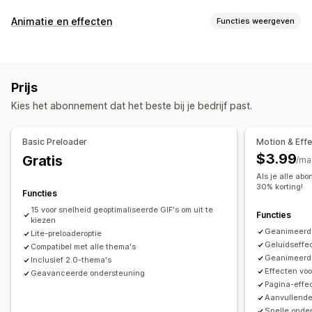
SEO-tools
Animatie en effecten
Functies weergeven
Beeldcompressie
Preloading
Lazy loading
Omleidingen
Aanpassing
Pagina-indexering
Scripts
Lokale SEO
Mobiel responsief
3D-animaties
Animatiebeheer
Achtergronden
URL-optimalisatie
Beeldoptimalisatie
Prijs
Cursoreffecten
Aangepaste animaties
Vallende effecten
Snelheidsoptimalisatie
Contentoptimalisatie
Kies het abonnement dat het beste bij je bedrijf past.
Interactieve animaties
Paginaspecifieke effecten
Optimalisatie van metagegevens
Thema-optimalisatie
Aangepaste speler
Kleur
Grootte
Snelheid
Automatiseringen
Basic Preloader
Motion & Eff
Pictogrammen
Afbeeldingen
Bestanden uploaden
Prestaties bijhouden
$3.99
Gratis
/ma
Mobiel responsief
SEO-score
Analytics
Snelheidsanalyse
Websiteverkeer
Als je alle ab
Seizoensevenementen
30% korting!
Testen
Functies
Herfst
Black Friday (BFCM)
Kerst
Halloween
15 voor snelheid geoptimaliseerde GIF's om uit te
Functies
kiezen
Nieuwjaarsdag
Lente
Zomer
Valentijnsdag
Winter
Geanimeerd
Lite-preloaderoptie
Aanbiedingen
Aangepaste evenementen
Geluidseffe
Compatibel met alle thema's
Geanimeerd
Inclusief 2.0-thema's
Effecten vo
Geavanceerde ondersteuning
Pagina-effe
Aanvullende
Snelle onde