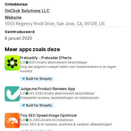
Ontwikkelaar
OnClick Solutions LLC
Website
1055 Regency Knoll Drive, San Jose, CA, 95129, US
Geïntroduceerd
8 januari 2020
Meer apps zoals deze
Preloadify ‑ Preloader Effects
van 5 sterren
5,0
(20)
•
Gratis abonnement beschikbaar
20 recensies in totaal
Zorg dat pagina's soepel laden met laadanimaties in je eigen
huisstijl
Built for Shopify
Judge.me Product Reviews App
van 5 sterren
5,0
(43.025)
•
Gratis abonnement beschikbaar
43025 recensies in totaal
Onbeperkt reviews, beoordelingen en testimonials
Built for Shopify
Tiny SEO Speed Image Optimizer
van 5 sterren
5,0
(2.245)
•
Gratis te installeren
2245 recensies in totaal
Boost SEO & AI-verkeer, snelheid & verklein afbeeldingen!