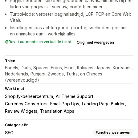
Pagina-effecten: seizoensgebonden canvasanimaties bij het
laden van pagina's - sneeuw, confetti en meer
TurboMode: verbeter paginalaadtijd, LCP, FCP en Core Web
Vitals
Instellingen: pas achtergrond, grootte, snelheden, posities
en animaties aan - werkelijk alles
Bevat automatisch vertaalde tekst
Origineel weergeven
Talen
Engels, Duits, Spaans, Frans, Hindi, Italiaans, Japans, Koreaans,
Nederlands, Punjabi, Zweeds, Turks, en Chinees
(vereenvoudigd)
Werkt met
Shopify-beheercentrum
All Theme Support
Currency Convertors
Email Pop Ups
Landing Page Builder
Review Widgets
Translation Apps
Categorieën
SEO
Functies weergeven