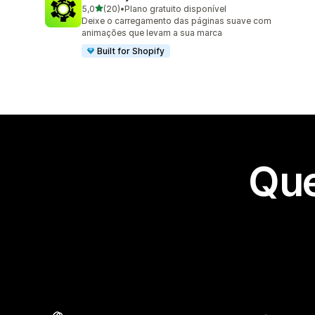
de 5 estrelas
5,0
(20)
•
Plano gratuito disponível
20 avaliações ao todo
Deixe o carregamento das páginas suave com
animações que levam a sua marca
Built for Shopify
Que