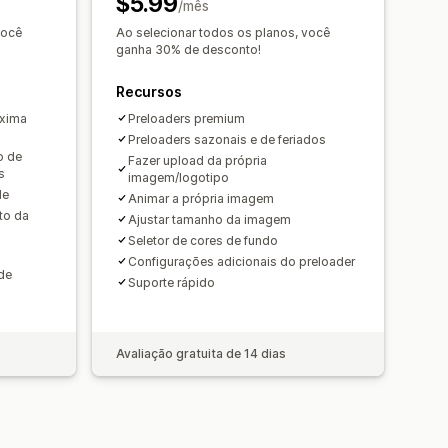
$5.99
os
Inverno
Promoções
/mês
você
Ao selecionar todos os planos, você
ganha 30% de desconto!
Recursos
óxima
Preloaders premium
Preloaders sazonais e de feriados
o de
Fazer upload da própria
s
imagem/logotipo
de
Animar a própria imagem
to da
Ajustar tamanho da imagem
Seletor de cores de fundo
Configurações adicionais do preloader
de
Suporte rápido
Avaliação gratuita de 14 dias