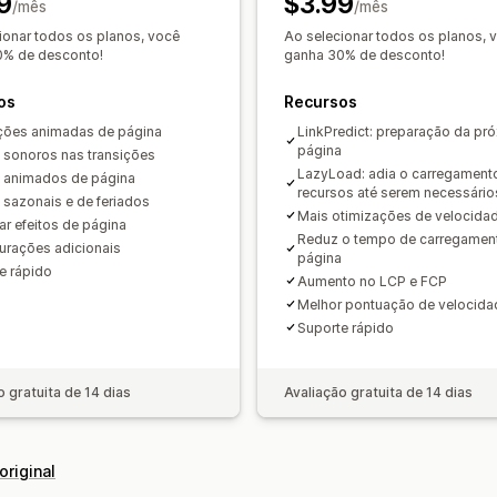
9
$3.99
Primavera
Summer
Dia dos namorad
/mês
/mês
Eventos personalizados
ionar todos os planos, você
Ao selecionar todos os planos, 
0% de desconto!
ganha 30% de desconto!
os
Recursos
ções animadas de página
LinkPredict: preparação da pr
página
s sonoros nas transições
LazyLoad: adia o carregament
s animados de página
recursos até serem necessário
s sazonais e de feriados
Mais otimizações de velocida
r efeitos de página
Reduz o tempo de carregamen
urações adicionais
página
e rápido
Aumento no LCP e FCP
Melhor pontuação de velocida
Suporte rápido
o gratuita de 14 dias
Avaliação gratuita de 14 dias
original