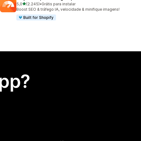
de 5 estrelas
5,0
(2.245)
•
Grátis para instalar
2245 avaliações ao todo
Boost SEO & tráfego IA, velocidade & minifique imagens!
Built for Shopify
app?