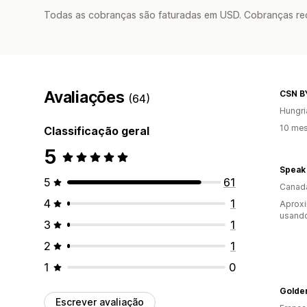
Todas as cobranças são faturadas em USD. Cobranças reco
Avaliações
CSN B
(64)
Hungri
10 mes
Classificação geral
5
Speak 
5
61
Canad
4
1
Aprox
usand
3
1
2
1
1
0
Golde
Escrever avaliação