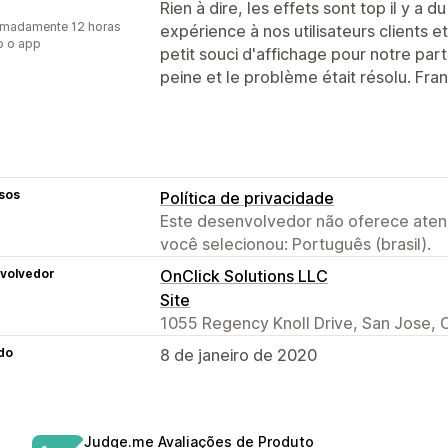
Rien à dire, les effets sont top il y a d
imadamente 12 horas
expérience à nos utilisateurs clients et 
o o app
petit souci d'affichage pour notre par
peine et le problème était résolu. Fra
sos
Política de privacidade
Este desenvolvedor não oferece atend
você selecionou: Português (brasil).
volvedor
OnClick Solutions LLC
Site
1055 Regency Knoll Drive, San Jose, 
do
8 de janeiro de 2020
Judge.me Avaliações de Produto