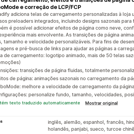
boMode e correção de LCP/FCP
dify adiciona telas de carregamento personalizadas à loja 
sos preloaders integrados, incluindo designs sazonais para
m é possível adicionar efeitos de página como neve, confet
xperiência mais envolvente. As transições de página anim
, tamanho e velocidade personalizáveis. Para fins de desem
agens e pré-busca de links para ajudar as páginas a carreg
a de carregamento: logotipo animado, mais de 50 telas saz
omoções)
nsições: transições de página fluidas, totalmente personal
itos de página: animações sazonais no carregamento da pág
rboMode: melhore a velocidade de carregamento da página
figurações: personalize fundo, tamanho, velocidades, pos
tém texto traduzido automaticamente
Mostrar original
as
inglês, alemão, espanhol, francês, hind
holandês, panjabi, sueco, turcoe chinê