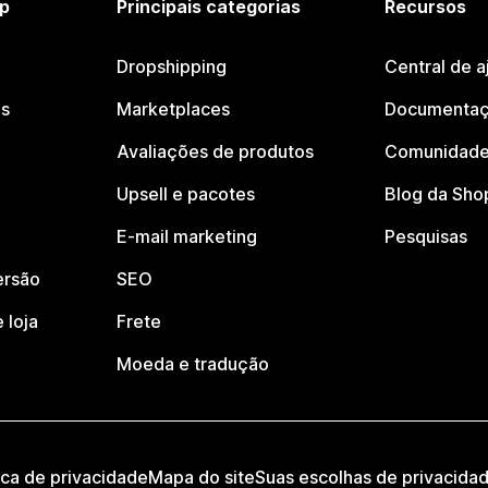
p
Principais categorias
Recursos
Dropshipping
Central de a
os
Marketplaces
Documentaç
Avaliações de produtos
Comunidade
Upsell e pacotes
Blog da Sho
E-mail marketing
Pesquisas
ersão
SEO
 loja
Frete
Moeda e tradução
ica de privacidade
Mapa do site
Suas escolhas de privacida