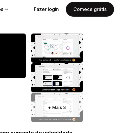
ps
Fazer login
Comece grátis
+ Mais 3
 com aumento de velocidade