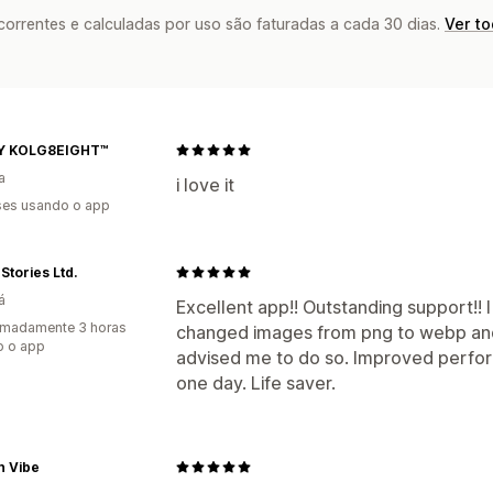
rrentes e calculadas por uso são faturadas a cada 30 dias.
Ver t
Y KOLG8EIGHT™
a
i love it
es usando o app
Stories Ltd.
á
Excellent app!! Outstanding support!! 
imadamente 3 horas
changed images from png to webp an
o o app
advised me to do so. Improved perfor
one day. Life saver.
n Vibe