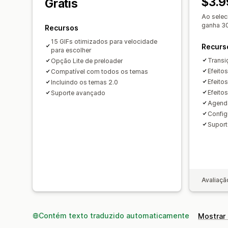
$3.9
Grátis
Ao selec
ganha 3
Recursos
15 GIFs otimizados para velocidade
Recurs
para escolher
Transi
Opção Lite de preloader
Efeito
Compatível com todos os temas
Efeito
Incluindo os temas 2.0
Efeito
Suporte avançado
Agenda
Config
Suport
Avaliaçã
Contém texto traduzido automaticamente
Mostrar 