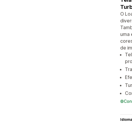
Tur
O Loa
diver
També
uma e
cores
de im
Tel
pr
Tra
Efe
Tu
Con
Con
Idiom