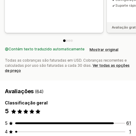
Suporte rápi
Avaliação grat
Contém texto traduzido automaticamente
Mostrar original
Todas as cobranças são faturadas em USD. Cobranças recorrentes e
calculadas por uso são faturadas a cada 30 dias.
Ver todas as opções
de preço
Avaliações
(64)
Classificação geral
5
5
61
4
1