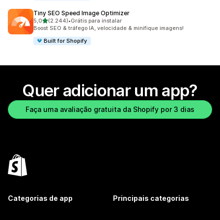
Tiny SEO Speed Image Optimizer
de 5 estrelas
5,0
(2.244)
•
Grátis para instalar
2244 avaliações ao todo
Boost SEO & tráfego IA, velocidade & minifique imagens!
Built for Shopify
Quer adicionar um app?
Faça uma avaliação gratuita da Shopify por 3 dias
Categorias de app
Principais categorias