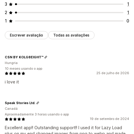
3
1
2
1
1
0
Escrever avaliação
Todas as avaliações
CSN BY KOLG8EIGHT™
Hungria
10 meses usando o app
25 de julho de 2026
i love it
Speak Stories Ltd.
Canadá
Aproximadamente 3 horas usando o app
19 de setembro de 2024
Excellent app!! Outstanding support!! I used it for Lazy Load
plus on my end changed images from png to webp and made