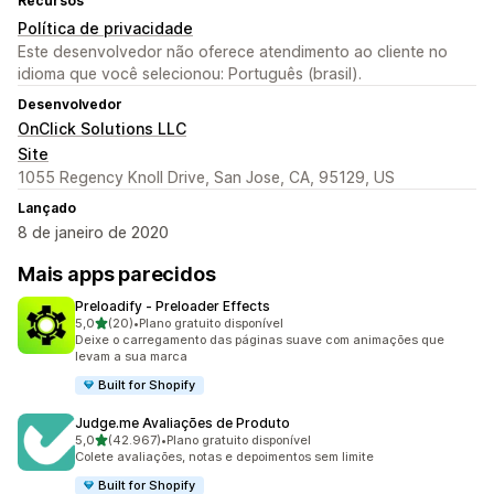
Recursos
Política de privacidade
Este desenvolvedor não oferece atendimento ao cliente no
idioma que você selecionou: Português (brasil).
Desenvolvedor
OnClick Solutions LLC
Site
1055 Regency Knoll Drive, San Jose, CA, 95129, US
Lançado
8 de janeiro de 2020
Mais apps parecidos
Preloadify ‑ Preloader Effects
de 5 estrelas
5,0
(20)
•
Plano gratuito disponível
20 avaliações ao todo
Deixe o carregamento das páginas suave com animações que
levam a sua marca
Built for Shopify
Judge.me Avaliações de Produto
de 5 estrelas
5,0
(42.967)
•
Plano gratuito disponível
42967 avaliações ao todo
Colete avaliações, notas e depoimentos sem limite
Built for Shopify