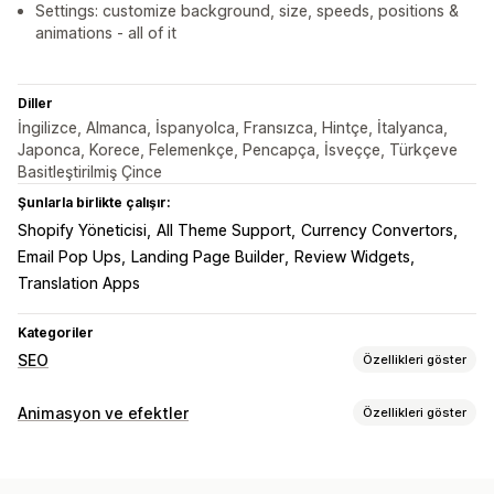
Settings: customize background, size, speeds, positions &
animations - all of it
Diller
İngilizce, Almanca, İspanyolca, Fransızca, Hintçe, İtalyanca,
Japonca, Korece, Felemenkçe, Pencapça, İsveççe, Türkçeve
Basitleştirilmiş Çince
Şunlarla birlikte çalışır:
Shopify Yöneticisi
All Theme Support
Currency Convertors
Email Pop Ups
Landing Page Builder
Review Widgets
Translation Apps
Kategoriler
SEO
Özellikleri göster
SEO araçları
Animasyon ve efektler
Özellikleri göster
Görsel sıkıştırma
Ön yükleme
Tembel yükleme
Özelleştirme
Yeniden Yönlendirmeler
Sayfa indeksleme
3B animasyonlar
Animasyon kontrolü
Arka planlar