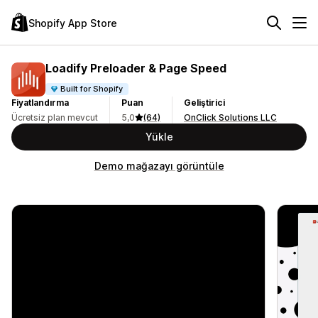
Shopify App Store
Loadify Preloader & Page Speed
Built for Shopify
Fiyatlandırma
Puan
Geliştirici
Ücretsiz plan mevcut
5,0
(64)
OnClick Solutions LLC
Yükle
Demo mağazayı görüntüle