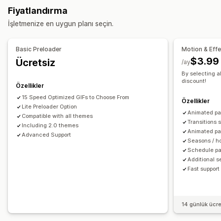
Komut dosyaları
Yerel SEO
Mobil duyarlı
Fiyatlandırma
İmleç efekti
Özel animasyonlar
Düşme efektleri
URL optimizasyonu
Görsel optimizasyonu
İşletmenize en uygun planı seçin.
Etkileşimli analizler
Sayfaya özgü efektler
Özel oynatıcı
Hız optimizasyonu
İçerik optimizasyonu
Renk
Beden
Hız
Simgeler
Görseller
Dosya yükleme
Meta veri optimizasyonu
Tema optimizasyonu
Basic Preloader
Motion & Eff
Mobil duyarlı
Otomasyonlar
$3.99
Ücretsiz
/ay
Sezona özel etkinlikler
Performansı izleme
By selecting al
Sonbahar
Black Friday (BFCM)
Noel
Cadılar bayramı
discount!
SEO puanı
Analizler
Hız analizi
Web sitesi trafiği
Test
Özellikler
Yeni Yıl
İlkbahar
Yaz
Sevgililer Günü
Kış
Promosyonlar
15 Speed Optimized GIFs to Choose From
Özellikler
Özel etkinlikler
Lite Preloader Option
Animated pa
Compatible with all themes
Transitions 
Including 2.0 themes
Animated pa
Advanced Support
Seasons / ho
Schedule pa
Additional s
Fast support
14 günlük ücr