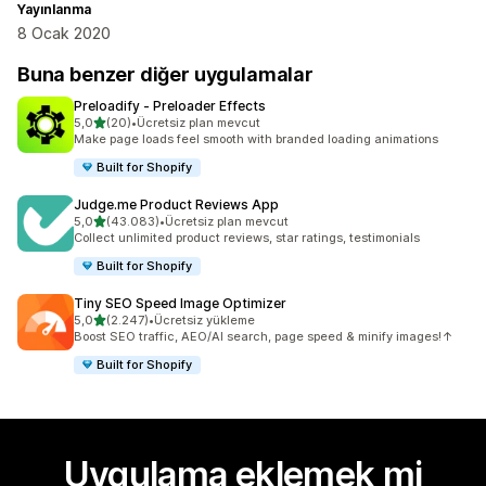
Yayınlanma
8 Ocak 2020
Buna benzer diğer uygulamalar
Preloadify ‑ Preloader Effects
5 yıldız üzerinden
5,0
(20)
•
Ücretsiz plan mevcut
toplam 20 değerlendirme
Make page loads feel smooth with branded loading animations
Built for Shopify
Judge.me Product Reviews App
5 yıldız üzerinden
5,0
(43.083)
•
Ücretsiz plan mevcut
toplam 43083 değerlendirme
Collect unlimited product reviews, star ratings, testimonials
Built for Shopify
Tiny SEO Speed Image Optimizer
5 yıldız üzerinden
5,0
(2.247)
•
Ücretsiz yükleme
toplam 2247 değerlendirme
Boost SEO traffic, AEO/AI search, page speed & minify images!↑
Built for Shopify
Uygulama eklemek mi