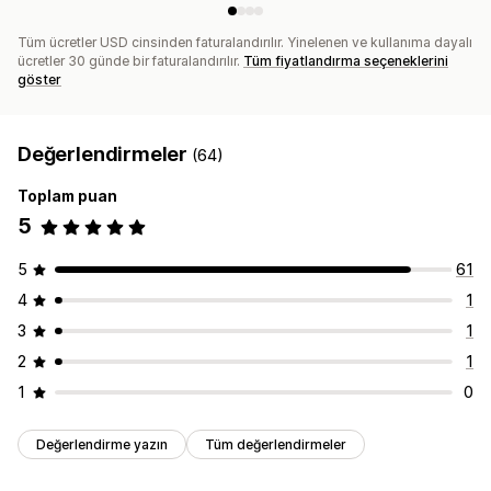
Tüm ücretler USD cinsinden faturalandırılır. Yinelenen ve kullanıma dayalı
ücretler 30 günde bir faturalandırılır.
Tüm fiyatlandırma seçeneklerini
göster
Değerlendirmeler
(64)
Toplam puan
5
5
61
4
1
3
1
2
1
1
0
Değerlendirme yazın
Tüm değerlendirmeler