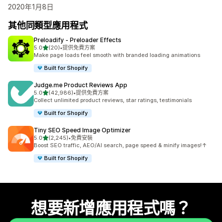
2020年1月8日
其他同類型應用程式
Preloadify ‑ Preloader Effects
滿分 5 顆星
5.0
(20)
•
提供免費方案
共有 20 則評價
Make page loads feel smooth with branded loading animations
Built for Shopify
Judge.me Product Reviews App
滿分 5 顆星
5.0
(42,986)
•
提供免費方案
共有 42986 則評價
Collect unlimited product reviews, star ratings, testimonials
Built for Shopify
Tiny SEO Speed Image Optimizer
滿分 5 顆星
5.0
(2,245)
•
免費安裝
共有 2245 則評價
Boost SEO traffic, AEO/AI search, page speed & minify images!↑
Built for Shopify
想要新增應用程式嗎？