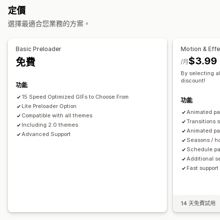
圖片最佳化
速度最佳化
內容最佳化
中繼資料最佳化
定價
互動動畫
特定頁面效果
自訂播放器
顏色
尺寸
速度
圖示
主題最佳化
自動化
選擇最適合您業務的方案。
圖片
檔案上傳
行動裝置回應式設計
追蹤成效
季節活動
搜尋引擎最佳化 (SEO) 分數
分析
速度分析
網站流量
測試
Basic Preloader
Motion & Eff
秋季
黑色星期五 (BFCM)
聖誕節
萬聖節
新年
春季
夏季
$3.99
免費
/月
情人節
冬季
促銷
自訂活動
By selecting al
discount!
功能
15 Speed Optimized GIFs to Choose From
功能
Lite Preloader Option
Animated pa
Compatible with all themes
Transitions 
Including 2.0 themes
Animated pa
Advanced Support
Seasons / ho
Schedule pa
Additional s
Fast support
14 天免費試用