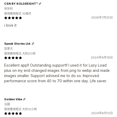
CSN BY KOLG8EIGHT™
匈牙利
使用應用程式 10個月
2026年7月25日
i love it
Speak Stories Ltd.
加拿大
使用應用程式 大約3小時
2024年9月19日
Excellent app!! Outstanding support!! I used it for Lazy Load
plus on my end changed images from png to webp and made
images smaller. Support advised me to do so. Improved
performance score from 40 to 70 within one day. Life saver.
Golden Vibe
法國
使用應用程式 大約12小時
2024年8月12日