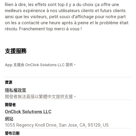
Rien à dire, les effets sont top il y a du choix ça offre une
meilleurs expérience à nos utilisateurs clients et futurs clients
ainsi que les visiteurs, petit souci d'affichage pour notre part
on les a contacté une heure après à peine et le problème était
résolu. Franchement top merci à vous !
支援服務
App 支援由 OnClick Solutions LLC 提供。
資源
隱私權政策
開發者無法直接以繁體中文提供支援。
開發者
OnClick Solutions LLC
網站
1055 Regency Knoll Drive, San Jose, CA, 95129, US
發布日期