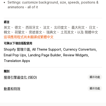
Settings: customize background, size, speeds, positions &
animations - all of it
語言
英文、 德文、 西班牙文、 法文、 北印度文、 義大利文、 日文、
韓文、 荷蘭文、 旁遮普文、 瑞典文、 土耳其文，以及 簡體中文
這項應用程式尚未翻譯成繁體中文
可與以下項目搭配使用
Shopify 管理介面
All Theme Support
Currency Convertors
Email Pop Ups
Landing Page Builder
Review Widgets
Translation Apps
類別
搜尋引擎最佳化 (SEO)
顯示功能
搜尋引擎最佳化 (SEO) 工具
動畫和特效
顯示功能
壓縮圖片
預先載入
延遲載入
重新導向
網站索引
程式碼
自訂
本地搜尋引擎最佳化 (SEO)
行動裝置回應式設計
網址最佳化
3D 動畫
動畫控制項目
背景
游標效果
自訂動畫
落下效果