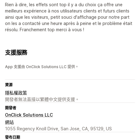
Rien à dire, les effets sont top il y a du choix ça offre une
meilleurs expérience à nos utilisateurs clients et futurs clients
ainsi que les visiteurs, petit souci d'affichage pour notre part
on les a contacté une heure après à peine et le problème était
résolu. Franchement top merci à vous !
支援服務
App 支援由 OnClick Solutions LLC 提供。
資源
隱私權政策
開發者無法直接以繁體中文提供支援。
開發者
OnClick Solutions LLC
網站
1055 Regency Knoll Drive, San Jose, CA, 95129, US
發布日期