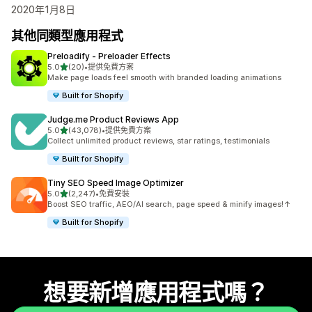
2020年1月8日
其他同類型應用程式
Preloadify ‑ Preloader Effects
滿分 5 顆星
5.0
(20)
•
提供免費方案
共有 20 則評價
Make page loads feel smooth with branded loading animations
Built for Shopify
Judge.me Product Reviews App
滿分 5 顆星
5.0
(43,078)
•
提供免費方案
共有 43078 則評價
Collect unlimited product reviews, star ratings, testimonials
Built for Shopify
Tiny SEO Speed Image Optimizer
滿分 5 顆星
5.0
(2,247)
•
免費安裝
共有 2247 則評價
Boost SEO traffic, AEO/AI search, page speed & minify images!↑
Built for Shopify
想要新增應用程式嗎？