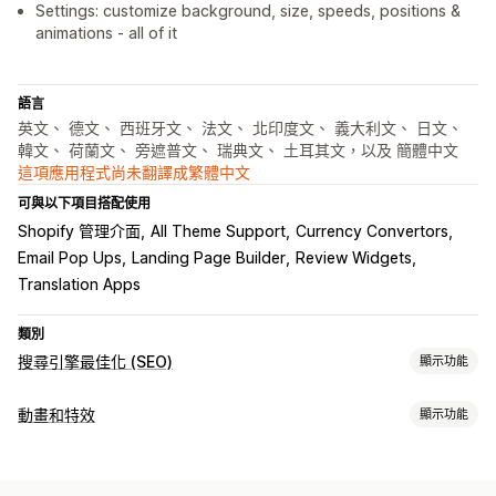
Settings: customize background, size, speeds, positions &
animations - all of it
語言
英文、 德文、 西班牙文、 法文、 北印度文、 義大利文、 日文、
韓文、 荷蘭文、 旁遮普文、 瑞典文、 土耳其文，以及 簡體中文
這項應用程式尚未翻譯成繁體中文
可與以下項目搭配使用
Shopify 管理介面
All Theme Support
Currency Convertors
Email Pop Ups
Landing Page Builder
Review Widgets
Translation Apps
類別
搜尋引擎最佳化 (SEO)
顯示功能
搜尋引擎最佳化 (SEO) 工具
動畫和特效
顯示功能
壓縮圖片
預先載入
延遲載入
重新導向
網站索引
程式碼
自訂
本地搜尋引擎最佳化 (SEO)
行動裝置回應式設計
網址最佳化
3D 動畫
動畫控制項目
背景
游標效果
自訂動畫
落下效果