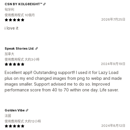
CSN BY KOLG8EIGHT™
匈牙利
使用應用程式 10個月
2026年7月25日
i love it
Speak Stories Ltd.
加拿大
使用應用程式 大約3小時
2024年9月19日
Excellent app!! Outstanding support!! I used it for Lazy Load
plus on my end changed images from png to webp and made
images smaller. Support advised me to do so. Improved
performance score from 40 to 70 within one day. Life saver.
Golden Vibe
法國
使用應用程式 大約12小時
2024年8月12日