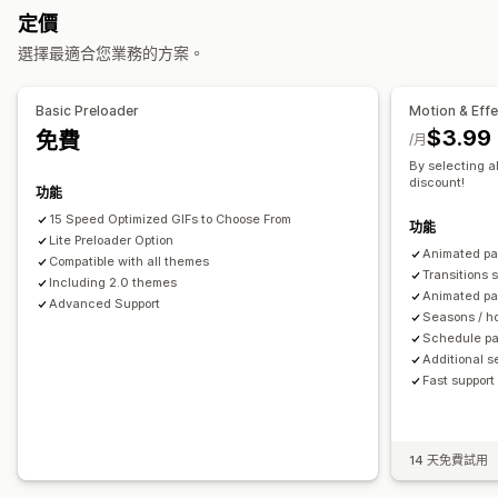
圖片最佳化
速度最佳化
內容最佳化
中繼資料最佳化
定價
互動動畫
特定頁面效果
自訂播放器
顏色
尺寸
速度
圖示
主題最佳化
自動化
選擇最適合您業務的方案。
圖片
檔案上傳
行動裝置回應式設計
追蹤成效
季節活動
搜尋引擎最佳化 (SEO) 分數
分析
速度分析
網站流量
測試
Basic Preloader
Motion & Eff
秋季
黑色星期五 (BFCM)
聖誕節
萬聖節
新年
春季
夏季
$3.99
免費
/月
情人節
冬季
促銷
自訂活動
By selecting al
discount!
功能
15 Speed Optimized GIFs to Choose From
功能
Lite Preloader Option
Animated pa
Compatible with all themes
Transitions 
Including 2.0 themes
Animated pa
Advanced Support
Seasons / ho
Schedule pa
Additional s
Fast support
14 天免費試用