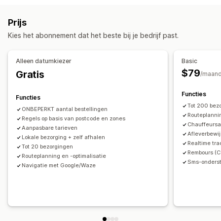
Labelcreatie
Labelaanpassing
In bulk afdrukken
Adresvalidatie
Verzendlabels
Aangepaste berichten
Prijs
Adresvalidatie
Pakbonnen
Verpakking
Barcodes scannen
Afhaalopties
Kies het abonnement dat het beste bij je bedrijf past.
Picklijsten
Verzendregels
Leverdatum
Ter plaatse
In de winkel
Meerdere locaties
Synchronisatie van bestellingen
Meerdere talen
Voorbereidingstijden
Datumkiezer
Planning
Tijdvakken
Alleen datumkiezer
Basic
Vervoerdersselectie
Verzendtarieven
$79
Gratis
/maan
Tracking in realtime
Zendingen beheren
Sms-meldingen
Bezorgkaart
E-mailmeldingen
ETAs
Synchronisatie van bestellingen
Tracking in realtime
Functies
Functies
Koerier volgen
Bestellingen volgen
Bewijs van bezorging
Trackingpagina met eigen merk
E-mailmeldingen
Tot 200 bez
ONBEPERKT aantal bestellingen
Webpushmeldingen
Trackingpagina's
Routeoptimalisatie
Routeplannin
Updates van bestellingen
Regels op basis van postcode en zones
Analytics voor verzendingen
Chauffeursa
Aanpasbare tarieven
Afleverbewij
Lokale bezorging + zelf afhalen
Realtime tra
Tot 20 bezorgingen
Rembours (
Routeplanning en -optimalisatie
Sms-onderst
Navigatie met Google/Waze