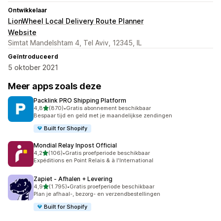
Ontwikkelaar
LionWheel Local Delivery Route Planner
Website
Simtat Mandelshtam 4, Tel Aviv, 12345, IL
Geïntroduceerd
5 oktober 2021
Meer apps zoals deze
Packlink PRO Shipping Platform
van 5 sterren
4,8
(870)
•
Gratis abonnement beschikbaar
870 recensies in totaal
Bespaar tijd en geld met je maandelijkse zendingen
Built for Shopify
Mondial Relay Inpost Official
van 5 sterren
4,2
(106)
•
Gratis proefperiode beschikbaar
106 recensies in totaal
Expéditions en Point Relais & à l'International
Zapiet ‑ Afhalen + Levering
van 5 sterren
4,9
(1.795)
•
Gratis proefperiode beschikbaar
1795 recensies in totaal
Plan je afhaal-, bezorg- en verzendbestellingen
Built for Shopify