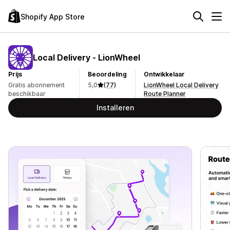
Shopify App Store
Local Delivery ‑ LionWheel
Prijs
Beoordeling
Ontwikkelaar
Gratis abonnement
5,0
(77)
LionWheel Local Delivery
beschikbaar
Route Planner
Installeren