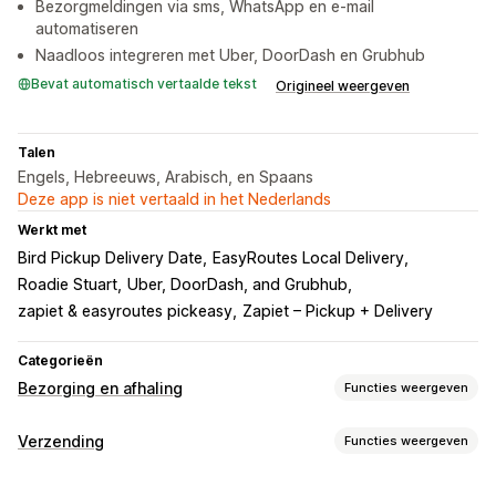
Bezorgmeldingen via sms, WhatsApp en e-mail
automatiseren
Naadloos integreren met Uber, DoorDash en Grubhub
Bevat automatisch vertaalde tekst
Origineel weergeven
Talen
Engels, Hebreeuws, Arabisch, en Spaans
Deze app is niet vertaald in het Nederlands
Werkt met
Bird Pickup Delivery Date
EasyRoutes Local Delivery
Roadie Stuart
Uber, DoorDash, and Grubhub
zapiet & easyroutes pickeasy
Zapiet – Pickup + Delivery
Categorieën
Bezorging en afhaling
Functies weergeven
Bezorgopties
Verzending
Functies weergeven
Datums blokkeren
Uiterste verzendtijden
Datumkiezer
Labels en verpakking
Meerdere locaties
Routeplanning
Toewijzing aan koerier