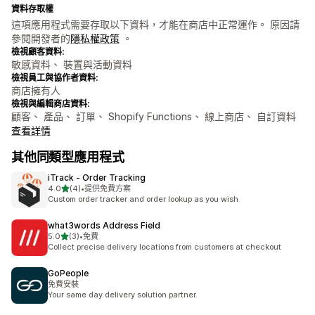
資料存取權
這項應用程式需要存取以下資料，才能在商店中正常運作。 原因請
參閱開發者的
隱私權政策
。
檢視顧客資料:
敏感資料、 裝置與活動資料
檢視員工與協作者資料:
商店擁有人
檢視與編輯商店資料:
顧客、 產品、 訂單、 Shopify Functions、 線上商店、 自訂資料
查看詳情
其他同類型應用程式
iTrack ‑ Order Tracking
滿分 5 顆星
4.0
(4)
•
提供免費方案
共有 4 則評價
Custom order tracker and order lookup as you wish
what3words Address Field
滿分 5 顆星
5.0
(3)
•
免費
共有 3 則評價
Collect precise delivery locations from customers at checkout
GoPeople
免費安裝
Your same day delivery solution partner.