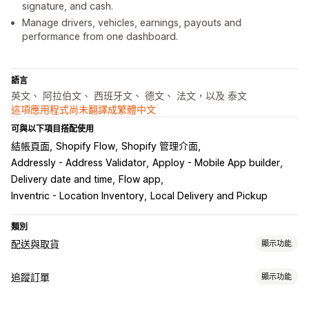
signature, and cash.
Manage drivers, vehicles, earnings, payouts and
performance from one dashboard.
語言
英文、 阿拉伯文、 西班牙文、 德文、 法文，以及 泰文
這項應用程式尚未翻譯成繁體中文
可與以下項目搭配使用
結帳頁面
Shopify Flow
Shopify 管理介面
Addressly - Address Validator
Apploy - Mobile App builder
Delivery date and time
Flow app
Inventric - Location Inventory
Local Delivery and Pickup
類別
配送與取貨
顯示功能
配送選項
追蹤訂單
顯示功能
保留日期
截止時間
日期選擇器
動態費率
訂單限制
多個地點
追蹤