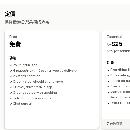
準備時間
路線規劃
司機指派
地址驗證
即時追蹤
自訂追蹤連結
預估配送日期
即時追蹤
定價
通知
簡訊通知
配送地圖
電子郵件通知
預計到達時間
司機追蹤
選擇最適合您業務的方案。
電子郵件
即時通知
簡訊
自動化
追蹤訂單
配送證明
追蹤頁面
路線最佳化
Free
Essential
$25
免費
/月
$25 per additi
功能
功能
Route optimizer
Everything i
4 routes/month, Good for weekly delivery
Bulk routing
25 stops per route
Unlimited fu
Order notes, checklist and more
Zones, driv
1 Driver, driver mobile app
Manual orde
Order updates with tracking
Proof of deli
Unlimited delivery zones
Order track
Chat support
7 天免費試用