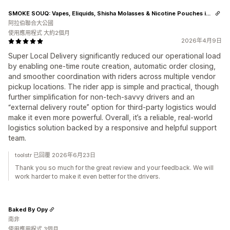
SMOKE SOUQ: Vapes, Eliquids, Shisha Molasses & Nicotine Pouches in UAE
阿拉伯聯合大公國
使用應用程式 大約2個月
2026年4月9日
Super Local Delivery significantly reduced our operational load
by enabling one-time route creation, automatic order closing,
and smoother coordination with riders across multiple vendor
pickup locations. The rider app is simple and practical, though
further simplification for non-tech-savvy drivers and an
“external delivery route” option for third-party logistics would
make it even more powerful. Overall, it’s a reliable, real-world
logistics solution backed by a responsive and helpful support
team.
toolstr 已回覆 2026年6月23日
Thank you so much for the great review and your feedback. We will
work harder to make it even better for the drivers.
Baked By Opy
南非
使用應用程式 3個月