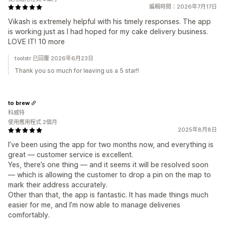
編輯時間：2026年7月17日
Vikash is extremely helpful with his timely responses. The app
is working just as I had hoped for my cake delivery business.
LOVE IT! 10 more
toolstr 已回覆 2026年6月23日
Thank you so much for leaving us a 5 star!!
to brew
科威特
使用應用程式 2個月
2025年8月8日
I’ve been using the app for two months now, and everything is
great — customer service is excellent.
Yes, there’s one thing — and it seems it will be resolved soon
— which is allowing the customer to drop a pin on the map to
mark their address accurately.
Other than that, the app is fantastic. It has made things much
easier for me, and I’m now able to manage deliveries
comfortably.