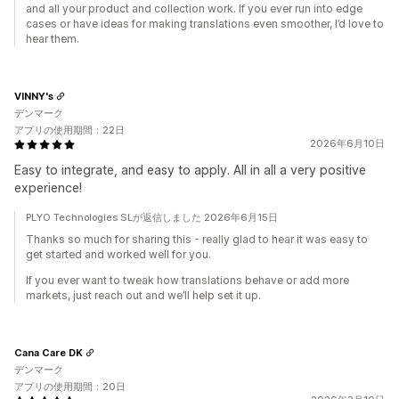
and all your product and collection work. If you ever run into edge
cases or have ideas for making translations even smoother, I’d love to
hear them.
VINNY's
デンマーク
アプリの使用期間：22日
2026年6月10日
Easy to integrate, and easy to apply. All in all a very positive
experience!
PLYO Technologies SLが返信しました 2026年6月15日
Thanks so much for sharing this - really glad to hear it was easy to
get started and worked well for you.
If you ever want to tweak how translations behave or add more
markets, just reach out and we’ll help set it up.
Cana Care DK
デンマーク
アプリの使用期間：20日