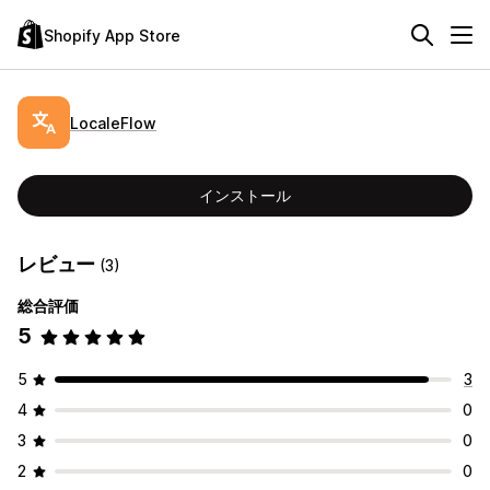
Shopify App Store
LocaleFlow
インストール
レビュー
(3)
総合評価
5
5
3
4
0
3
0
2
0