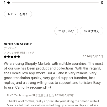
1
0
レビューを書く
絞り込む
並び替え
Nordic Aids Group
デンマーク
アプリの使用期間：4ヶ月
2026年3月20日
We are using Shopify Markets with multible countries. The most
of our use has been product and collections. With this regard,
she LocaleFlow app works GREAT and is very reliable, very
good translation quality, very good support function, fast
replies, and a strong willingness to support and to listen. Easy
to use. Can only recomend! :-)
PLYO Technologies SLが返信しました 2026年6月15日
Thanks a lot for this, really appreciate you taking the time to write it.
Means a lot that LocaleFlow is holding up across multiple markets