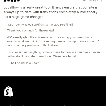
2026年3月10日
Localflow is a really great tool. It helps ensure that our site is
always up to date with translations completely automatically.
It's a huge game changer.
PLYO Technologies SLが返信しました 2026年3月16日
Thank you so much for the review!
We're really glad the automatic sync is saving you time - that's
exactly what we built it for. Keeping translations up to date shouldn't
be something you have to think about.
If you ever need anything or have ideas for how we can make it even
better, don't hesitate to reach out. We're here to help!
- The LocaleFlow Team