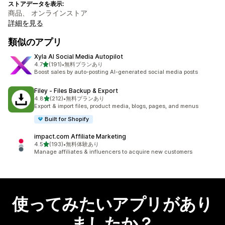
ストアデータを表示:
商品、 オンラインストア
詳細を見る
類似のアプリ
Xyla AI Social Media Autopilot
5つ星中
4.7
(191)
•
無料プランあり
合計レビュー数：191件
Boost sales by auto-posting AI-generated social media posts
Filey ‑ Files Backup & Export
5つ星中
4.8
(212)
•
無料プランあり
合計レビュー数：212件
Export & import files, product media, blogs, pages, and menus
Built for Shopify
impact.com Affiliate Marketing
5つ星中
4.5
(193)
•
無料体験あり
合計レビュー数：193件
Manage affiliates & influencers to acquire new customers
使ってみたいアプリがあり
ましたか？