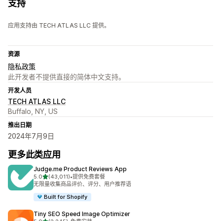
支持
应用支持由 TECH ATLAS LLC 提供。
资源
隐私政策
此开发者不提供直接的简体中文支持。
开发人员
TECH ATLAS LLC
Buffalo, NY, US
推出日期
2024年7月9日
更多此类应用
Judge.me Product Reviews App
星（满分 5 星）
5.0
(43,011)
•
提供免费套餐
总共 43011 条评论
无限量收集商品评价、评分、用户推荐语
Built for Shopify
Tiny SEO Speed Image Optimizer