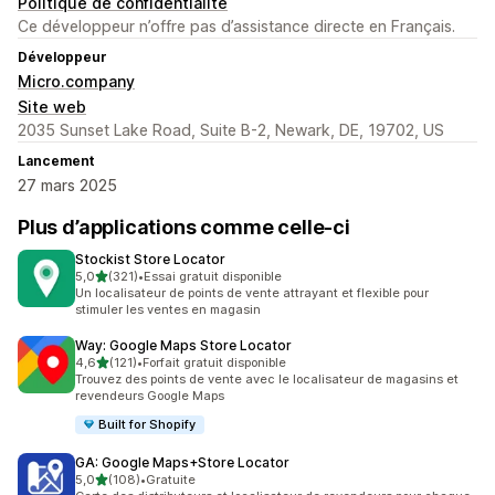
Politique de confidentialité
Ce développeur n’offre pas d’assistance directe en Français.
Développeur
Micro.company
Site web
2035 Sunset Lake Road, Suite B-2, Newark, DE, 19702, US
Lancement
27 mars 2025
Plus d’applications comme celle-ci
Stockist Store Locator
étoile(s) sur 5
5,0
(321)
•
Essai gratuit disponible
321 avis au total
Un localisateur de points de vente attrayant et flexible pour
stimuler les ventes en magasin
Way: Google Maps Store Locator
étoile(s) sur 5
4,6
(121)
•
Forfait gratuit disponible
121 avis au total
Trouvez des points de vente avec le localisateur de magasins et
revendeurs Google Maps
Built for Shopify
GA: Google Maps+Store Locator
étoile(s) sur 5
5,0
(108)
•
Gratuite
108 avis au total