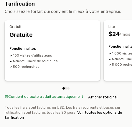
Tarification
Optimisation pour le format mobile
Choisissez le forfait qui convient le mieux à votre entreprise.
Recherches et filtres
Recherche d’emplacement
Gratuit
Lite
Recherche par nom de la boutique
Balisage
$24
Gratuite
/ mois
Géolocalisation
Analyses de données
Fonctionnalit
Fonctionnalités
1 000 visites
100 visites d’utilisateurs
Nombre illim
Nombre illimité de boutiques
5 000 rech
500 recherches
Contient du texte traduit automatiquement
Afficher l’original
Tous les frais sont facturés en USD. Les frais récurrents et basés sur
l’utilisation sont facturés tous les 30 jours.
Voir toutes les options de
tarification