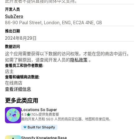
此开发者不提供直接的简体中文支持。
开发人员
SubZero
86-90 Paul Street, London, ENG, EC2A 4NE, GB
推出日期
2024年8月29日
数据访问
这个应用需要获得以下数据的访问权限，才能在您的商店中运行。
如需了解原因，请查阅开发人员的
隐私政策
。
查看员工和协作者数据:
店主
查看和编辑商店数据:
在线商店
查看详细信息
更多此类应用
Locations So Super
星（满分 5 星）
4.5
(10)
•
提供免费套餐
总共 10 条评论
面向开发人员和 SEO 人员的商店定位器、地图和目录应用。
Built for Shopify
Shopify Knowledge Base