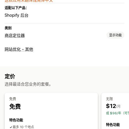
适配以下产品：
Shopify 后台
类别
商店定位器
显示功能
展示选项
网站优化 - 其他
定位器页面
地图样式
营业时间
路线
图片
多语言
多地点
导入和导出
自动适应移动设备
搜索和筛选
定价
地点搜索
商店名称搜索
地理位置
选择最适合您业务的套餐。
免费
无限
$12
免费
/月
或 $96/年（可
特色功能
特色功能
最多 10 个地点