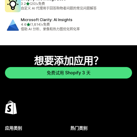
星（满分 5 星）
3.2
(20)
•
免费
总共 20 条评论
自定义 AI 代理用于回答购物者问题的常见问题解答
Microsoft Clarity: AI Insights
星（满分 5 星）
4.6
(1,814)
•
免费
总共 1814 条评论
借助 AI 分析、录像和热力图优化转化率
想要添加应用？
免费试用 Shopify 3 天
应用类别
热门类别