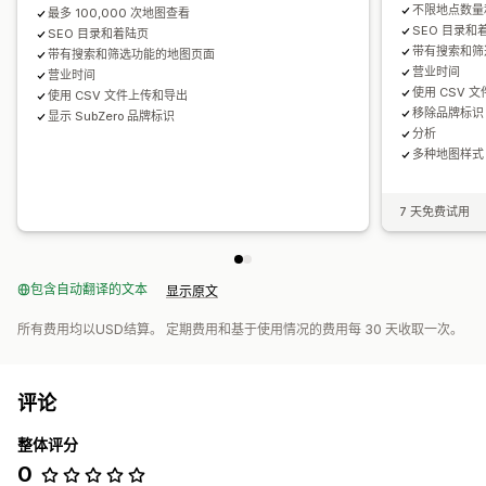
不限地点数量
最多 100,000 次地图查看
SEO 目录和
SEO 目录和着陆页
带有搜索和筛
带有搜索和筛选功能的地图页面
营业时间
营业时间
使用 CSV 
使用 CSV 文件上传和导出
移除品牌标识
显示 SubZero 品牌标识
分析
多种地图样式
7 天免费试用
包含自动翻译的文本
显示原文
所有费用均以USD结算。 定期费用和基于使用情况的费用每 30 天收取一次。
评论
整体评分
0