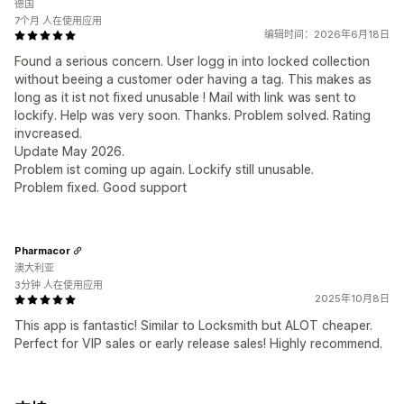
德国
7个月 人在使用应用
编辑时间：2026年6月18日
Found a serious concern. User logg in into locked collection
without beeing a customer oder having a tag. This makes as
long as it ist not fixed unusable ! Mail with link was sent to
lockify. Help was very soon. Thanks. Problem solved. Rating
invcreased.
Update May 2026.
Problem ist coming up again. Lockify still unusable.
Problem fixed. Good support
Pharmacor
澳大利亚
3分钟 人在使用应用
2025年10月8日
This app is fantastic! Similar to Locksmith but ALOT cheaper.
Perfect for VIP sales or early release sales! Highly recommend.