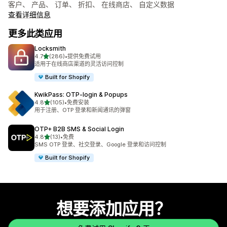
客户、 产品、 订单、 折扣、 在线商店、 自定义数据
查看详细信息
更多此类应用
Locksmith
星（满分 5 星）
4.7
(286)
•
提供免费试用
总共 286 条评论
适用于在线商店渠道的灵活访问控制
Built for Shopify
KwikPass: OTP‑login & Popups
星（满分 5 星）
4.8
(105)
•
免费安装
总共 105 条评论
用于注册、OTP 登录和新闻通讯的弹窗
OTP+ B2B SMS & Social Login
星（满分 5 星）
4.8
(13)
•
免费
总共 13 条评论
SMS OTP 登录、社交登录、Google 登录和访问控制
Built for Shopify
想要添加应用？