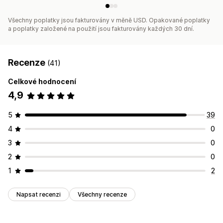
Všechny poplatky jsou fakturovány v měně USD. Opakované poplatky
a poplatky založené na použití jsou fakturovány každých 30 dní.
Recenze
(41)
Celkové hodnocení
4,9
5
39
4
0
3
0
2
0
1
2
Napsat recenzi
Všechny recenze