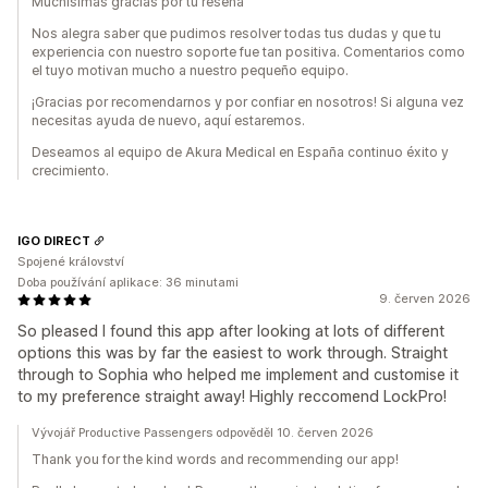
Muchísimas gracias por tu reseña
Nos alegra saber que pudimos resolver todas tus dudas y que tu
experiencia con nuestro soporte fue tan positiva. Comentarios como
el tuyo motivan mucho a nuestro pequeño equipo.
¡Gracias por recomendarnos y por confiar en nosotros! Si alguna vez
necesitas ayuda de nuevo, aquí estaremos.
Deseamos al equipo de Akura Medical en España continuo éxito y
crecimiento.
IGO DIRECT
Spojené království
Doba používání aplikace: 36 minutami
9. červen 2026
So pleased I found this app after looking at lots of different
options this was by far the easiest to work through. Straight
through to Sophia who helped me implement and customise it
to my preference straight away! Highly reccomend LockPro!
Vývojář Productive Passengers odpověděl 10. červen 2026
Thank you for the kind words and recommending our app!