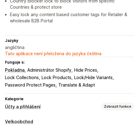
Country blocker lock to block visitors from specific
Countries & protect store
Easy lock any content based customer tags for Retailer &
wholesale B2B Portal
Jazyky
angličtina
Tato aplikace není přeložena do jazyka čeština
Funguje s:
Pokladna
Administrátor Shopify
Hide Prices
Lock Collections
Lock Products
Lock/Hide Variants
Password Protect Pages
Translate & Adapt
Kategorie
Účty a přihlášení
Zobrazit funkce
Správa účtu
Velkoobchod
Profily
Označování štítky
Více jazyků