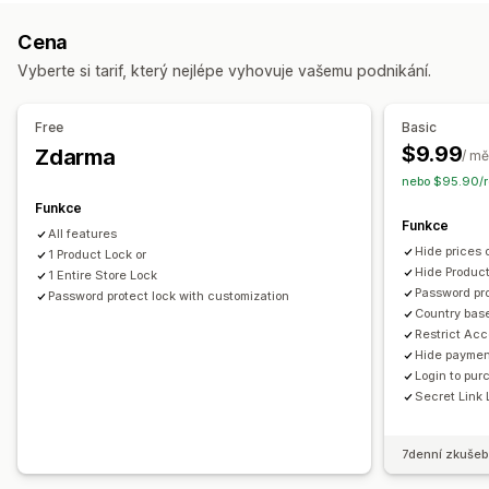
Řízení přístupu
Schvalování žádostí
Omezení přístupu
Skrývání obsahu
Cena
Zamykání stránek
Ochrana heslem
Tajný odkaz
Vyberte si tarif, který nejlépe vyhovuje vašemu podnikání.
Vlastní pravidla
Free
Basic
$9.99
Zdarma
/ mě
nebo $95.90/r
Funkce
Funkce
All features
Hide prices o
1 Product Lock or
Hide Product
1 Entire Store Lock
Password pr
Password protect lock with customization
Country base
Restrict Acc
Hide paymen
Login to pur
Secret Link
7denní zkušeb