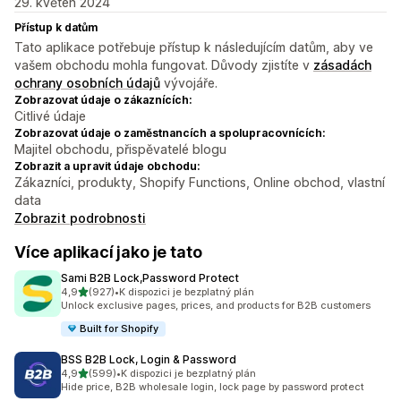
29. květen 2024
Přístup k datům
Tato aplikace potřebuje přístup k následujícím datům, aby ve
vašem obchodu mohla fungovat. Důvody zjistíte v
zásadách
ochrany osobních údajů
vývojáře.
Zobrazovat údaje o zákaznících:
Citlivé údaje
Zobrazovat údaje o zaměstnancích a spolupracovnících:
Majitel obchodu, přispěvatelé blogu
Zobrazit a upravit údaje obchodu:
Zákazníci, produkty, Shopify Functions, Online obchod, vlastní
data
Zobrazit podrobnosti
Více aplikací jako je tato
Sami B2B Lock,Password Protect
z 5 hvězd
4,9
(927)
•
K dispozici je bezplatný plán
Celkový počet recenzí: 927
Unlock exclusive pages, prices, and products for B2B customers
Built for Shopify
BSS B2B Lock, Login & Password
z 5 hvězd
4,9
(599)
•
K dispozici je bezplatný plán
Celkový počet recenzí: 599
Hide price, B2B wholesale login, lock page by password protect