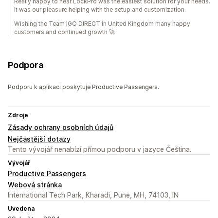
Really happy to hear LockPro was the easiest solution for your needs.
It was our pleasure helping with the setup and customization.
Wishing the Team IGO DIRECT in United Kingdom many happy
customers and continued growth 🚀
Podpora
Podporu k aplikaci poskytuje Productive Passengers.
Zdroje
Zásady ochrany osobních údajů
Nejčastější dotazy
Tento vývojář nenabízí přímou podporu v jazyce Čeština.
Vývojář
Productive Passengers
Webová stránka
International Tech Park, Kharadi, Pune, MH, 74103, IN
Uvedena