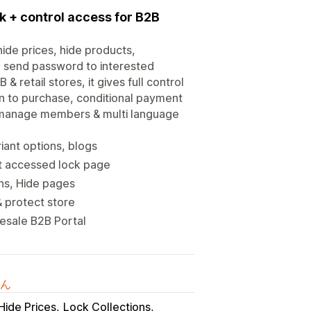
k + control access for B2B
ide prices, hide products,
to send password to interested
& retail stores, it gives full control
n to purchase, conditional payment
 to manage members & multi language
iant options, blogs
t accessed lock page
ons, Hide pages
& protect store
lesale B2B Portal
ん
Hide Prices
Lock Collections