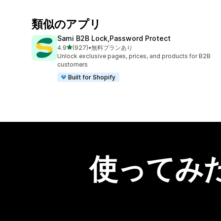
類似のアプリ
Sami B2B Lock,Password Protect
5つ星中
4.9
(927)
•
無料プランあり
合計レビュー数：927件
Unlock exclusive pages, prices, and products for B2B
customers
Built for Shopify
使ってみ