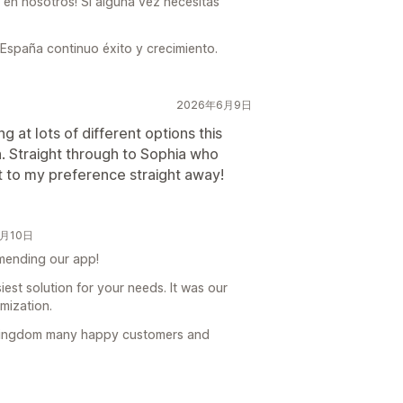
 en nosotros! Si alguna vez necesitas
España continuo éxito y crecimiento.
2026年6月9日
g at lots of different options this
h. Straight through to Sophia who
 to my preference straight away!
6月10日
mending our app!
est solution for your needs. It was our
mization.
 Kingdom many happy customers and