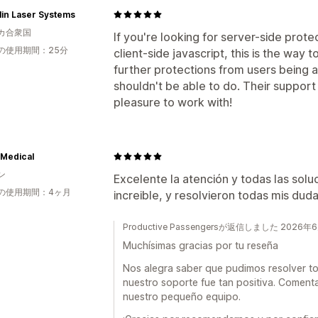
in Laser Systems
カ合衆国
If you're looking for server-side prot
の使用期間：25分
client-side javascript, this is the way 
further protections from users being 
shouldn't be able to do. Their suppor
pleasure to work with!
 Medical
ン
Excelente la atención y todas las sol
の使用期間：4ヶ月
increible, y resolvieron todas mis d
Productive Passengersが返信しました 2026年
Muchísimas gracias por tu reseña
Nos alegra saber que pudimos resolver to
nuestro soporte fue tan positiva. Coment
nuestro pequeño equipo.