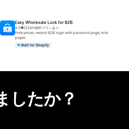
Easy Wholesale Lock for B2B
5つ星中
4.5
(224)
•
無料プランあり
合計レビュー数：224件
Hide prices, restrict B2B login with password page, lock
pages
Built for Shopify
ましたか？