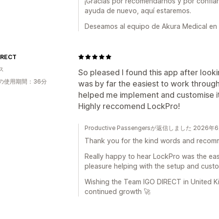
¡Gracias por recomendarnos y por confiar
ayuda de nuevo, aquí estaremos.
Deseamos al equipo de Akura Medical en 
IRECT
ス
So pleased I found this app after lookin
の使用期間：36分
was by far the easiest to work throug
helped me implement and customise it
Highly reccomend LockPro!
Productive Passengersが返信しました 2026年
Thank you for the kind words and recom
Really happy to hear LockPro was the easi
pleasure helping with the setup and custo
Wishing the Team IGO DIRECT in United
continued growth 🚀