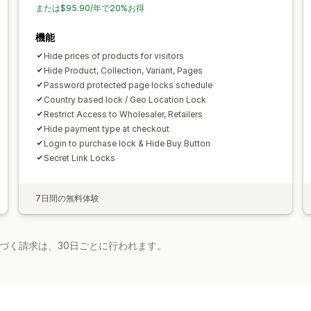
または$95.90/年で20%お得
機能
Hide prices of products for visitors
Hide Product, Collection, Variant, Pages
Password protected page locks schedule
Country based lock / Geo Location Lock
Restrict Access to Wholesaler, Retailers
Hide payment type at checkout
Login to purchase lock & Hide Buy Button
Secret Link Locks
7日間の無料体験
基づく請求は、30日ごとに行われます。