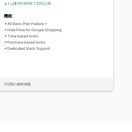
または$191.90/年で20%お得
機能
All Basic Plan Feature +
Hide Price for Google Shopping
Time based locks
Purchase based locks
Dedicated Slack Support
7日間の無料体験