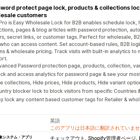
word protect page lock, products & collections loc
esale customers
ro is Easy Wholesale Lock for B2B enables schedule lock, h
ctions, pages & blog articles with password protection, au
ors, secret links, or customer tags. Perfect for wholesale, B2B 
who can access content. Set account-based rules, B2B logi
ns & wholesale pricing. Track visits with built-in analytics
rt.
anced Password protection page, products, collection, var
ck and access analytics for password page & see your mos
e collections, Hide prices, Hide products, Hide variant opti
ntry blocker lock to block visitors from specific Countries 
y lock any content based customer tags for Retailer & who
英語
このアプリは日本語に翻訳されていませ
象システム・アプリ
チェックアウト
Shopify管理者ページ