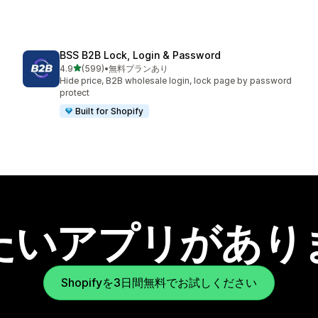
BSS B2B Lock, Login & Password
5つ星中
4.9
(599)
•
無料プランあり
合計レビュー数：599件
Hide price, B2B wholesale login, lock page by password
protect
Built for Shopify
たいアプリがあり
Shopifyを3日間無料でお試しください