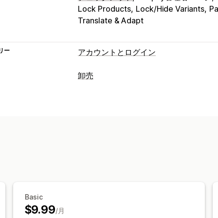
Lock Products
Lock/Hide Variants
Pa
Translate & Adapt
リー
アカウントとログイン
アカウント管理
卸売
プロフィール
タグ付け
複数言語
アクセス制御
リクエストの承認
アクセスの制限
コ
パスワード保護
シークレットリンク
Basic
$9.99
/月