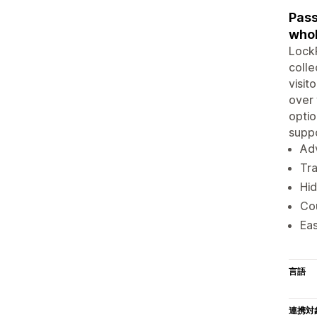
Pass
whol
LockP
colle
visit
over 
optio
suppo
Adv
Tra
Hid
Cou
Eas
言語
連携対