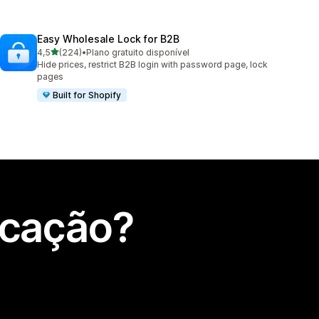
Easy Wholesale Lock for B2B
de 5 estrelas
4,5
(224)
•
Plano gratuito disponível
224 total de avaliações
Hide prices, restrict B2B login with password page, lock
pages
Built for Shopify
icação?