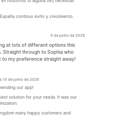
 en nosotros! Si alguna vez necesitas
España continuo éxito y crecimiento.
9 de junho de 2026
g at lots of different options this
h. Straight through to Sophia who
 to my preference straight away!
s 10 de junho de 2026
mending our app!
est solution for your needs. It was our
mization.
 Kingdom many happy customers and