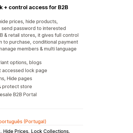
k + control access for B2B
ide prices, hide products,
to send password to interested
& retail stores, it gives full control
n to purchase, conditional payment
 to manage members & multi language
iant options, blogs
t accessed lock page
ons, Hide pages
& protect store
lesale B2B Portal
 português (Portugal)
y
Hide Prices
Lock Collections