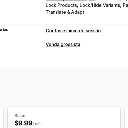
Lock Products
Lock/Hide Variants
Pa
Translate & Adapt
orias
Contas e início de sessão
Gestão de contas
Venda grossista
Perfis
Etiquetagem
Multilingue
Controlo de acesso
Aprovar pedidos
Restringir o acesso
Bloquear páginas
Proteção por pala
Regras personalizadas
Basic
$9.99
/ mês