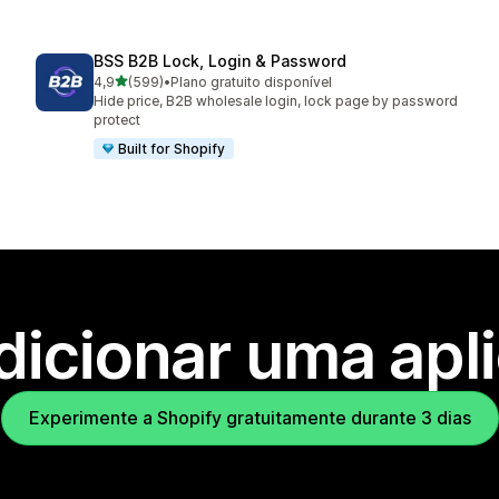
BSS B2B Lock, Login & Password
de 5 estrelas
4,9
(599)
•
Plano gratuito disponível
599 total de avaliações
Hide price, B2B wholesale login, lock page by password
protect
Built for Shopify
dicionar uma apl
Experimente a Shopify gratuitamente durante 3 dias