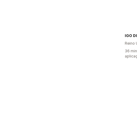
IGO D
Reino 
36 min
aplica