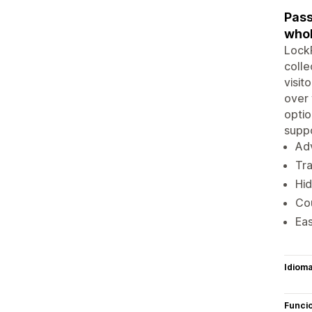
Pass
whol
LockP
colle
visit
over 
optio
suppo
Adv
Tra
Hid
Cou
Eas
Idiom
Funci