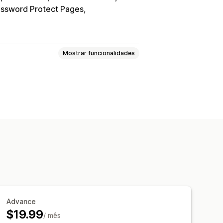
ssword Protect Pages
Mostrar funcionalidades
Ocultar conteúdo
vra-passe
Ligação secreta
Advance
$19.99
/ mês