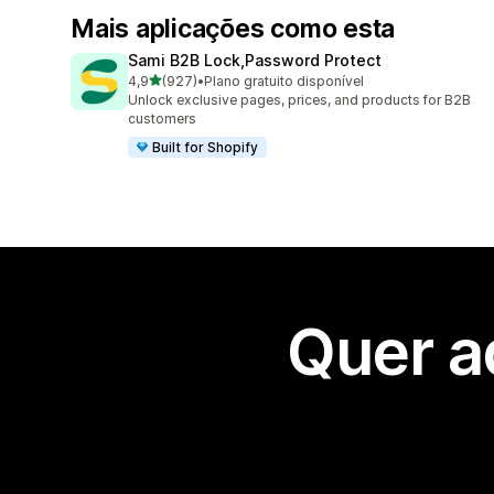
Mais aplicações como esta
Sami B2B Lock,Password Protect
de 5 estrelas
4,9
(927)
•
Plano gratuito disponível
927 total de avaliações
Unlock exclusive pages, prices, and products for B2B
customers
Built for Shopify
Quer a