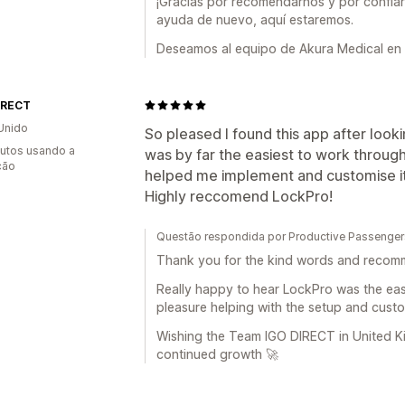
¡Gracias por recomendarnos y por confiar
ayuda de nuevo, aquí estaremos.
Deseamos al equipo de Akura Medical en 
IRECT
Unido
So pleased I found this app after lookin
utos usando a
was by far the easiest to work throug
ção
helped me implement and customise it
Highly reccomend LockPro!
Questão respondida por Productive Passenger
Thank you for the kind words and recom
Really happy to hear LockPro was the easi
pleasure helping with the setup and custo
Wishing the Team IGO DIRECT in United
continued growth 🚀