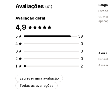
Avaliações
Pangol
(41)
Estado
25 min
Avaliação geral
aplica
4,9
5
39
4
0
3
0
Akura
2
0
Espan
4 mese
1
2
Escrever uma avaliação
Todas as avaliações