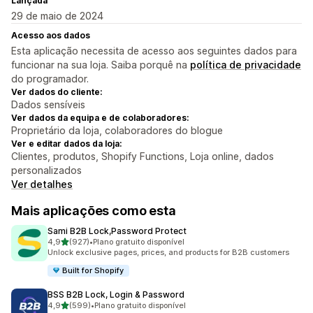
Lançada
29 de maio de 2024
Acesso aos dados
Esta aplicação necessita de acesso aos seguintes dados para
funcionar na sua loja. Saiba porquê na
política de privacidade
do programador.
Ver dados do cliente:
Dados sensíveis
Ver dados da equipa e de colaboradores:
Proprietário da loja, colaboradores do blogue
Ver e editar dados da loja:
Clientes, produtos, Shopify Functions, Loja online, dados
personalizados
Ver detalhes
Mais aplicações como esta
Sami B2B Lock,Password Protect
de 5 estrelas
4,9
(927)
•
Plano gratuito disponível
927 total de avaliações
Unlock exclusive pages, prices, and products for B2B customers
Built for Shopify
BSS B2B Lock, Login & Password
de 5 estrelas
4,9
(599)
•
Plano gratuito disponível
599 total de avaliações