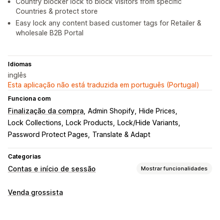
Country blocker lock to block visitors from specific
Countries & protect store
Easy lock any content based customer tags for Retailer &
wholesale B2B Portal
Idiomas
inglês
Esta aplicação não está traduzida em português (Portugal)
Funciona com
Finalização da compra
Admin Shopify
Hide Prices
Lock Collections
Lock Products
Lock/Hide Variants
Password Protect Pages
Translate & Adapt
Categorias
Contas e início de sessão
Mostrar funcionalidades
Gestão de contas
Venda grossista
Perfis
Etiquetagem
Multilingue