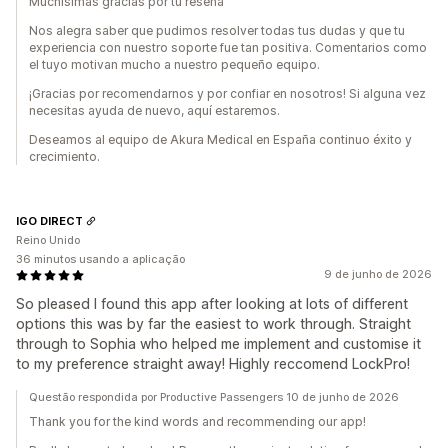
Muchísimas gracias por tu reseña
Nos alegra saber que pudimos resolver todas tus dudas y que tu
experiencia con nuestro soporte fue tan positiva. Comentarios como
el tuyo motivan mucho a nuestro pequeño equipo.
¡Gracias por recomendarnos y por confiar en nosotros! Si alguna vez
necesitas ayuda de nuevo, aquí estaremos.
Deseamos al equipo de Akura Medical en España continuo éxito y
crecimiento.
IGO DIRECT
Reino Unido
36 minutos usando a aplicação
9 de junho de 2026
So pleased I found this app after looking at lots of different
options this was by far the easiest to work through. Straight
through to Sophia who helped me implement and customise it
to my preference straight away! Highly reccomend LockPro!
Questão respondida por Productive Passengers 10 de junho de 2026
Thank you for the kind words and recommending our app!