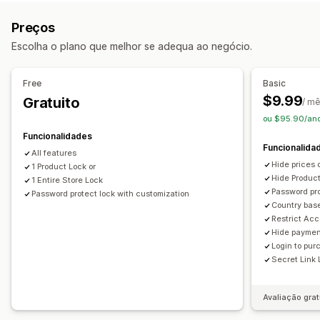
Controlo de acesso
Aprovar pedidos
Restringir o acesso
Ocultar conteúdo
Preços
Bloquear páginas
Proteção por palavra-passe
Escolha o plano que melhor se adequa ao negócio.
Ligação secreta
Regras personalizadas
Free
Basic
$9.99
Gratuito
/ m
ou $95.90/an
Funcionalidades
Funcionalida
All features
Hide prices o
1 Product Lock or
Hide Product
1 Entire Store Lock
Password pr
Password protect lock with customization
Country base
Restrict Acc
Hide paymen
Login to pur
Secret Link
Avaliação grat