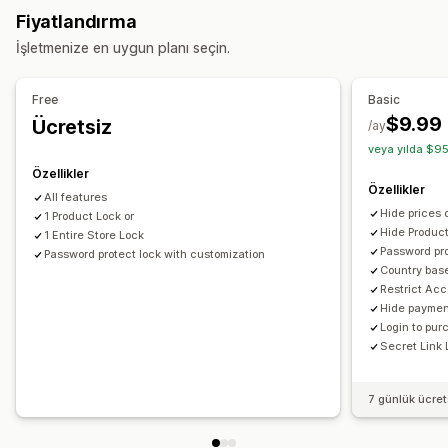
İstekleri onaylama
Erişimi kısıtlama
İçeriği gizleme
Fiyatlandırma
Sayfaları kilitleme
Parola koruması
Gizli bağlantı
İşletmenize en uygun planı seçin.
Özel kurallar
Free
Basic
$9.99
Ücretsiz
/ay
veya yılda $95
Özellikler
Özellikler
All features
Hide prices o
1 Product Lock or
Hide Product
1 Entire Store Lock
Password pr
Password protect lock with customization
Country base
Restrict Acc
Hide paymen
Login to pur
Secret Link
7 günlük ücre