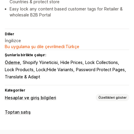
Countries & protect store
Easy lock any content based customer tags for Retailer &
wholesale B2B Portal
Diller
İngilizce
Bu uygulama şu dile çevrilmedi:Türkçe
Şunlarla birlikte çalışır:
Ödeme
Shopify Yöneticisi
Hide Prices
Lock Collections
Lock Products
Lock/Hide Variants
Password Protect Pages
Translate & Adapt
Kategoriler
Hesaplar ve giriş bilgileri
Özellikleri göster
Hesap yönetimi
Toptan satış
Profiller
Etiketleme
Çoklu dil
Erişim kontrolü