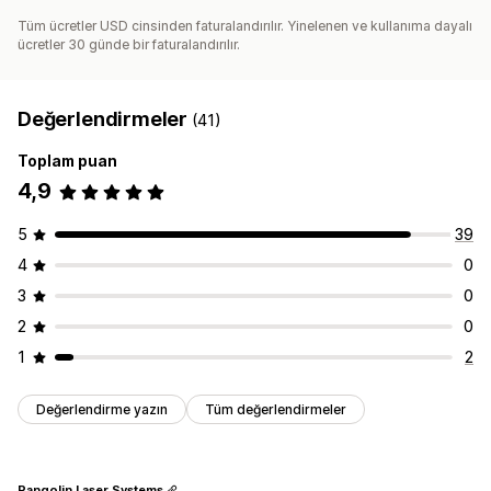
Tüm ücretler USD cinsinden faturalandırılır. Yinelenen ve kullanıma dayalı
ücretler 30 günde bir faturalandırılır.
Değerlendirmeler
(41)
Toplam puan
4,9
5
39
4
0
3
0
2
0
1
2
Değerlendirme yazın
Tüm değerlendirmeler
Pangolin Laser Systems