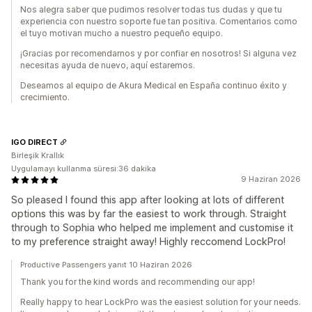
Nos alegra saber que pudimos resolver todas tus dudas y que tu
experiencia con nuestro soporte fue tan positiva. Comentarios como
el tuyo motivan mucho a nuestro pequeño equipo.
¡Gracias por recomendarnos y por confiar en nosotros! Si alguna vez
necesitas ayuda de nuevo, aquí estaremos.
Deseamos al equipo de Akura Medical en España continuo éxito y
crecimiento.
IGO DIRECT
Birleşik Krallık
Uygulamayı kullanma süresi:36 dakika
9 Haziran 2026
So pleased I found this app after looking at lots of different
options this was by far the easiest to work through. Straight
through to Sophia who helped me implement and customise it
to my preference straight away! Highly reccomend LockPro!
Productive Passengers yanıt 10 Haziran 2026
Thank you for the kind words and recommending our app!
Really happy to hear LockPro was the easiest solution for your needs.