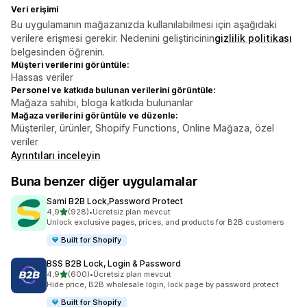
Veri erişimi
Bu uygulamanın mağazanızda kullanılabilmesi için aşağıdaki
verilere erişmesi gerekir. Nedenini geliştiricinin
gizlilik politikası
belgesinden öğrenin.
Müşteri verilerini görüntüle:
Hassas veriler
Personel ve katkıda bulunan verilerini görüntüle:
Mağaza sahibi, bloga katkıda bulunanlar
Mağaza verilerini görüntüle ve düzenle:
Müşteriler, ürünler, Shopify Functions, Online Mağaza, özel
veriler
Ayrıntıları inceleyin
Buna benzer diğer uygulamalar
Sami B2B Lock,Password Protect
5 yıldız üzerinden
4,9
(928)
•
Ücretsiz plan mevcut
toplam 928 değerlendirme
Unlock exclusive pages, prices, and products for B2B customers
Built for Shopify
BSS B2B Lock, Login & Password
5 yıldız üzerinden
4,9
(600)
•
Ücretsiz plan mevcut
toplam 600 değerlendirme
Hide price, B2B wholesale login, lock page by password protect
Built for Shopify