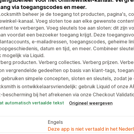
ang via toegangscodes en meer.
ocksmith beheer je de toegang tot producten, pagina's, colle
newinkel-kanaal. Voeg sloten toe aan elke gewenste conte
ntent te verbergen. Voeg sleutels toe aan sloten: dit zij
aan voordat een bezoeker toegang krijgt. Deze toegangsvo
lantaccounts, e-mailadressen, toegangscodes, geheime link
opgeschiedenis, datum en tijd, en meer. Combineer sleute
k mogelijk via Liquid.
berg producten. Verberg collecties. Verberg prijzen. Verber
n vergrendelde gedeelten op basis van klant-tags, toegan
gebruiken simpele concepten, sloten en sleutels, zodat je
ksmith is ontwikkelaarsvriendelijk: gebruik Liquid of onze A
-bescherming bij het afrekenen via onze Checkout Validati
at automatisch vertaalde tekst
Origineel weergeven
Engels
Deze app is niet vertaald in het Neder