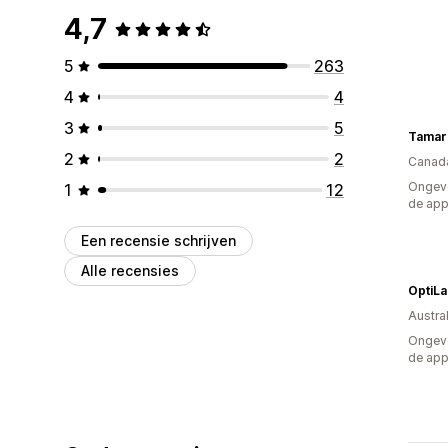
4,7
5
263
4
4
3
5
2
2
Canad
Ongeve
1
12
de ap
Een recensie schrijven
Alle recensies
Austral
Ongeve
de ap