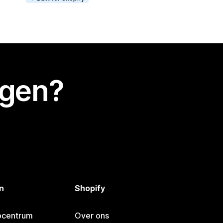
egen?
n
Shopify
pcentrum
Over ons