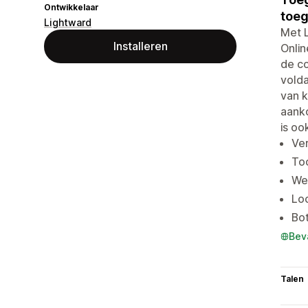
Ontwikkelaar
toeg
Lightward
Met L
Installeren
Onli
de co
vold
van k
aanko
is oo
Ver
Too
We 
Loc
Bot
Bev
Talen