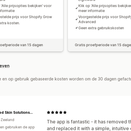
 ‘Alle prijsopties bekijken’ voor
Klik op ‘Alle prijsopties bekijke
nformatie
meer informatie
stelde prijs voor Shopify Grow
Voorgestelde prijs voor Shopif
Advanced
xtra kosten.
Geen extra gebruikskosten
roefperiode van 15 dagen
Gratis proefperiode van 15 dag
geven
de en op gebruik gebaseerde kosten worden om de 30 dagen gefact
Certified Skin Solutions NZ
-Zeeland
The app is fantastic - it has removed
en gebruiken de app
and replaced it with a simple, intuitiv