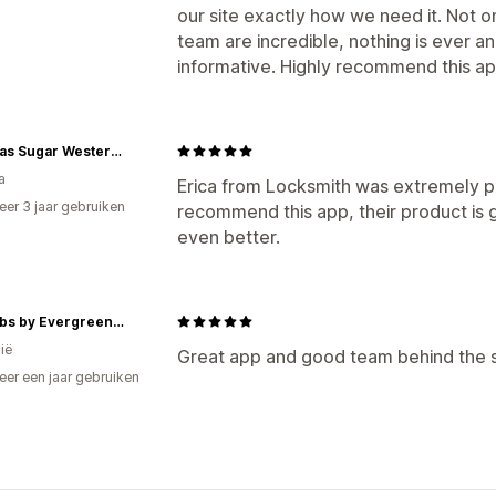
our site exactly how we need it. Not o
team are incredible, nothing is ever a
informative. Highly recommend this ap
Tamaras Sugar Western CA
a
Erica from Locksmith was extremely pa
er 3 jaar gebruiken
recommend this app, their product is g
p
even better.
OptiLabs by Evergreen Doctors
ië
Great app and good team behind the s
er een jaar gebruiken
p