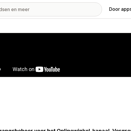
Door apps
ij met uitgelichte afbeeldingen
angsbeheer voor het Onlinewinkel-kanaal. Vergre