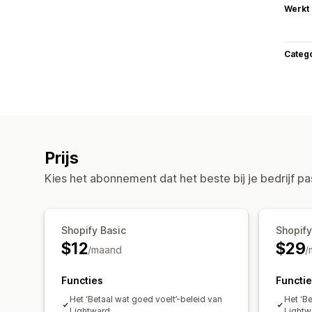
Werkt
Categ
Prijs
Kies het abonnement dat het beste bij je bedrijf pa
Shopify Basic
Shopif
$12
$29
/maand
/
Functies
Functi
Het ‘Betaal wat goed voelt’-beleid van
Het ‘B
Lightward
Lightw