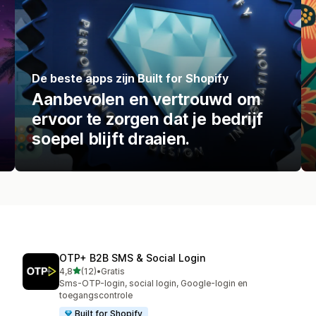
De beste apps zijn Built for Shopify
Aanbevolen en vertrouwd om
ervoor te zorgen dat je bedrijf
soepel blijft draaien.
OTP+ B2B SMS & Social Login
van 5 sterren
4,8
(12)
•
Gratis
12 recensies in totaal
Sms-OTP-login, social login, Google-login en
toegangscontrole
Built for Shopify