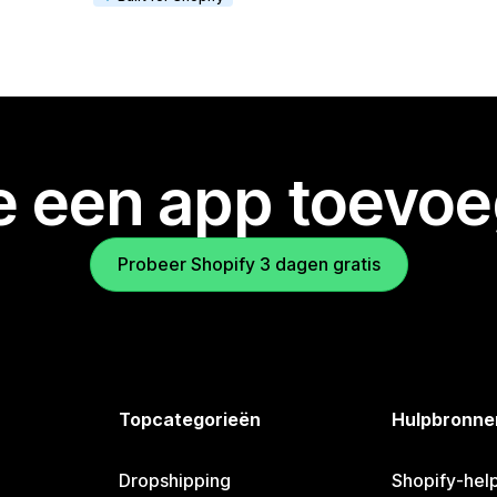
je een app toevo
Probeer Shopify 3 dagen gratis
Topcategorieën
Hulpbronne
Dropshipping
Shopify-hel