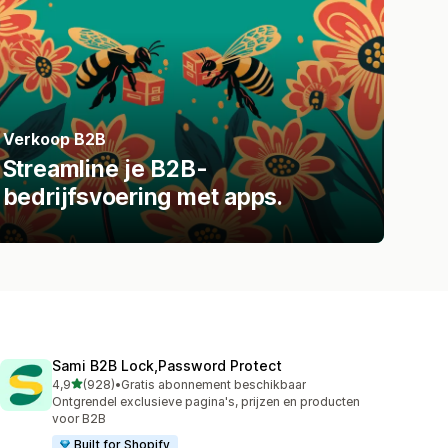
Verkoop B2B
Streamline je B2B-
bedrijfsvoering met apps.
Sami B2B Lock,Password Protect
van 5 sterren
4,9
(928)
•
Gratis abonnement beschikbaar
928 recensies in totaal
Ontgrendel exclusieve pagina's, prijzen en producten
voor B2B
Built for Shopify