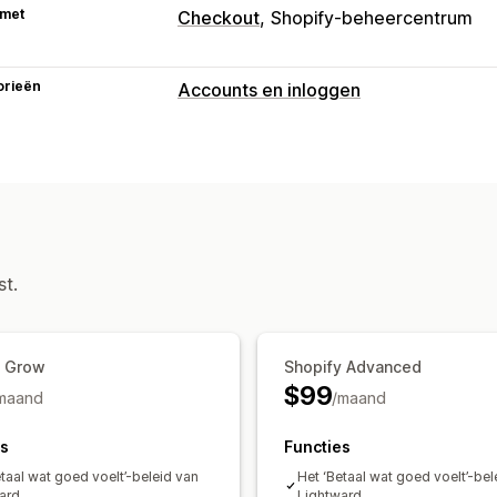
 met
Checkout
Shopify-beheercentrum
orieën
Accounts en inloggen
Inlog-ID klant
E-mailverificatie
Accountbeheer
Tagging
Aangepaste velden
st.
Toegangscontrole
Toegang beperken
Content verberg
Wachtwoordbeveiliging
Geheime lin
y Grow
Shopify Advanced
$99
maand
/maand
es
Functies
etaal wat goed voelt’-beleid van
Het ‘Betaal wat goed voelt’-bel
ard
Lightward