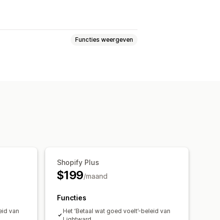
Functies weergeven
en
Pagina's vergrendelen
k
Aangepaste regels
Shopify Plus
$199
/maand
Functies
eid van
Het ‘Betaal wat goed voelt’-beleid van
Lightward