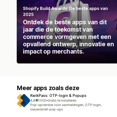
Shopify Build Awards: De beste apps van
2025
Ontdek de beste apps van dit
jaar die de toekomst van
commerce vormgeven met een
opvallend ontwerp, innovatie en
impact op merchants.
Meer apps zoals deze
KwikPass: OTP‑login & Popups
van 5 sterren
4,8
(105)
•
Gratis te installeren
105 recensies in totaal
Pop-upvenster voor aanmeldingen, OTP-login,
nieuwsbrief-pop-ups