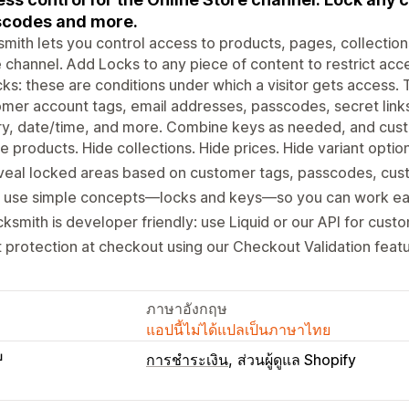
scodes and more.
mith lets you control access to products, pages, collections
 channel. Add Locks to any piece of content to restrict acc
cks: these are conditions under which a visitor gets access.
mer account tags, email addresses, passcodes, secret link
ry, date/time, and more. Combine keys as needed, and custom
e products. Hide collections. Hide prices. Hide variant optio
eal locked areas based on customer tags, passcodes, cust
 use simple concepts—locks and keys—so you can work easi
ksmith is developer friendly: use Liquid or our API for custo
 protection at checkout using our Checkout Validation feat
ภาษาอังกฤษ
แอปนี้ไม่ได้แปลเป็นภาษาไทย
บ
การชำระเงิน
ส่วนผู้ดูแล Shopify