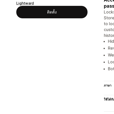
Lightward
pas
Locks
ติดตั้ง
Store
to lo
custo
histo
Hid
Rev
We
Loc
Bot
ภาษา
ใช้ได้กั