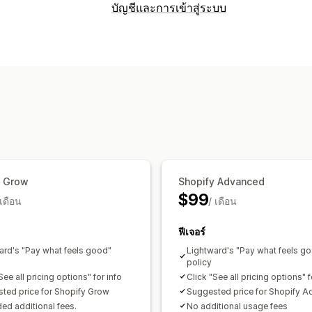
บัญชีและการเข้าสู่ระบบ
การเข้าสู่ระบบของลูกค้า
การยืนยันอีเมล
การจัดการบัญชี
การติดแท็ก
ช่องที่กำหนดเอง
การควบคุมการเข้าถึง
จำกัดการเข้าถึง
ซ่อนเนื้อหา
ล็อคหน้า
ก
กฎที่กำหนดเอง
y Grow
Shopify Advanced
$99
 เดือน
/ เดือน
ฟีเจอร์
ard's "Pay what feels good"
Lightward's "Pay what feels g
policy
See all pricing options" for info
Click "See all pricing options" f
ted price for Shopify Grow
Suggested price for Shopify 
ed additional fees.
No additional usage fees