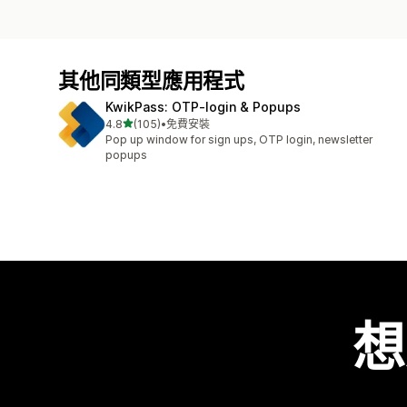
其他同類型應用程式
KwikPass: OTP‑login & Popups
滿分 5 顆星
4.8
(105)
•
免費安裝
共有 105 則評價
Pop up window for sign ups, OTP login, newsletter
popups
想