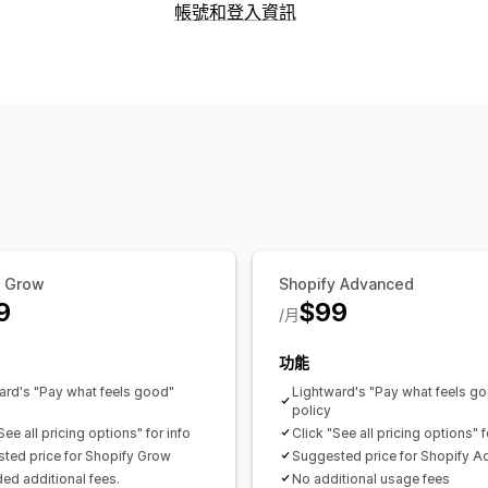
帳號和登入資訊
客戶登入
電子郵件驗證
帳號管理
標記
自訂欄位
存取控制
限制存取
隱藏內容
鎖定頁面
密碼保護
y Grow
Shopify Advanced
9
$99
/月
功能
ard's "Pay what feels good"
Lightward's "Pay what feels g
policy
See all pricing options" for info
Click "See all pricing options" f
ted price for Shopify Grow
Suggested price for Shopify 
ed additional fees.
No additional usage fees