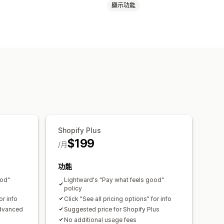
顯示功能
秘密連結
自訂規則
Shopify Plus
$199
/月
功能
ood"
Lightward's "Pay what feels good"
policy
or info
Click "See all pricing options" for info
Advanced
Suggested price for Shopify Plus
No additional usage fees