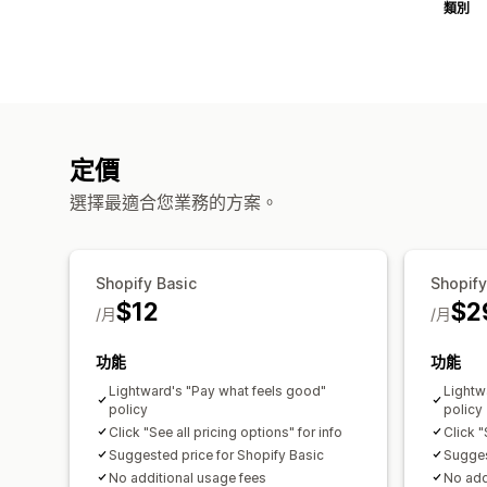
類別
定價
選擇最適合您業務的方案。
Shopify Basic
Shopif
$12
$2
/月
/月
功能
功能
Lightward's "Pay what feels good"
Lightw
policy
policy
Click "See all pricing options" for info
Click "
Suggested price for Shopify Basic
Sugges
No additional usage fees
No add