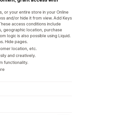
, or your entire store in your Online
ess and/or hide it from view. Add Keys
 These access conditions include
s, geographic location, purchase
 logic is also possible using Liquid.
ns. Hide pages.
omer location, etc.
ly and creatively.
m functionality.
ure