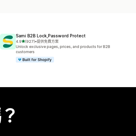
Sami B2B Lock,Password Protect
滿分 5 顆星
4.9
(927)
•
提供免費方案
共有 927 則評價
Unlock exclusive pages, prices, and products for B2B
customers
Built for Shopify
嗎？