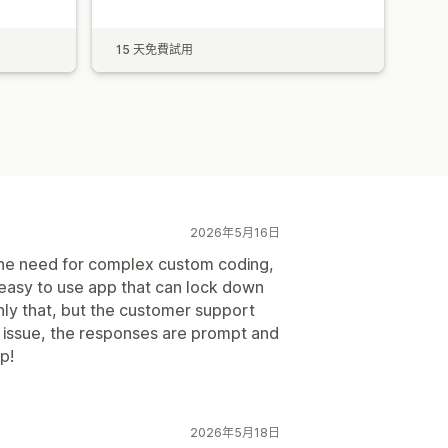
15 天免費試用
2026年5月16日
 the need for complex custom coding,
e easy to use app that can lock down
nly that, but the customer support
n issue, the responses are prompt and
p!
2026年5月18日