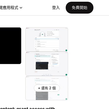
覽應用程式
登入
免費開始
+ 還有 2 個
content; grant access with