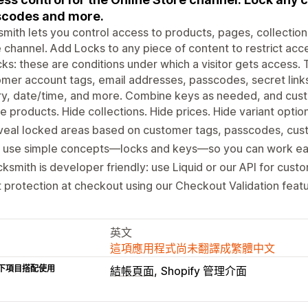
scodes and more.
mith lets you control access to products, pages, collections
 channel. Add Locks to any piece of content to restrict acc
cks: these are conditions under which a visitor gets access.
mer account tags, email addresses, passcodes, secret link
ry, date/time, and more. Combine keys as needed, and custom
e products. Hide collections. Hide prices. Hide variant optio
eal locked areas based on customer tags, passcodes, cust
 use simple concepts—locks and keys—so you can work easi
ksmith is developer friendly: use Liquid or our API for custo
 protection at checkout using our Checkout Validation feat
英文
這項應用程式尚未翻譯成繁體中文
下項目搭配使用
結帳頁面
Shopify 管理介面