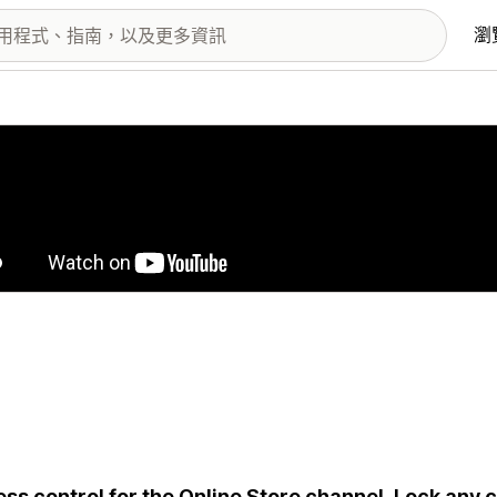
瀏
圖片圖庫
ss control for the Online Store channel. Lock any 