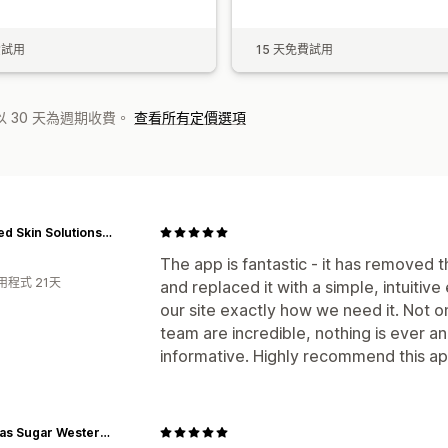
費試用
15 天免費試用
 30 天為週期收費。
查看所有定價選項
Certified Skin Solutions NZ
The app is fantastic - it has removed
用程式 21天
and replaced it with a simple, intuitiv
our site exactly how we need it. Not o
team are incredible, nothing is ever a
informative. Highly recommend this ap
Tamaras Sugar Western CA