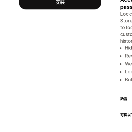
安裝
pas
Locks
Store
to lo
custo
histo
Hid
Rev
We
Loc
Bot
語言
可與以