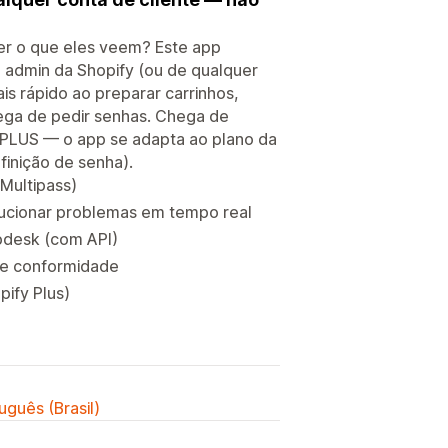
ver o que eles veem? Este app
o admin da Shopify (ou de qualquer
s rápido ao preparar carrinhos,
hega de pedir senhas. Chega de
 PLUS — o app se adapta ao plano da
finição de senha).
Multipass)
olucionar problemas em tempo real
lpdesk (com API)
 e conformidade
ify Plus)
uguês (Brasil)