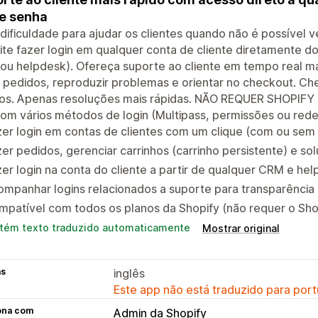
e senha
ificuldade para ajudar os clientes quando não é possível 
te fazer login em qualquer conta de cliente diretamente d
u helpdesk). Ofereça suporte ao cliente em tempo real mai
 pedidos, reproduzir problemas e orientar no checkout. C
sos. Apenas resoluções mais rápidas. NÃO REQUER SHOPIFY
com vários métodos de login (Multipass, permissões ou rede
er login em contas de clientes com um clique (com ou sem 
er pedidos, gerenciar carrinhos (carrinho persistente) e s
er login na conta do cliente a partir de qualquer CRM e he
mpanhar logins relacionados a suporte para transparência
patível com todos os planos da Shopify (não requer o Shop
tém texto traduzido automaticamente
Mostrar original
as
inglês
Este app não está traduzido para port
ona com
Admin da Shopify