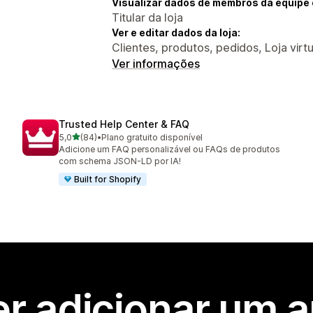
Visualizar dados de membros da equipe 
Titular da loja
Ver e editar dados da loja:
Clientes, produtos, pedidos, Loja virtu
Ver informações
Trusted Help Center & FAQ
de 5 estrelas
5,0
(84)
•
Plano gratuito disponível
84 avaliações ao todo
Adicione um FAQ personalizável ou FAQs de produtos
com schema JSON-LD por IA!
Built for Shopify
r adicionar um 