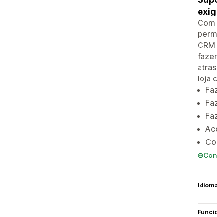
exig
Com d
permi
CRM o
fazer
atra
loja 
Faz
Faz
Faz
Aco
Com
Con
Idiom
Funci