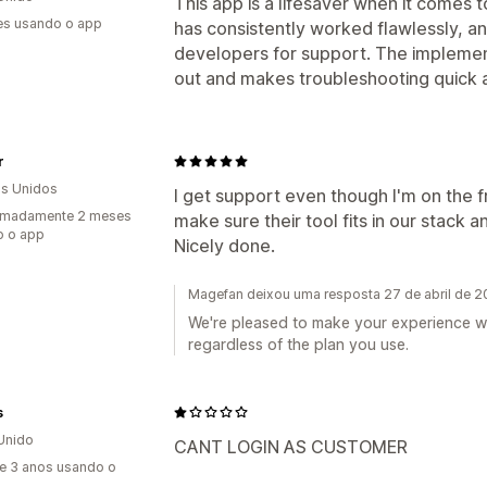
This app is a lifesaver when it comes 
es usando o app
has consistently worked flawlessly, an
developers for support. The implement
out and makes troubleshooting quick a
r
s Unidos
I get support even though I'm on the f
imadamente 2 meses
make sure their tool fits in our stack
o o app
Nicely done.
Magefan deixou uma resposta 27 de abril de 
We're pleased to make your experience w
regardless of the plan you use.
s
Unido
CANT LOGIN AS CUSTOMER
e 3 anos usando o