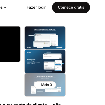
ps
Fazer login
Comece grátis
+ Mais 3
alquer conta de cliente — não