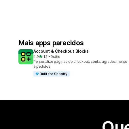
Mais apps parecidos
Account & Checkout Blocks
de 5 estrelas
4,9
(12)
•
Grátis
12 avaliações ao todo
Personalize páginas de checkout, conta, agradecimento
e pedidos
Built for Shopify
Que