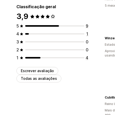
5 mes
Classificação geral
3,9
5
9
4
1
Winze
3
0
Estado
2
0
Aprox
usand
1
4
Escrever avaliação
Todas as avaliações
Cubitt
Reino 
Mais d
app