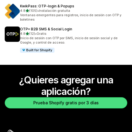
KwikPass: OTP‑login & Popups
de 5 estrellas
4.8
(105)
•
Instalación gratuita
105 reseñas en total
Ventanas emergentes para registros, inicio de sesión con OTP y
boletines
OTP+ B2B SMS & Social Login
de 5 estrellas
4.8
(12)
•
Gratis
12 reseñas en total
Inicio de sesión con OTP por SMS, inicio de sesión social y de
Google, y control de acceso.
Built for Shopify
¿Quieres agregar una
aplicación?
Prueba Shopify gratis por 3 días