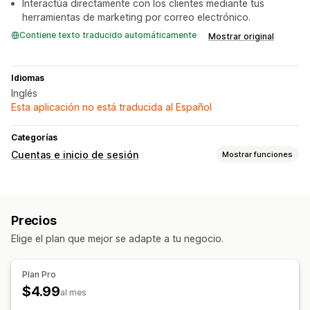
Interactúa directamente con los clientes mediante tus
herramientas de marketing por correo electrónico.
Contiene texto traducido automáticamente
Mostrar original
Idiomas
Inglés
Esta aplicación no está traducida al Español
Categorías
Cuentas e inicio de sesión
Mostrar funciones
Inicio de sesión del cliente
Verificación de correo electrónico
Precios
Gestión de cuenta
Elige el plan que mejor se adapte a tu negocio.
Portal de cuentas
Formularios de registro
Control de acceso
Plan Pro
$4.99
Aprobar solicitudes
Restringir acceso
al mes