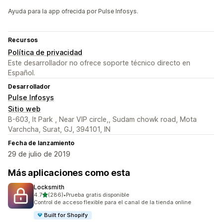
Ayuda para la app ofrecida por Pulse Infosys.
Recursos
Política de privacidad
Este desarrollador no ofrece soporte técnico directo en
Español.
Desarrollador
Pulse Infosys
Sitio web
B-603, It Park , Near VIP circle,, Sudam chowk road, Mota
Varchcha, Surat, GJ, 394101, IN
Fecha de lanzamiento
29 de julio de 2019
Más aplicaciones como esta
Locksmith
de 5 estrellas
4.7
(286)
•
Prueba gratis disponible
286 reseñas en total
Control de acceso flexible para el canal de la tienda online
Built for Shopify