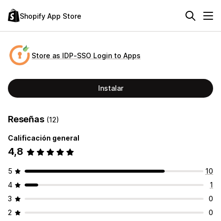
Shopify App Store
Store as IDP‑SSO Login to Apps
Instalar
Reseñas
(12)
Calificación general
4,8
5
10
4
1
3
0
2
0