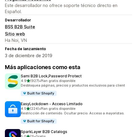
Este desarrollador no ofrece soporte técnico directo en
Español.
Desarrollador
BSS B2B Suite
Sitio web
Ha Noi, VN
Fecha de lanzamiento
3 de diciembre de 2019
Más aplicaciones como esta
Sami B2B Lock,Password Protect
de 5 estrellas
4.9
(927)
•
Plan gratis disponible
927 reseñas en total
Desbloquea páginas, precios y productos exclusivos para client
Built for Shopify
EasyLockdown ‑ Acceso Limitado
de 5 estrellas
4.5
(224)
•
Plan gratis disponible
224 reseñas en total
Restricción de contenido. Ocultar precio. Acceso a mayoristas.
Built for Shopify
SparkLayer B2B Catalogs
de 5 estrellas
5.0
(1)
•
Gratis