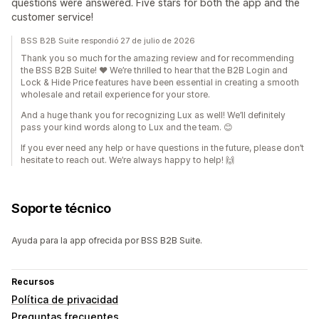
questions were answered. Five stars for both the app and the
customer service!
BSS B2B Suite respondió 27 de julio de 2026
Thank you so much for the amazing review and for recommending
the BSS B2B Suite! ❤️ We’re thrilled to hear that the B2B Login and
Lock & Hide Price features have been essential in creating a smooth
wholesale and retail experience for your store.
And a huge thank you for recognizing Lux as well! We’ll definitely
pass your kind words along to Lux and the team. 😊
If you ever need any help or have questions in the future, please don’t
hesitate to reach out. We’re always happy to help! 🙌
Soporte técnico
Ayuda para la app ofrecida por BSS B2B Suite.
Recursos
Política de privacidad
Preguntas frecuentes