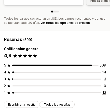
Prueba gratis 
Todos los cargos se facturan en USD. Los cargos recurrentes y por uso
se facturan cada 30 días.
Ver todas las opciones de precios
Reseñas
(599)
Calificación general
4,9
5
569
4
14
3
3
2
0
1
13
Escribir una reseña
Todas las reseñas