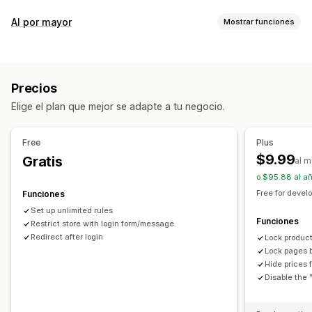
Gestión de cuenta
Al por mayor
Mostrar funciones
Enlace de activación
Opciones de precio
Control de acceso
Bloqueo de precios
Registro mayorista
Restringir acceso
Ocultar contenido
Bloquear páginas
Precios
Administración de pedidos
Protección con contraseña
Enlace secreto
Elige el plan que mejor se adapte a tu negocio.
Visibilidad del producto
Reglas personalizadas
Free
Plus
$9.99
Gratis
al 
o $95.88 al a
Free for devel
Funciones
Set up unlimited rules
Funciones
Restrict store with login form/message
Redirect after login
Lock product
Lock pages 
Hide prices 
Disable the