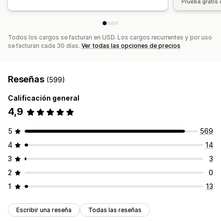
Prueba gratis 
Todos los cargos se facturan en USD. Los cargos recurrentes y por uso
se facturan cada 30 días.
Ver todas las opciones de precios
Reseñas
(599)
Calificación general
4,9
5
569
4
14
3
3
2
0
1
13
Escribir una reseña
Todas las reseñas