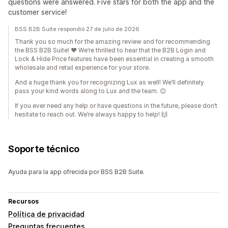
questions were answered. Five stars for both the app and the
customer service!
BSS B2B Suite respondió 27 de julio de 2026
Thank you so much for the amazing review and for recommending
the BSS B2B Suite! ❤️ We’re thrilled to hear that the B2B Login and
Lock & Hide Price features have been essential in creating a smooth
wholesale and retail experience for your store.
And a huge thank you for recognizing Lux as well! We’ll definitely
pass your kind words along to Lux and the team. 😊
If you ever need any help or have questions in the future, please don’t
hesitate to reach out. We’re always happy to help! 🙌
Soporte técnico
Ayuda para la app ofrecida por BSS B2B Suite.
Recursos
Política de privacidad
Preguntas frecuentes