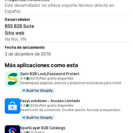
Este desarrollador no ofrece soporte técnico directo en
Español.
Desarrollador
BSS B2B Suite
Sitio web
Ha Noi, VN
Fecha de lanzamiento
3 de diciembre de 2019
Más aplicaciones como esta
Sami B2B Lock,Password Protect
de 5 estrellas
4.9
(927)
•
Plan gratis disponible
927 reseñas en total
Desbloquea páginas, precios y productos exclusivos para client
Built for Shopify
EasyLockdown ‑ Acceso Limitado
de 5 estrellas
4.5
(224)
•
Plan gratis disponible
224 reseñas en total
Restricción de contenido. Ocultar precio. Acceso a mayoristas.
Built for Shopify
SparkLayer B2B Catalogs
de 5 estrellas
5.0
(1)
•
Gratis