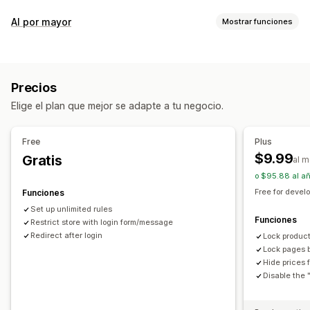
Gestión de cuenta
Al por mayor
Mostrar funciones
Enlace de activación
Opciones de precio
Control de acceso
Bloqueo de precios
Registro mayorista
Restringir acceso
Ocultar contenido
Bloquear páginas
Precios
Administración de pedidos
Protección con contraseña
Enlace secreto
Elige el plan que mejor se adapte a tu negocio.
Visibilidad del producto
Reglas personalizadas
Free
Plus
$9.99
Gratis
al 
o $95.88 al a
Free for devel
Funciones
Set up unlimited rules
Funciones
Restrict store with login form/message
Redirect after login
Lock product
Lock pages 
Hide prices 
Disable the